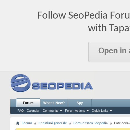
Follow SeoPedia For
with Tapa
Open in
Forum
What's New?
Spy
FAQ
Calendar
Community
Forum Actions
Quick Links
Forum
Chestiuni generale
Comunitatea Seopedia
Cate ceva 