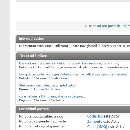
«
De ce nu pot posta in The 
Informații subiect
Momentan este/sunt 1 utilizator(i) care navighează în acest subiect.
(0 m
Thread-uri Similare
Backlink-uri fara anchor deloc (fara text, fara imagine, fara nimic)
De tymbark în forumul Discutii generale privind optimizarea si motoarele de cautare
Cumpar articole pe bloguri/site-uri despre fotbal sau ceva asemanator.
De tudorc11 în forumul Continut web
Stie cineva ceva despre scriptul asta?
De eamc în forumul Studii de caz
care foloseste DP forum, stie ceva despre....
De poison17 în forumul Bar, lobby...
Permisiuni postare
Nu puteţi
posta subiecte noi.
Codul BB
este
Activ
Nu puteţi
răspunde la subiecte
Zâmbete
este
Activ
Nu puteţi
adăuga ataşamente
Codul
[IMG]
este
Activ