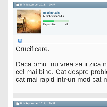
19th September 2012,
20:57
Bogdan Calin
Membru SeoPedia
Reputatie:
49
Crucificare.
Daca omu` nu vrea sa ii zica nu
cel mai bine. Cat despre probl
cat mai rapid intr-un mod cat m
19th September 2012,
20:59