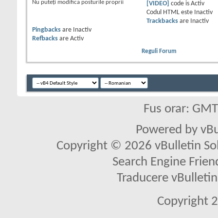
Nu puteţi
modifica posturile proprii
[VIDEO]
code is
Activ
Codul HTML este
Inactiv
Trackbacks
are
Inactiv
Pingbacks
are
Inactiv
Refbacks
are
Activ
Reguli Forum
Fus orar: GM
Powered by vBu
Copyright © 2026 vBulletin Solu
Search Engine Frien
Traducere vBullet
Copyright 