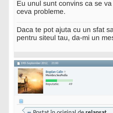
Eu unul sunt convins ca se va
ceva probleme.
Daca te pot ajuta cu un sfat s
pentru siteul tau, da-mi un me
19th September 2012,
21:00
Bogdan Calin
Membru SeoPedia
Reputatie:
49
Postat în original de
relansat