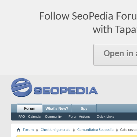
Follow SeoPedia For
with Tapa
Open in
Forum
What's New?
Spy
FAQ
Calendar
Community
Forum Actions
Quick Links
Forum
Chestiuni generale
Comunitatea Seopedia
Cate ceva 