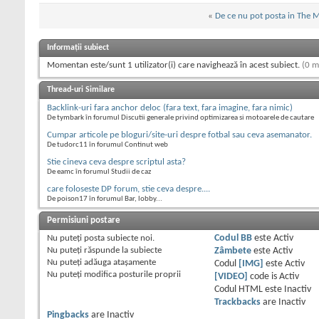
«
De ce nu pot posta in The 
Informații subiect
Momentan este/sunt 1 utilizator(i) care navighează în acest subiect.
(0 m
Thread-uri Similare
Backlink-uri fara anchor deloc (fara text, fara imagine, fara nimic)
De tymbark în forumul Discutii generale privind optimizarea si motoarele de cautare
Cumpar articole pe bloguri/site-uri despre fotbal sau ceva asemanator.
De tudorc11 în forumul Continut web
Stie cineva ceva despre scriptul asta?
De eamc în forumul Studii de caz
care foloseste DP forum, stie ceva despre....
De poison17 în forumul Bar, lobby...
Permisiuni postare
Nu puteţi
posta subiecte noi.
Codul BB
este
Activ
Nu puteţi
răspunde la subiecte
Zâmbete
este
Activ
Nu puteţi
adăuga ataşamente
Codul
[IMG]
este
Activ
Nu puteţi
modifica posturile proprii
[VIDEO]
code is
Activ
Codul HTML este
Inactiv
Trackbacks
are
Inactiv
Pingbacks
are
Inactiv