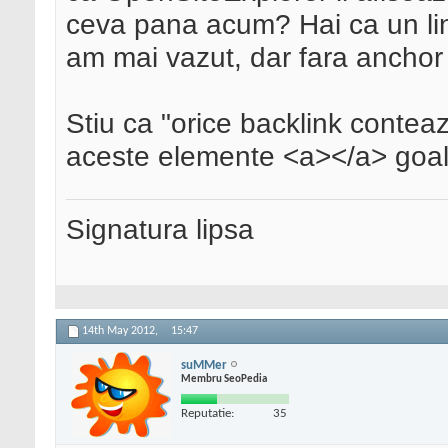
ceva pana acum? Hai ca un lin
am mai vazut, dar fara anchor 
Stiu ca "orice backlink conteaz
aceste elemente <a></a> goa
Signatura lipsa
14th May 2012,
15:47
suMMer
Membru SeoPedia
Reputatie:
35