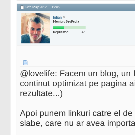
14th May 2012,
19:05
Iulian
Membru SeoPedia
Reputatie:
37
@lovelife: Facem un blog, un 
continut optimizat pe pagina aia
rezultate...)
Apoi punem linkuri catre el de 
slabe, care nu ar avea importan