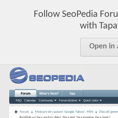
Follow SeoPedia For
with Tapa
Open in
Forum
What's New?
Spy
FAQ
Calendar
Community
Forum Actions
Quick Links
Forum
Motoare de cautare. Google, Yahoo!, MSN
Discutii gene
Backlink-uri fara anchor deloc (fara text, fara imagine, fara nimic)