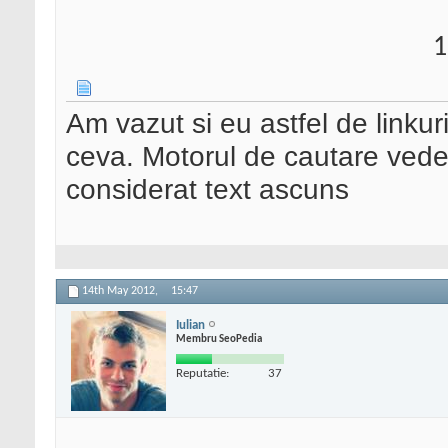
1
Am vazut si eu astfel de linkur
ceva. Motorul de cautare vede li
considerat text ascuns
14th May 2012,
15:47
Iulian
Membru SeoPedia
Reputatie:
37