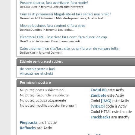
Postare stearsa, fara avertizare, fara motiv!
De Cika-Bum în forumul Discutii administrative
Cum sa iti promovezi blogul/site-ul fara sa faci mai nimic?
De mariantb87 în forumul Metode de promovare, Analiza trafic.
Idee de business fara content si fara stres
De Alex Dumitru în forumul Bar, lobby...
Directorul.ORG - inscriere fara cont, fara dureri de cap
De eNoston în forumul Directoare romanesti
Cateva domenii cu site/fara site, cu pr/fara pr de vanzare ieftin
De SeerKan în forumul Domenii
Etichete pentru acest subiect
de revenit peste 3 luni
Afișează nor etichetă
Permisiuni postare
Nu puteţi
posta subiecte noi.
Codul BB
este
Activ
Nu puteţi
răspunde la subiecte
Zâmbete
este
Activ
Nu puteţi
adăuga ataşamente
Codul
[IMG]
este
Activ
Nu puteţi
modifica posturile proprii
[VIDEO]
code is
Activ
Codul HTML este
Inactiv
Trackbacks
are
Inactiv
Pingbacks
are
Inactiv
Refbacks
are
Activ