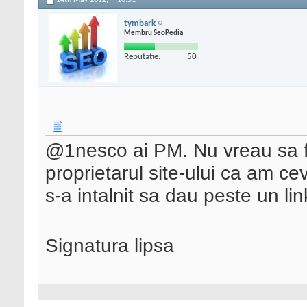
14th May 2012,
16:51
tymbark
Membru SeoPedia
Reputatie:
50
@1nesco ai PM. Nu vreau sa fa
proprietarul site-ului ca am ce
s-a intalnit sa dau peste un lin
Signatura lipsa