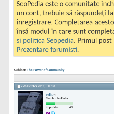
SeoPedia este o comunitate inc
un cont, trebuie să răspundeți la
înregistrare. Completarea acesto
însă modul în care sunt completa
si politica Seopedia
. Primul post 
Prezentare forumisti
.
Subiect:
The Power of Community
25th October 2012,
03:38
Vali D
Membru SeoPedia
Reputatie:
43