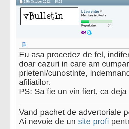
25th October 2012,
10:32
I. Laurentiu
Membru SeoPedia
Reputatie:
34
Eu asa procedez de fel, indife
doar cazuri in care am cumpara
prieteni/cunostinte, indemnand
afiliatilor.
PS: Sa fie un vin fiert, ca deja
Vand pachet de advertoriale pe
Ai nevoie de un
site profi
pentr