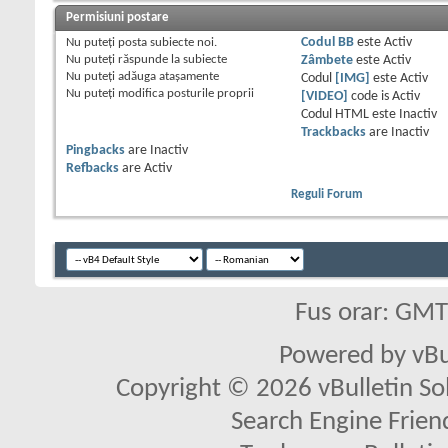
Permisiuni postare
Nu puteţi
posta subiecte noi.
Codul BB
este
Activ
Nu puteţi
răspunde la subiecte
Zâmbete
este
Activ
Nu puteţi
adăuga ataşamente
Codul
[IMG]
este
Activ
Nu puteţi
modifica posturile proprii
[VIDEO]
code is
Activ
Codul HTML este
Inactiv
Trackbacks
are
Inactiv
Pingbacks
are
Inactiv
Refbacks
are
Activ
Reguli Forum
Fus orar: GM
Powered by vBu
Copyright © 2026 vBulletin Solu
Search Engine Frien