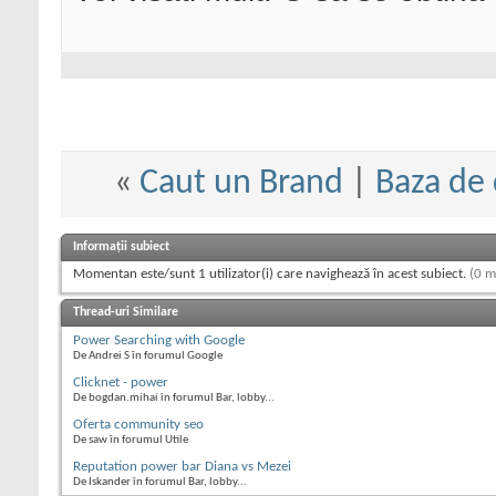
«
Caut un Brand
|
Baza de
Informații subiect
Momentan este/sunt 1 utilizator(i) care navighează în acest subiect.
(0 m
Thread-uri Similare
Power Searching with Google
De Andrei S în forumul Google
Clicknet - power
De bogdan.mihai în forumul Bar, lobby...
Oferta community seo
De saw în forumul Utile
Reputation power bar Diana vs Mezei
De Iskander în forumul Bar, lobby...