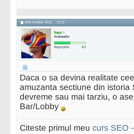
25th October 2012,
13:37
haos
Ambasador
Reputatie:
63
Daca o sa devina realitate cee
amuzanta sectiune din istoria
devreme sau mai tarziu, o ase
Bar/Lobby
Citeste primul meu
curs SEO - 