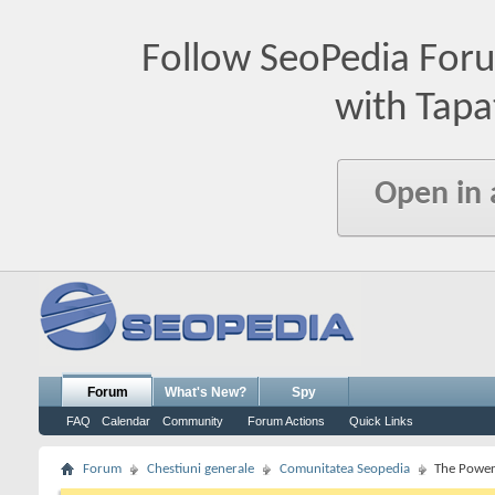
Follow SeoPedia For
with Tapa
Open in
Forum
What's New?
Spy
FAQ
Calendar
Community
Forum Actions
Quick Links
Forum
Chestiuni generale
Comunitatea Seopedia
The Power