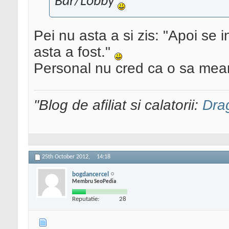
Bar/Lobby
Pei nu asta a si zis: "Apoi se
asta a fost."
Personal nu cred ca o sa mearg
"Blog de afiliat si calatorii:
Dra
25th October 2012,
14:18
bogdancercel
Membru SeoPedia
Reputatie:
28