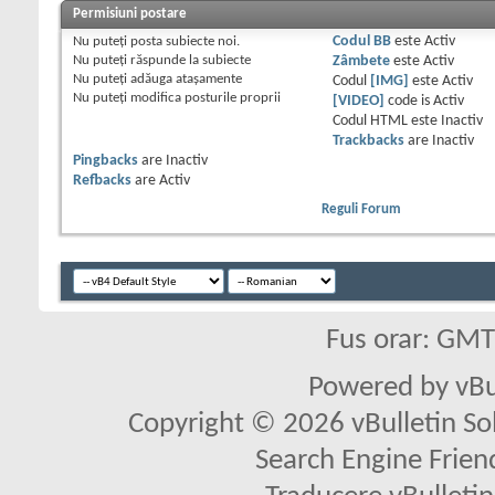
Permisiuni postare
Nu puteţi
posta subiecte noi.
Codul BB
este
Activ
Nu puteţi
răspunde la subiecte
Zâmbete
este
Activ
Nu puteţi
adăuga ataşamente
Codul
[IMG]
este
Activ
Nu puteţi
modifica posturile proprii
[VIDEO]
code is
Activ
Codul HTML este
Inactiv
Trackbacks
are
Inactiv
Pingbacks
are
Inactiv
Refbacks
are
Activ
Reguli Forum
Fus orar: GM
Powered by vBu
Copyright © 2026 vBulletin Solu
Search Engine Frien