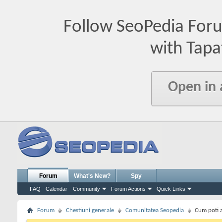
Follow SeoPedia For
with Tapa
Open in
Forum
What's New?
Spy
FAQ
Calendar
Community
Forum Actions
Quick Links
Forum
Chestiuni generale
Comunitatea Seopedia
Cum poti a