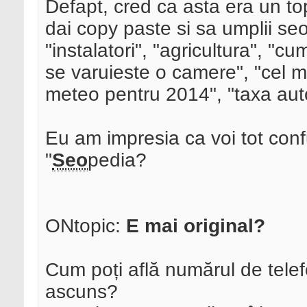
Defapt, cred ca asta era un top
dai copy paste si sa umplii se
"instalatori", "agricultura", "
se varuieste o camere", "cel 
meteo pentru 2014", "taxa auto
Eu am impresia ca voi tot confu
"
Seo
pedia?
ONtopic:
E mai original?
Cum poți află numărul de tele
ascuns?