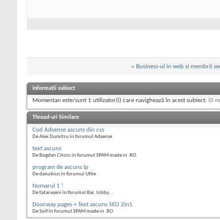
«
Business-ul in web si membrii s
Informații subiect
Momentan este/sunt 1 utilizator(i) care navighează în acest subiect.
(0 m
Thread-uri Similare
Cod Adsense ascuns din css
De Alex Dumitru în forumul Adsense
text ascuns
De Bogdan Citoiu în forumul SPAM made in .RO
program de ascuns ip
De danubius în forumul Utile
Numarul 1 !
De tataraseni în forumul Bar, lobby...
Doorway pages + Text ascuns SEO 2in1
De Solf în forumul SPAM made in .RO