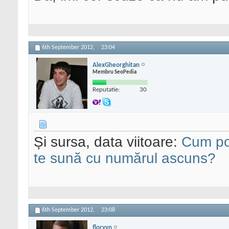
6th September 2012,
23:04
AlexGheorghitan
Membru SeoPedia
Reputatie:
30
Și sursa, data viitoare:
Cum poț
te sună cu numărul ascuns?
6th September 2012,
23:08
floryyn