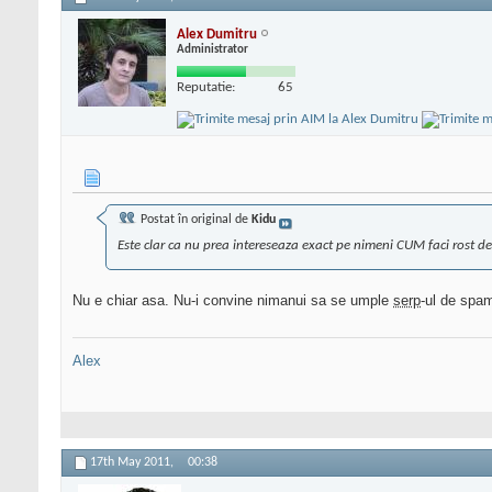
Alex Dumitru
Administrator
Reputatie:
65
Postat în original de
Kidu
Este clar ca nu prea intereseaza exact pe nimeni CUM faci rost de c
Nu e chiar asa. Nu-i convine nimanui sa se umple
serp
-ul de spam 
Alex
17th May 2011,
00:38