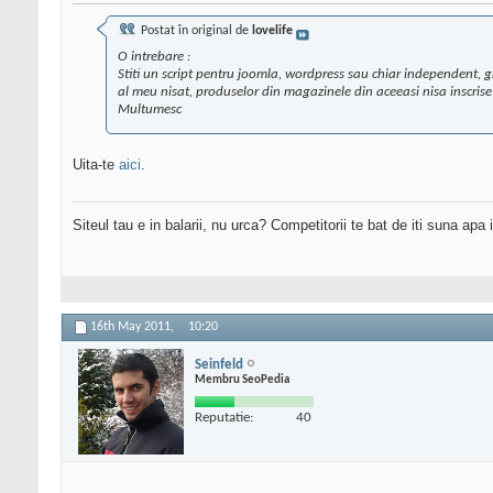
Postat în original de
lovelife
O intrebare :
Stiti un script pentru joomla, wordpress sau chiar independent, gr
al meu nisat, produselor din magazinele din aceeasi nisa inscrise
Multumesc
Uita-te
aici
.
Siteul tau e in balarii, nu urca? Competitorii te bat de iti suna apa
16th May 2011,
10:20
Seinfeld
Membru SeoPedia
Reputatie:
40