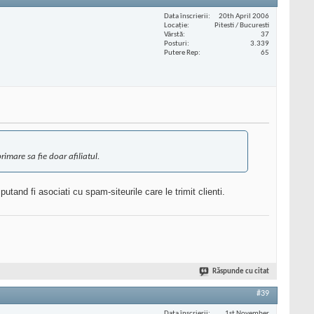
Data înscrierii
20th April 2006
Locaţie
Pitesti / Bucuresti
Vârstă
37
Posturi
3.339
Putere Rep
65
imare sa fie doar afiliatul.
 putand fi asociati cu spam-siteurile care le trimit clienti.
Răspunde cu citat
#39
Data înscrierii
1st November