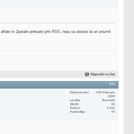
e aflate in 2parale preluate prin RSS, reau sa atasez la un anumit
Răspunde cu citat
#32
Data înscrierii
19th February
2009
Locaţie
Bucuresti
Vârstă
46
Posturi
3.422
Putere Rep
94