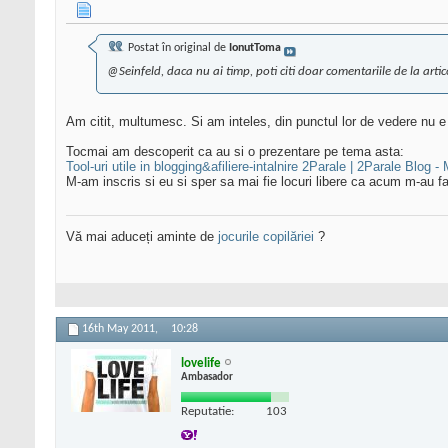
Postat în original de
IonutToma
@Seinfeld, daca nu ai timp, poti citi doar comentariile de la arti
Am citit, multumesc. Si am inteles, din punctul lor de vedere nu e
Tocmai am descoperit ca au si o prezentare pe tema asta:
Tool-uri utile in blogging&afiliere-intalnire 2Parale | 2Parale Blog - 
M-am inscris si eu si sper sa mai fie locuri libere ca acum m-au f
Vă mai aduceți aminte de
jocurile copilăriei
?
16th May 2011,
10:28
lovelife
Ambasador
Reputatie:
103