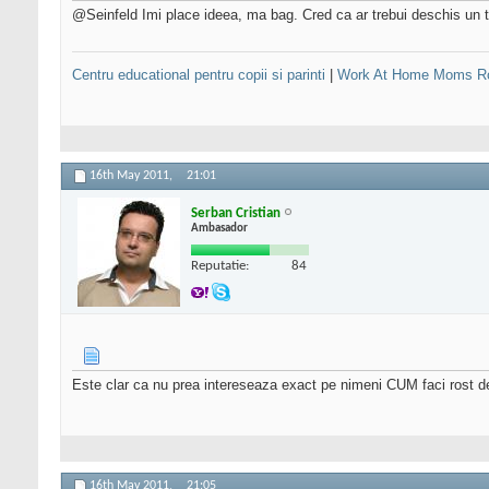
@Seinfeld Imi place ideea, ma bag. Cred ca ar trebui deschis un t
Centru educational pentru copii si parinti
|
Work At Home Moms R
16th May 2011,
21:01
Serban Cristian
Ambasador
Reputatie:
84
Este clar ca nu prea intereseaza exact pe nimeni CUM faci rost de c
16th May 2011,
21:05