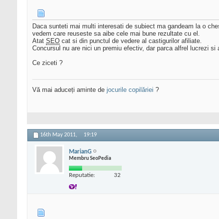
Daca sunteti mai multi interesati de subiect ma gandeam la o che
vedem care reuseste sa aibe cele mai bune rezultate cu el.
Atat
SEO
cat si din punctul de vedere al castigurilor afiliate.
Concursul nu are nici un premiu efectiv, dar parca alfrel lucrezi si a
Ce ziceti ?
Vă mai aduceți aminte de
jocurile copilăriei
?
16th May 2011,
19:19
MarianG
Membru SeoPedia
Reputatie:
32