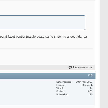
rat facut pentru 2parale poate sa fie si pentru altceva dar sa
Răspunde cu citat
#35
Data înscrierii
20th May 2007
Locaţie
Bucuresti
Vârstă
44
Posturi
863
Putere Rep
40