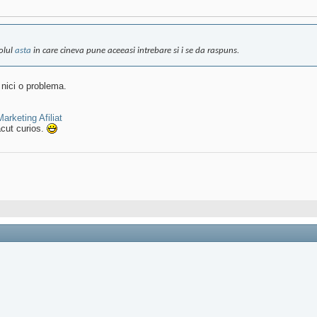
colul
asta
in care cineva pune aceeasi intrebare si i se da raspuns.
 nici o problema.
Marketing Afiliat
acut curios.