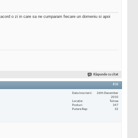
cord o zi in care sa ne cumparam fiecare un domeniu si apoi
Răspunde cu citat
#36
Data înscrierii
26th December
2010
Locaţie
Tulcea
Posturi
347
Putere Rep
32