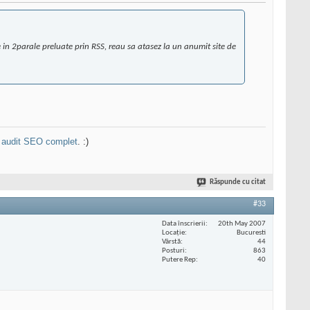
e in 2parale preluate prin RSS, reau sa atasez la un anumit site de
n
audit SEO complet
. :)
Răspunde cu citat
#33
Data înscrierii
20th May 2007
Locaţie
Bucuresti
Vârstă
44
Posturi
863
Putere Rep
40