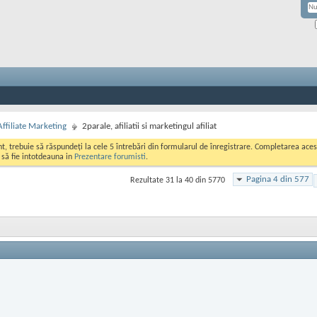
Affiliate Marketing
2parale, afiliatii si marketingul afiliat
ont, trebuie să răspundeți la cele 5 întrebări din formularul de înregistrare. Completarea a
i să fie intotdeauna in
Prezentare forumisti
.
Pagina 4 din 577
Rezultate 31 la 40 din 5770