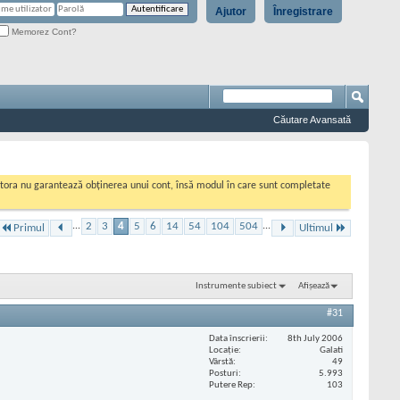
Ajutor
Înregistrare
Memorez Cont?
Căutare Avansată
cestora nu garantează obținerea unui cont, însă modul în care sunt completate
...
2
3
4
5
6
14
54
104
504
...
Primul
Ultimul
Instrumente subiect
Afișează
#31
Data înscrierii
8th July 2006
Locaţie
Galati
Vârstă
49
Posturi
5.993
Putere Rep
103