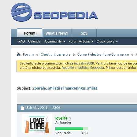
Forum
What's New?
Spy
FAQ
Calendar
Community
Forum Actions
Quick Links
Forum
Chestiuni generale
Comert electronic, e-Commerce
SeoPedia este o comunitate inchisă
incă din 2008
. Pentru a beneficia de un c
ajută la obținerea acestuia.
Regulile si politica Seopedia
. Primul post ar trebu
Subiect:
2parale, afiliatii si marketingul afiliat
15th May 2011,
23:08
lovelife
Ambasador
Reputatie:
103