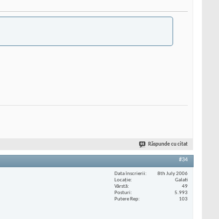
Răspunde cu citat
#34
Data înscrierii
8th July 2006
Locaţie
Galati
Vârstă
49
Posturi
5.993
Putere Rep
103