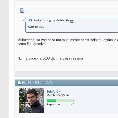
Postat în original de
Nichita
Uita-te
aici
.
Multumesc, sa vad daca ma multumeste acest scipt cu optiunile ofe
poata fi customizat
Nu ma pricep la SEO dar ma bag in seama
16th May 2011,
10:33
Seinfeld
Membru SeoPedia
Reputatie:
40