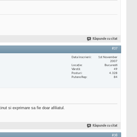
Răspunde cu citat
#37
Data înscrierii
1st November
2007
Locaţie
Bucuresti
Vârstă
49
Posturi
4.328
Putere Rep
84
ut si exprimare sa fie doar afiliatul.
Răspunde cu citat
#38