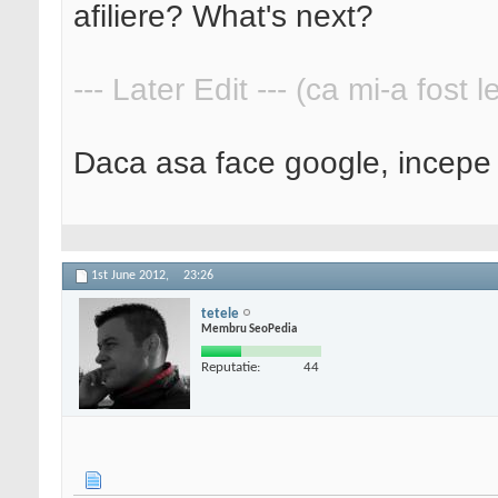
afiliere? What's next?
--- Later Edit --- (ca mi-a fost 
Daca asa face google, incepe
1st June 2012,
23:26
tetele
Membru SeoPedia
Reputatie:
44