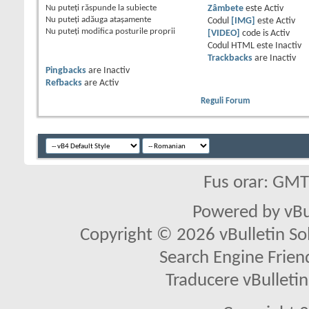
Nu puteţi
răspunde la subiecte
Zâmbete
este
Activ
Nu puteţi
adăuga ataşamente
Codul
[IMG]
este
Activ
Nu puteţi
modifica posturile proprii
[VIDEO]
code is
Activ
Codul HTML este
Inactiv
Trackbacks
are
Inactiv
Pingbacks
are
Inactiv
Refbacks
are
Activ
Reguli Forum
Fus orar: GM
Powered by vBu
Copyright © 2026 vBulletin Solu
Search Engine Frien
Traducere vBullet