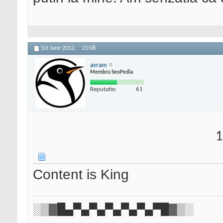
1st June 2012,
21:08
avram
Membru SeoPedia
Reputatie:
61
1
Content is King
░▒▓█▄▀▄▀▄▀▄▀▄▀▄▀█▓▒░