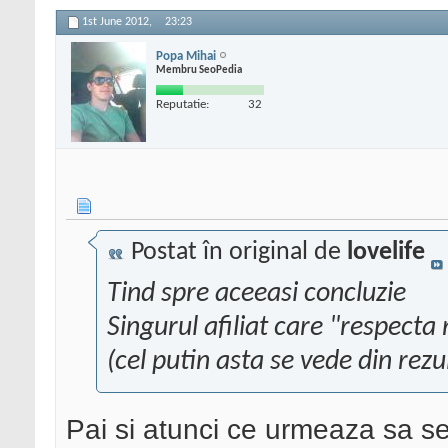
1st June 2012,
23:23
Popa Mihai
Membru SeoPedia
Reputatie:
32
Postat în original de
lovelife
Tind spre aceeasi concluzie
Singurul afiliat care "respecta
(cel putin asta se vede din rezu
Pai si atunci ce urmeaza sa se