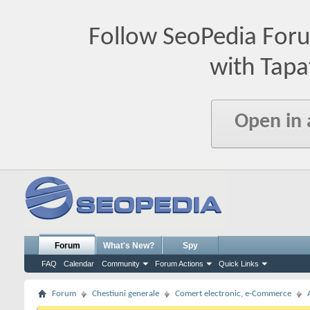
Follow SeoPedia For
with Tapa
Open in
Forum
What's New?
Spy
FAQ
Calendar
Community
Forum Actions
Quick Links
Forum
Chestiuni generale
Comert electronic, e-Commerce