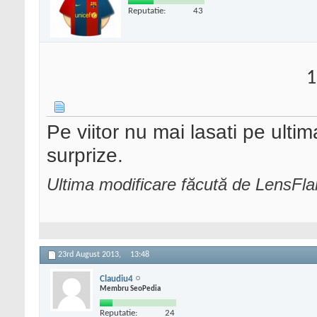
Reputatie:
43
1
Pe viitor nu mai lasati pe ultim
surprize.
Ultima modificare făcută de LensFl
23rd August 2013,
13:48
Claudiu4
Membru SeoPedia
Reputatie:
24