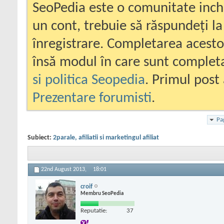
SeoPedia este o comunitate inc
un cont, trebuie să răspundeți la
înregistrare. Completarea acesto
însă modul în care sunt completa
si politica Seopedia
. Primul post 
Prezentare forumisti
.
Pa
Subiect:
2parale, afiliatii si marketingul afiliat
22nd August 2013,
18:01
croif
Membru SeoPedia
Reputatie:
37