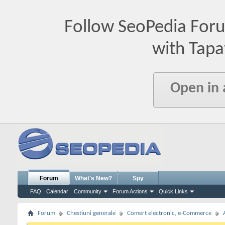
Follow SeoPedia For
with Tapa
Open in
Forum
What's New?
Spy
FAQ
Calendar
Community
Forum Actions
Quick Links
Forum
Chestiuni generale
Comert electronic, e-Commerce