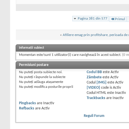
Pagina 381 din 577
Primul
«
Afiliere emag prin profitshare, perioada de 
Informații subiect
Momentan este/sunt 1 utilizator(i) care navighează în acest subiect.
(0 m
Permisiuni postare
Nu puteţi
posta subiecte noi.
Codul BB
este
Activ
Nu puteţi
răspunde la subiecte
Zâmbete
este
Activ
Nu puteţi
adăuga ataşamente
Codul
[IMG]
este
Activ
Nu puteţi
modifica posturile proprii
[VIDEO]
code is
Activ
Codul HTML este
Inactiv
Trackbacks
are
Inactiv
Pingbacks
are
Inactiv
Refbacks
are
Activ
Reguli Forum