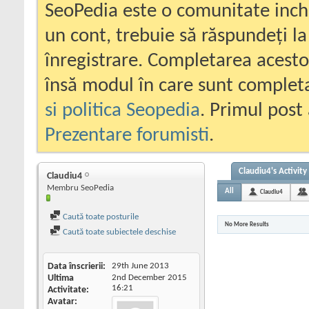
SeoPedia este o comunitate inc
un cont, trebuie să răspundeți la
înregistrare. Completarea acesto
însă modul în care sunt completa
si politica Seopedia
. Primul post 
Prezentare forumisti
.
Claudiu4's Activity
Claudiu4
Membru SeoPedia
All
Claudiu4
Caută toate posturile
No More Results
Caută toate subiectele deschise
Data înscrierii
29th June 2013
Ultima
2nd December 2015
16:21
Activitate
Avatar