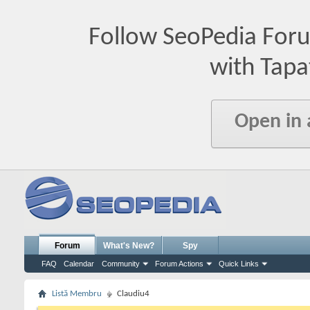
Follow SeoPedia For
with Tapa
Open in
Forum
What's New?
Spy
FAQ
Calendar
Community
Forum Actions
Quick Links
Listă Membru
Claudiu4