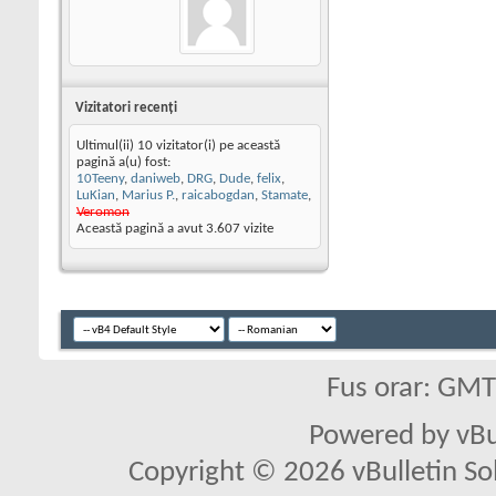
Vizitatori recenţi
Ultimul(ii) 10 vizitator(i) pe această
pagină a(u) fost:
10Teeny
,
daniweb
,
DRG
,
Dude
,
felix
,
LuKian
,
Marius P.
,
raicabogdan
,
Stamate
,
Veromon
Această pagină a avut
3.607
vizite
Fus orar: GM
Powered by vBu
Copyright © 2026 vBulletin Solu