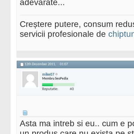
adevarate...
Creștere putere, consum redus
servicii profesionale de
chiptu
12th December 2011,
01:07
mike07
Membru SeoPedia
Reputatie:
40
Asta ma intreb si eu.. cum e p
un produs care nu exista pe s