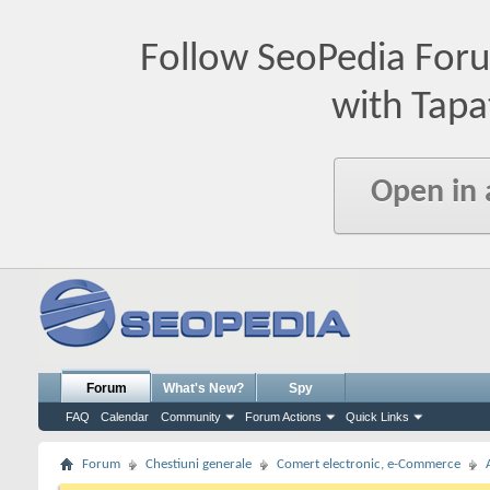
Follow SeoPedia For
with Tapa
Open in
Forum
What's New?
Spy
FAQ
Calendar
Community
Forum Actions
Quick Links
Forum
Chestiuni generale
Comert electronic, e-Commerce