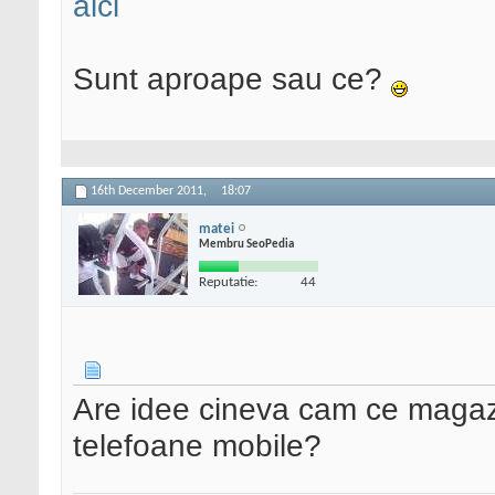
aici
Sunt aproape sau ce?
16th December 2011,
18:07
matei
Membru SeoPedia
Reputatie:
44
Are idee cineva cam ce magaz
telefoane mobile?