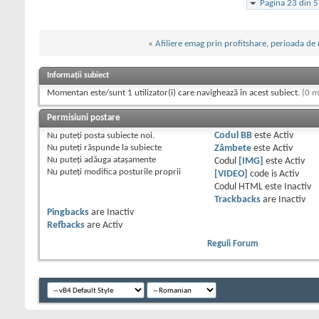
Pagina 23 din 
«
Afiliere emag prin profitshare, perioada de 
Informații subiect
Momentan este/sunt 1 utilizator(i) care navighează în acest subiect.
(0 m
Permisiuni postare
Nu puteţi
posta subiecte noi.
Codul BB
este
Activ
Nu puteţi
răspunde la subiecte
Zâmbete
este
Activ
Nu puteţi
adăuga ataşamente
Codul
[IMG]
este
Activ
Nu puteţi
modifica posturile proprii
[VIDEO]
code is
Activ
Codul HTML este
Inactiv
Trackbacks
are
Inactiv
Pingbacks
are
Inactiv
Refbacks
are
Activ
Reguli Forum