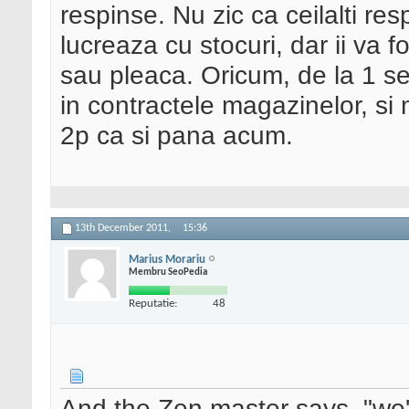
respinse. Nu zic ca ceilalti re
lucreaza cu stocuri, dar ii va 
sau pleaca. Oricum, de la 1 se
in contractele magazinelor, si
2p ca si pana acum.
13th December 2011,
15:36
Marius Morariu
Membru SeoPedia
Reputatie:
48
And the Zen master says, "we'