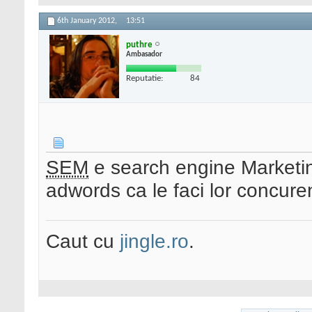
6th January 2012,
13:51
puthre
Ambasador
Reputatie:
84
SEM
e search engine Marketing
adwords ca le faci lor concur
Caut cu
jingle.ro
.