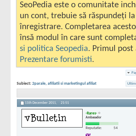
SeoPedia este o comunitate inc
un cont, trebuie să răspundeți la
înregistrare. Completarea acesto
însă modul în care sunt completa
si politica Seopedia
. Primul post 
Prezentare forumisti
.
Pa
Subiect:
2parale, afiliatii si marketingul afiliat
Ultim
11th December 2011,
21:51
-Rares-
Ambasador
Reputatie:
54