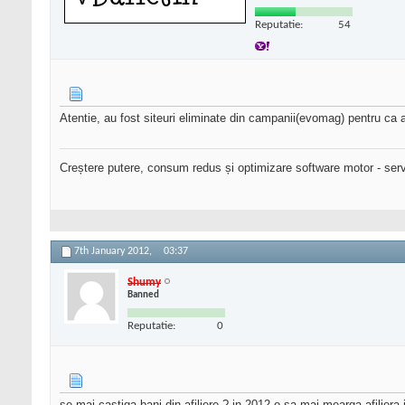
Reputatie:
54
Atentie, au fost siteuri eliminate din campanii(evomag) pentru ca 
Creștere putere, consum redus și optimizare software motor - serv
7th January 2012,
03:37
Shumy
Banned
Reputatie:
0
se mai castiga bani din afiliere ? in 2012 o sa mai mearga afiliera i