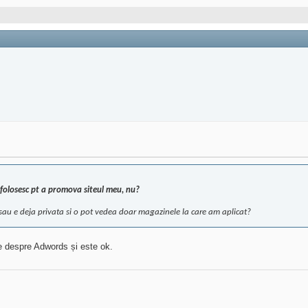
folosesc pt a promova siteul meu, nu?
 sau e deja privata si o pot vedea doar magazinele la care am aplicat?
le despre Adwords și este ok.