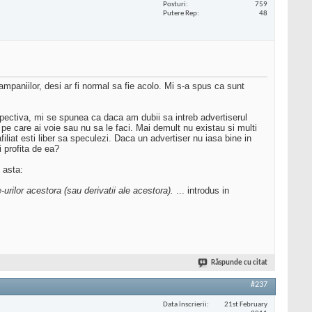
Posturi
759
Putere Rep
48
mpaniilor, desi ar fi normal sa fie acolo. Mi s-a spus ca sunt
espectiva, mi se spunea ca daca am dubii sa intreb advertiserul
 pe care ai voie sau nu sa le faci. Mai demult nu existau si multi
iliat esti liber sa speculezi. Daca un advertiser nu iasa bine in
i profita de ea?
 asta:
urilor acestora (sau derivatii ale acestora).
... introdus in
Răspunde cu citat
#237
Data înscrierii
21st February