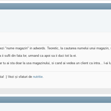
ovezi "nume magazin" in adwords. Teoretic, la cautarea numelui unui magazin, s
 ii sufli din fata lor, urmand ca apoi sa ii duci tot la ei.
ar tu ai sta doar la usa magazinului, si cand ai vedea un client ca intra... l-ai l
ta! :) Vezi și sfaturi de
nutritie
.