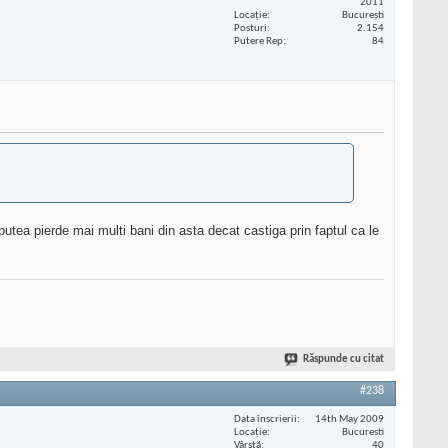
2011
Locaţie
București
Posturi
2.154
Putere Rep
84
 putea pierde mai multi bani din asta decat castiga prin faptul ca le
Răspunde cu citat
#238
Data înscrierii
14th May 2009
Locaţie
Bucuresti
Vârstă
40