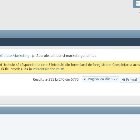
Affiliate Marketing
2parale, afiliatii si marketingul afiliat
ont, trebuie să răspundeți la cele 5 întrebări din formularul de înregistrare. Completarea a
i să fie intotdeauna in
Prezentare forumisti
.
Pagina 24 din 577
Rezultate 231 la 240 din 5770
Primul