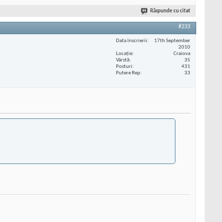
Răspunde cu citat
#233
Data înscrierii
17th September
2010
Locaţie
Craiova
Vârstă
35
Posturi
431
Putere Rep
33