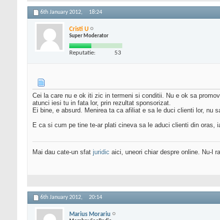
6th January 2012,
18:24
Cristi U
Super Moderator
Reputatie:
53
Cei la care nu e ok iti zic in termeni si conditii. Nu e ok sa prom
atunci iesi tu in fata lor, prin rezultat sponsorizat.
Ei bine, e absurd. Menirea ta ca afiliat e sa le duci clienti lor, nu sa
E ca si cum pe tine te-ar plati cineva sa le aduci clienti din oras, i
Mai dau cate-un sfat
juridic
aici, uneori chiar despre online. Nu-l ra
6th January 2012,
20:14
Marius Morariu