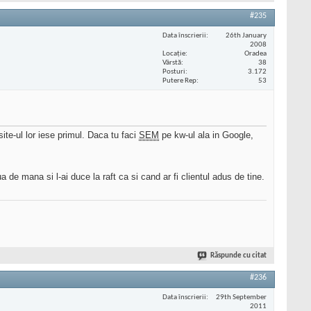
#235
Data înscrierii
26th January
2008
Locaţie
Oradea
Vârstă
38
Posturi
3.172
Putere Rep
53
ite-ul lor iese primul. Daca tu faci
SEM
pe kw-ul ala in Google,
ua de mana si l-ai duce la raft ca si cand ar fi clientul adus de tine.
Răspunde cu citat
#236
Data înscrierii
29th September
2011