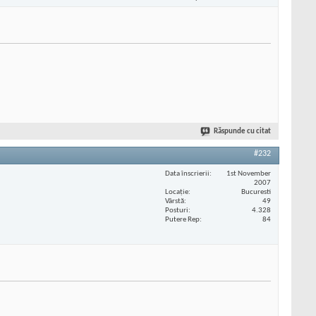
Răspunde cu citat
#232
Data înscrierii
1st November
2007
Locaţie
Bucuresti
Vârstă
49
Posturi
4.328
Putere Rep
84