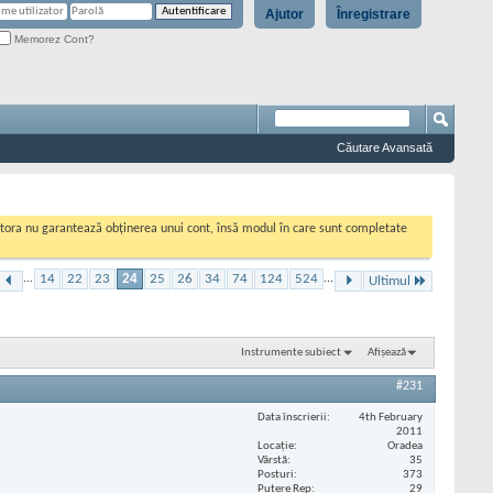
Ajutor
Înregistrare
Memorez Cont?
Căutare Avansată
cestora nu garantează obținerea unui cont, însă modul în care sunt completate
...
14
22
23
24
25
26
34
74
124
524
...
Ultimul
Instrumente subiect
Afișează
#231
Data înscrierii
4th February
2011
Locaţie
Oradea
Vârstă
35
Posturi
373
Putere Rep
29