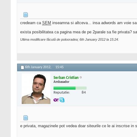
credeam ca
SEM
inseamna si altceva... insa adwords am voie sa
exista posibilitatea ca pagina mea de pe 2parale sa fie privata? s
Ultima modificare făcută de polooradea; 6th January 2012 la
15:24
.
6th January 2012,
15:45
Serban Cristian
Ambasador
Reputatie:
84
e privata, magazinele pot vedea doar siteurile ce le ai inscrise in s