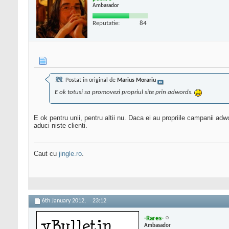
Ambasador
Reputatie:
84
Postat în original de
Marius Morariu
E ok totusi sa promovezi propriul site prin adwords.
E ok pentru unii, pentru altii nu. Daca ei au propriile campanii adw
aduci niste clienti.
Caut cu
jingle.ro
.
6th January 2012,
23:12
-Rares-
Ambasador