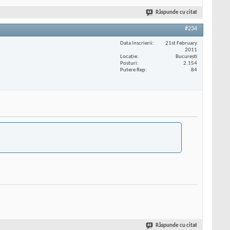
Răspunde cu citat
#234
Data înscrierii
21st February
2011
Locaţie
București
Posturi
2.154
Putere Rep
84
Răspunde cu citat