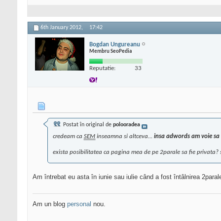
6th January 2012,
17:42
Bogdan Ungureanu
Membru SeoPedia
Reputatie:
33
Postat în original de
polooradea
credeam ca
SEM
inseamna si altceva...
insa adwords am voie sa 
exista posibilitatea ca pagina mea de pe 2parale sa fie privata?
Am întrebat eu asta în iunie sau iulie când a fost întâlnirea 2para
Am un blog
personal
nou.