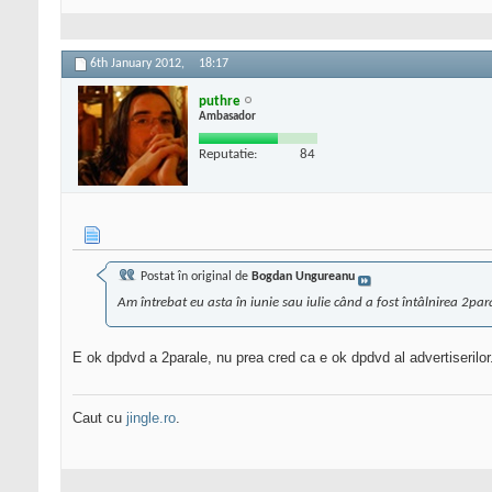
6th January 2012,
18:17
puthre
Ambasador
Reputatie:
84
Postat în original de
Bogdan Ungureanu
Am întrebat eu asta în iunie sau iulie când a fost întâlnirea 2par
E ok dpdvd a 2parale, nu prea cred ca e ok dpdvd al advertiserilor
Caut cu
jingle.ro
.