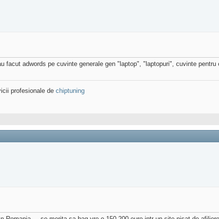
au facut adwords pe cuvinte generale gen "laptop", "laptopuri", cuvinte pentr
icii profesionale de
chiptuning
n Romania ... se merita sa bag vre-o 150-200 euro intr-un site nisat de afiliere