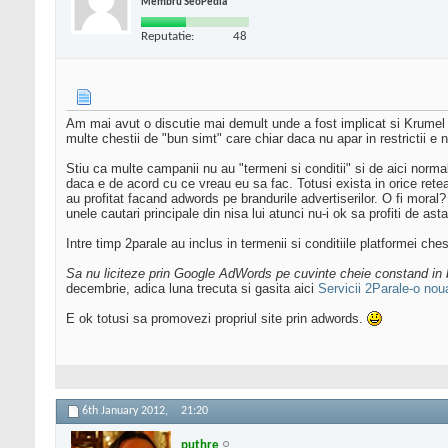
Membru SeoPedia
Reputatie:
48
Am mai avut o discutie mai demult unde a fost implicat si Krumel d
multe chestii de "bun simt" care chiar daca nu apar in restrictii e n
Stiu ca multe campanii nu au "termeni si conditii" si de aici norma
daca e de acord cu ce vreau eu sa fac. Totusi exista in orice retea
au profitat facand adwords pe brandurile advertiserilor. O fi moral?
unele cautari principale din nisa lui atunci nu-i ok sa profiti de as
Intre timp 2parale au inclus in termenii si conditiile platformei c
Sa nu liciteze prin Google AdWords pe cuvinte cheie constand in bra
decembrie, adica luna trecuta si gasita aici
Servicii 2Parale-o noua
E ok totusi sa promovezi propriul site prin adwords.
6th January 2012,
21:20
puthre