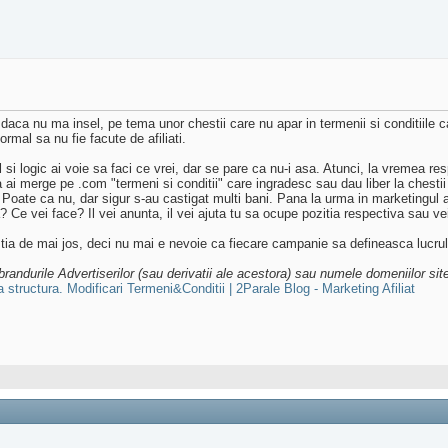
aca nu ma insel, pe tema unor chestii care nu apar in termenii si conditiile ca
ormal sa nu fie facute de afiliati.
l si logic ai voie sa faci ce vrei, dar se pare ca nu-i asa. Atunci, la vremea r
 ai merge pe .com "termeni si conditii" care ingradesc sau dau liber la chestii
 Poate ca nu, dar sigur s-au castigat multi bani. Pana la urma in marketingul af
ta? Ce vei face? Il vei anunta, il vei ajuta tu sa ocupe pozitia respectiva sau ve
hestia de mai jos, deci nu mai e nevoie ca fiecare campanie sa defineasca lucrul
ndurile Advertiserilor (sau derivatii ale acestora) sau numele domeniilor site-
 structura. Modificari Termeni&Conditii | 2Parale Blog - Marketing Afiliat