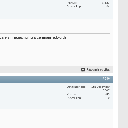
Posturi
1.623
Putere Rep
54
u care si magazinul rula campanii adwords.
Răspunde cu citat
#239
Data înscrierii
5th December
2007
Posturi
583
Putere Rep
0
 ...