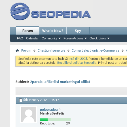
Forum
What's New?
Spy
FAQ
Calendar
Community
Forum Actions
Quick Links
Forum
Chestiuni generale
Comert electronic, e-Commerce
SeoPedia este o comunitate inchisă
incă din 2008
. Pentru a beneficia de un c
ajută la obținerea acestuia.
Regulile si politica Seopedia
. Primul post ar trebu
Subiect:
2parale, afiliatii si marketingul afiliat
6th January 2012,
15:17
polooradea
Membru SeoPedia
Reputatie:
29