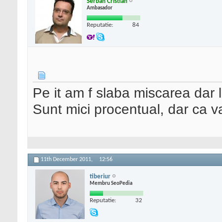
Serban Cristian
Ambasador
Reputatie:
84
Pe it am f slaba miscarea dar
Sunt mici procentual, dar ca 
11th December 2011,
12:56
tiberiur
Membru SeoPedia
Reputatie:
32