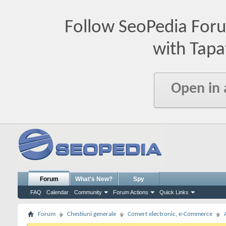
Follow SeoPedia For
with Tapa
Open in
Forum
What's New?
Spy
FAQ
Calendar
Community
Forum Actions
Quick Links
Forum
Chestiuni generale
Comert electronic, e-Commerce