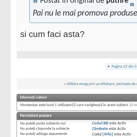
Postat în original de
puthre
Pai nu le mai promova produsel
si cum faci asta?
Pagina 22 din 
«
Afiliere emag prin profitshare, perioada de 
Informații subiect
Momentan este/sunt 1 utilizator(i) care navighează în acest subiect.
(0 m
Permisiuni postare
Nu puteţi
posta subiecte noi.
Codul BB
este
Activ
Nu puteţi
răspunde la subiecte
Zâmbete
este
Activ
Nu puteţi
adăuga ataşamente
Codul
[IMG]
este
Activ