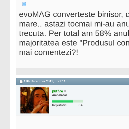
evoMAG converteste binisor, d
mare.. astazi tocmai mi-au an
trecuta. Per total am 58% anul
majoritatea este "Produsul com
mai comentezi?!
11th December 2011,
21:11
puthre
Ambasador
Reputatie:
84