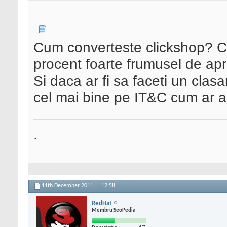
Cum converteste clickshop? C
procent foarte frumusel de ap
Si daca ar fi sa faceti un cl
cel mai bine pe IT&C cum ar a
.
11th December 2011,
12:58
RedHat
Membru SeoPedia