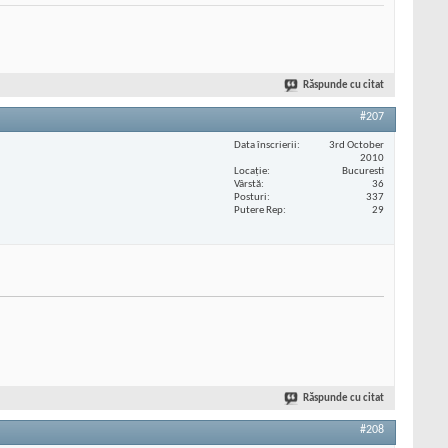
Răspunde cu citat
#207
Data înscrierii
3rd October
2010
Locaţie
Bucuresti
Vârstă
36
Posturi
337
Putere Rep
29
Răspunde cu citat
#208