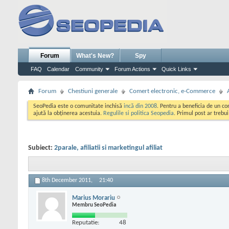
Forum
What's New?
Spy
FAQ
Calendar
Community
Forum Actions
Quick Links
Forum
Chestiuni generale
Comert electronic, e-Commerce
SeoPedia este o comunitate inchisă
incă din 2008
. Pentru a beneficia de un c
ajută la obținerea acestuia.
Regulile si politica Seopedia
. Primul post ar trebu
Subiect:
2parale, afiliatii si marketingul afiliat
8th December 2011,
21:40
Marius Morariu
Membru SeoPedia
Reputatie:
48