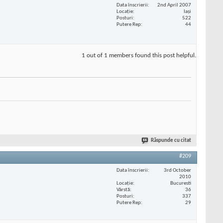
Data înscrierii
2nd April 2007
Locaţie
Iași
Posturi
522
Putere Rep
44
1 out of 1 members found this post helpful.
Răspunde cu citat
#209
Data înscrierii
3rd October
2010
Locaţie
Bucuresti
Vârstă
36
Posturi
337
Putere Rep
29