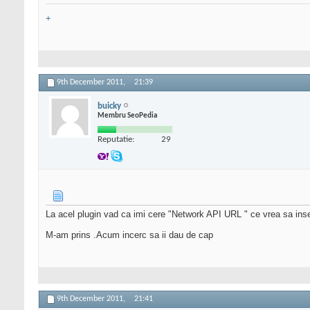
+
9th December 2011,
21:39
buicky
Membru SeoPedia
Reputatie:
29
La acel plugin vad ca imi cere "Network API URL " ce vrea sa in
M-am prins .Acum incerc sa ii dau de cap
9th December 2011,
21:41