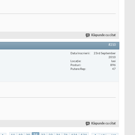
Răspunde cu citat
#210
Data înscrierii
23rd September
2010
Locaţie
Iasi
Posturi
896
Putere Rep
47
Răspunde cu citat