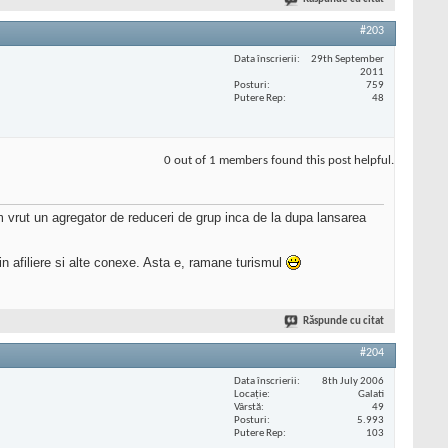
#203
Data înscrierii
29th September
2011
Posturi
759
Putere Rep
48
0 out of 1 members found this post helpful.
m vrut un agregator de reduceri de grup inca de la dupa lansarea
n afiliere si alte conexe. Asta e, ramane turismul
Răspunde cu citat
#204
Data înscrierii
8th July 2006
Locaţie
Galati
Vârstă
49
Posturi
5.993
Putere Rep
103