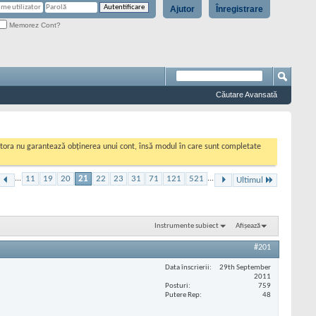
Ajutor
Înregistrare
Memorez Cont?
Căutare Avansată
cestora nu garantează obținerea unui cont, însă modul în care sunt completate
...
11
19
20
21
22
23
31
71
121
521
...
Ultimul
Instrumente subiect
Afișează
#201
Data înscrierii
29th September
2011
Posturi
759
Putere Rep
48