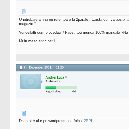
O intrebare am si eu referitoare la 2parale : Exista cumva posibil
magazin ?
Voi ceilalti cum procedati ? Faceti toti munca 100% manuala ?Nu 
Multumesc anticipat !
9th December 2011,
21:20
Andrei Luca
Ambasador
Reputatie:
44
Daca site-ul e pe wordpress poti folosi
2PPI
.