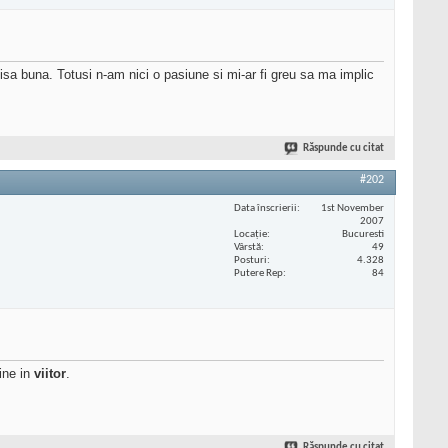
nisa buna. Totusi n-am nici o pasiune si mi-ar fi greu sa ma implic
Răspunde cu citat
#202
Data înscrierii
1st November
2007
Locaţie
Bucuresti
Vârstă
49
Posturi
4.328
Putere Rep
84
ine in
viitor
.
Răspunde cu citat