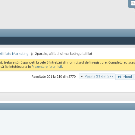
Affiliate Marketing
2parale, afiliatii si marketingul afiliat
ont, trebuie să răspundeți la cele 5 întrebări din formularul de înregistrare. Completarea a
i să fie intotdeauna in
Prezentare forumisti
.
Pagina 21 din 577
Rezultate 201 la 210 din 5770
Primul