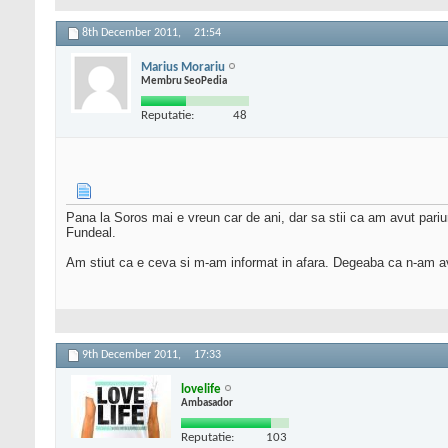
8th December 2011,
21:54
Marius Morariu
Membru SeoPedia
Reputatie:
48
Pana la Soros mai e vreun car de ani, dar sa stii ca am avut pari
Fundeal.
Am stiut ca e ceva si m-am informat in afara. Degeaba ca n-am 
9th December 2011,
17:33
lovelife
Ambasador
Reputatie:
103