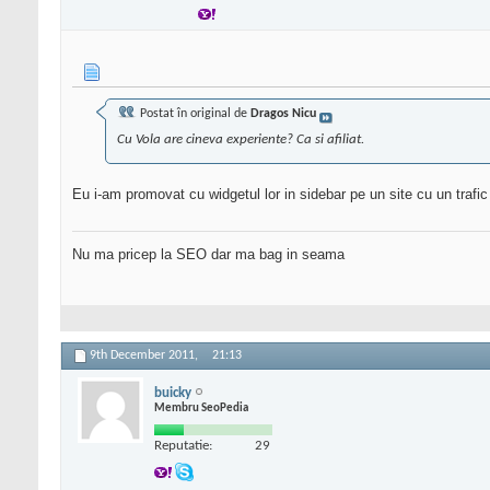
Postat în original de
Dragos Nicu
Cu Vola are cineva experiente? Ca si afiliat.
Eu i-am promovat cu widgetul lor in sidebar pe un site cu un trafi
Nu ma pricep la SEO dar ma bag in seama
9th December 2011,
21:13
buicky
Membru SeoPedia
Reputatie:
29