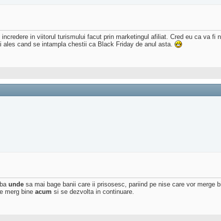
credere in viitorul turismului facut prin marketingul afiliat. Cred eu ca va fi 
ai ales cand se intampla chestii ca Black Friday de anul asta.
eaba
unde
sa mai bage banii care ii prisosesc, pariind pe nise care vor merge b
are merg bine
acum
si se dezvolta in continuare.