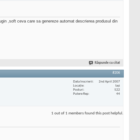
plugin ,soft ceva care sa genereze automat descrierea produsul din
Răspunde cu citat
#206
Data înscrierii
2nd April 2007
Locaţie
Iași
Posturi
522
Putere Rep
44
1 out of 1 members found this post helpful.