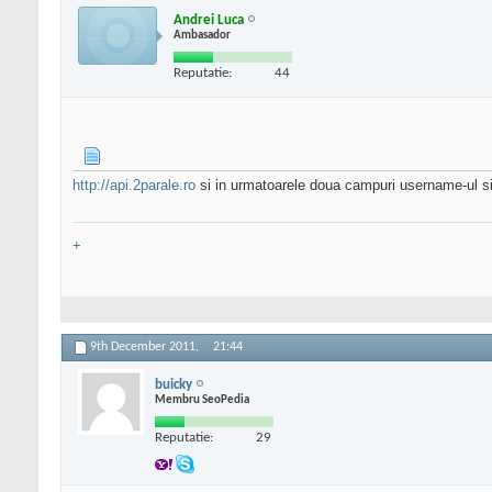
Andrei Luca
Ambasador
Reputatie:
44
http://api.2parale.ro
si in urmatoarele doua campuri username-ul si 
+
9th December 2011,
21:44
buicky
Membru SeoPedia
Reputatie:
29