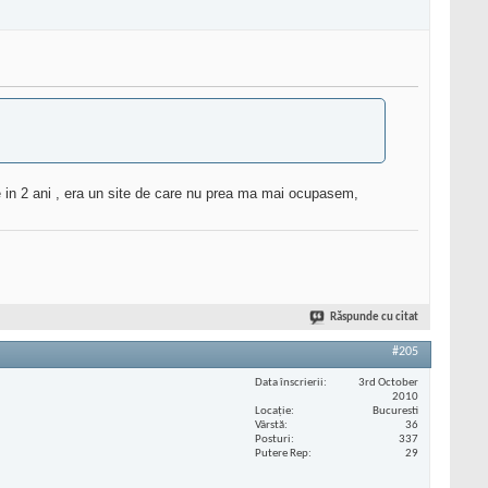
ne in 2 ani , era un site de care nu prea ma mai ocupasem,
Răspunde cu citat
#205
Data înscrierii
3rd October
2010
Locaţie
Bucuresti
Vârstă
36
Posturi
337
Putere Rep
29