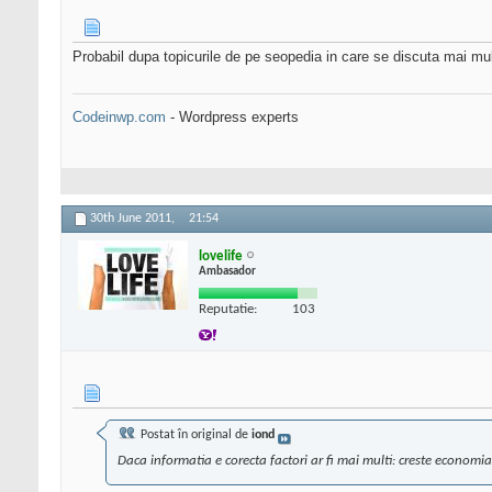
Probabil dupa topicurile de pe seopedia in care se discuta mai mult
Codeinwp.com
- Wordpress experts
30th June 2011,
21:54
lovelife
Ambasador
Reputatie:
103
Postat în original de
iond
Daca informatia e corecta factori ar fi mai multi: creste economia 