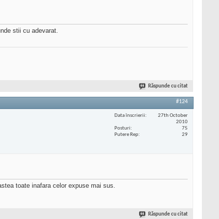
unde stii cu adevarat.
Răspunde cu citat
#124
Data înscrierii
27th October
2010
Posturi
75
Putere Rep
29
, astea toate inafara celor expuse mai sus.
Răspunde cu citat