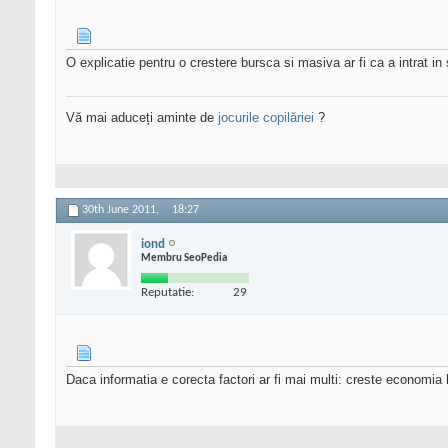
O explicatie pentru o crestere bursca si masiva ar fi ca a intrat in
Vă mai aduceți aminte de
jocurile copilăriei
?
30th June 2011,
18:27
iond
Membru SeoPedia
Reputatie:
29
Daca informatia e corecta factori ar fi mai multi: creste economia l