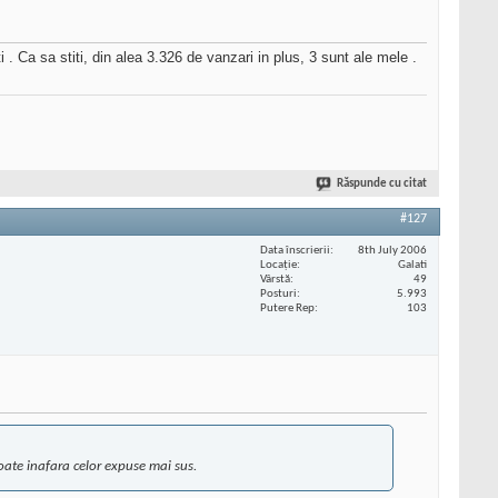
. Ca sa stiti, din alea 3.326 de vanzari in plus, 3 sunt ale mele .
Răspunde cu citat
#127
Data înscrierii
8th July 2006
Locaţie
Galati
Vârstă
49
Posturi
5.993
Putere Rep
103
toate inafara celor expuse mai sus.