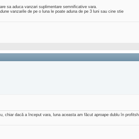
 care sa aduca vanzari suplimentare semnificative vara.
 adune vanzarile de pe o luna le poate aduna de pe 3 luni sau cine stie
mplu, chiar dacă a început vara, luna aceasta am făcut aproape dublu în profits