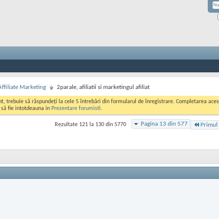
Affiliate Marketing
2parale, afiliatii si marketingul afiliat
ont, trebuie să răspundeți la cele 5 întrebări din formularul de înregistrare. Completarea a
i să fie intotdeauna in
Prezentare forumisti
.
Pagina 13 din 577
Rezultate 121 la 130 din 5770
Primul