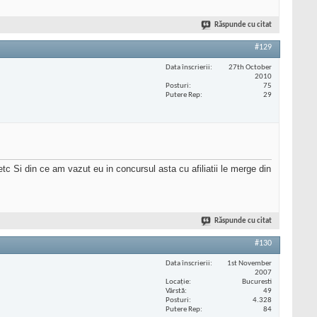
Răspunde cu citat
#129
Data înscrierii
27th October
2010
Posturi
75
Putere Rep
29
c Si din ce am vazut eu in concursul asta cu afiliatii le merge din
Răspunde cu citat
#130
Data înscrierii
1st November
2007
Locaţie
Bucuresti
Vârstă
49
Posturi
4.328
Putere Rep
84