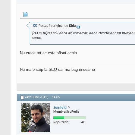
Postat în original de
Kidu
[/COLOR]Nu stiu daca ati remarcat, dar a crescut abrupt numarul
sezon.
Nu crede tot ce este afisat acolo
Nu ma pricep la SEO dar ma bag in seama
24th June 2011,
14:05
Seinfeld
Membru SeoPedia
Reputatie:
40