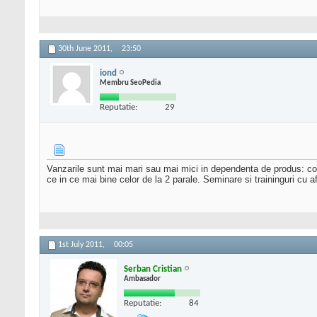
30th June 2011,
23:50
iond
Membru SeoPedia
Reputatie:
29
Vanzarile sunt mai mari sau mai mici in dependenta de produs: cost
ce in ce mai bine celor de la 2 parale. Seminare si traininguri cu afi
1st July 2011,
00:05
Serban Cristian
Ambasador
Reputatie:
84