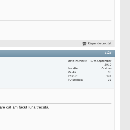
Răspunde cu citat
#128
Data înscrierii
17th September
2010
Locaţie
Craiova
Vârstă
35
Posturi
431
Putere Rep
33
hare cât am făcut luna trecută.