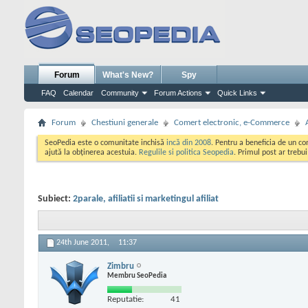
Forum
What's New?
Spy
FAQ
Calendar
Community
Forum Actions
Quick Links
Forum
Chestiuni generale
Comert electronic, e-Commerce
SeoPedia este o comunitate inchisă
incă din 2008
. Pentru a beneficia de un c
ajută la obținerea acestuia.
Regulile si politica Seopedia
. Primul post ar trebu
Subiect:
2parale, afiliatii si marketingul afiliat
24th June 2011,
11:37
Zimbru
Membru SeoPedia
Reputatie:
41