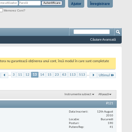
Ajutor
Înregistrare
Memorez Cont?
Căutare Avansată
cestora nu garantează obținerea unui cont, însă modul în care sunt completate
...
3
11
12
13
14
15
23
63
113
513
...
Ultimul
Instrumente subiect
Afișează
#121
Data înscrierii
12th August
2010
Locaţie
Bucuresti
Posturi
590
Putere Rep
41