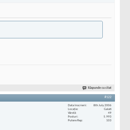
Răspunde cu citat
#122
Data înscrierii
8th July 2006
Locaţie
Galati
Vârstă
49
Posturi
5.993
Putere Rep
103