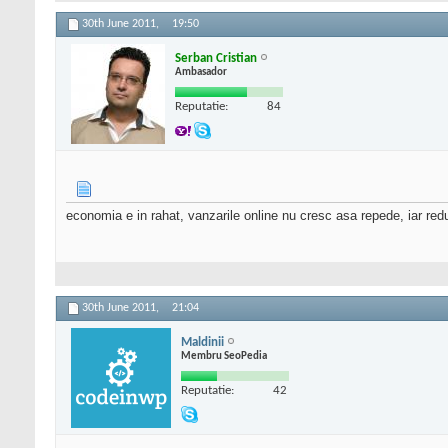
30th June 2011,
19:50
Serban Cristian
Ambasador
Reputatie:
84
economia e in rahat, vanzarile online nu cresc asa repede, iar reduc
30th June 2011,
21:04
Maldinii
Membru SeoPedia
Reputatie:
42