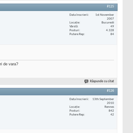
#125
Data înscrierii
1st November
2007
Locaţie
Bucuresti
Vârstă
49
Posturi
4.328
Putere Rep
84
ri de vara?
Răspunde cu citat
#126
Data înscrierii
13th September
2010
Locaţie
Rennes
Posturi
842
Putere Rep
42