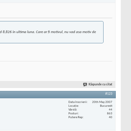
 8,826 in ultima luna. Care ar fi motivul, nu vad asa motiv de
Răspunde cu citat
#123
Data înscrierii
20th May 2007
Locaţie
Bucuresti
Vârstă
44
Posturi
863
Putere Rep
40