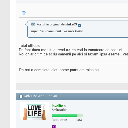
Postat în original de
strike03
super fain concursul...va urez bafta
Total offtopic.
De fapt daca ma uit la trend => ca esti la vanatoare de posturi.
Noi chiar citim ce scriu oamenii pe aici si taxam lipsa esentei. Ve
I'm not a complete idiot, some parts are missing...
24th June 2011,
11:40
lovelife
Ambasador
Reputatie:
103