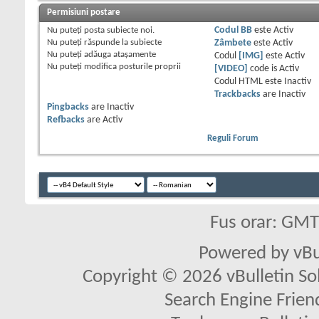
Permisiuni postare
Nu puteţi
posta subiecte noi.
Codul BB
este
Activ
Nu puteţi
răspunde la subiecte
Zâmbete
este
Activ
Nu puteţi
adăuga ataşamente
Codul
[IMG]
este
Activ
Nu puteţi
modifica posturile proprii
[VIDEO]
code is
Activ
Codul HTML este
Inactiv
Trackbacks
are
Inactiv
Pingbacks
are
Inactiv
Refbacks
are
Activ
Reguli Forum
Fus orar: GM
Powered by vBu
Copyright © 2026 vBulletin Solu
Search Engine Frien