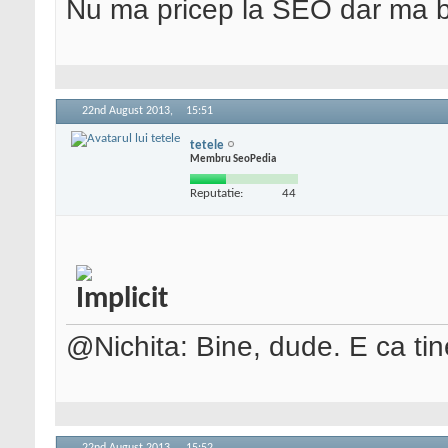
Nu ma pricep la SEO dar ma 
22nd August 2013,
15:51
tetele
Membru SeoPedia
Reputatie:
44
@Nichita: Bine, dude. E ca ti