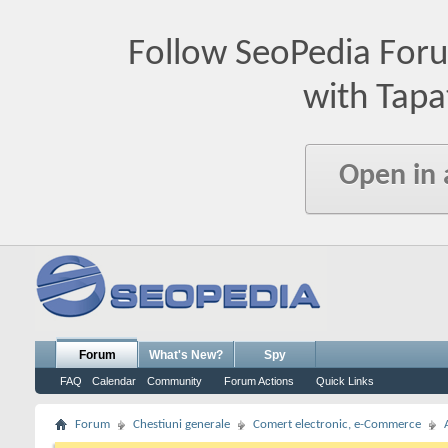
Follow SeoPedia For
with Tapa
Open in
Forum
What's New?
Spy
FAQ
Calendar
Community
Forum Actions
Quick Links
Forum
Chestiuni generale
Comert electronic, e-Commerce