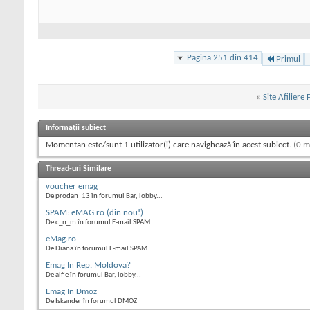
Pagina 251 din 414
Primul
«
Site Afiliere
Informații subiect
Momentan este/sunt 1 utilizator(i) care navighează în acest subiect.
(0 m
Thread-uri Similare
voucher emag
De prodan_13 în forumul Bar, lobby...
SPAM: eMAG.ro (din nou!)
De c_n_m în forumul E-mail SPAM
eMag.ro
De Diana în forumul E-mail SPAM
Emag In Rep. Moldova?
De alfie în forumul Bar, lobby...
Emag In Dmoz
De Iskander în forumul DMOZ