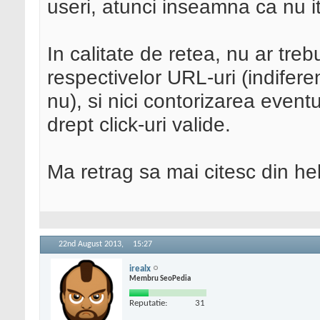
useri, atunci inseamna ca nu it
In calitate de retea, nu ar treb
respectivelor URL-uri (indifer
nu), si nici contorizarea event
drept click-uri valide.
Ma retrag sa mai citesc din he
22nd August 2013,
15:27
irealx
Membru SeoPedia
Reputatie:
31