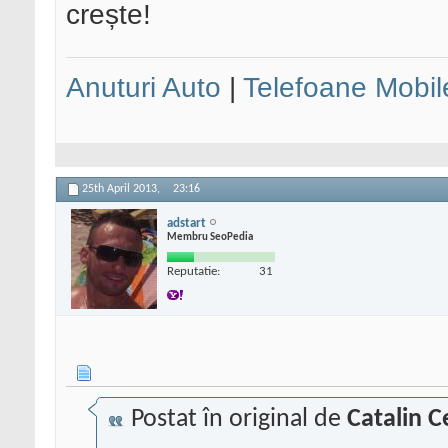
crește!
Anuturi Auto
|
Telefoane Mobil
25th April 2013,
23:16
adstart
Membru SeoPedia
Reputatie:
31
Postat în original de
Catalin C