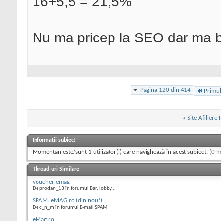
16+5,5 = 21,5%
Nu ma pricep la SEO dar ma 
Pagina 120 din 414
Primul
«
Site Afiliere
Informații subiect
Momentan este/sunt 1 utilizator(i) care navighează în acest subiect.
(0 m
Thread-uri Similare
voucher emag
De prodan_13 în forumul Bar, lobby...
SPAM: eMAG.ro (din nou!)
De c_n_m în forumul E-mail SPAM
eMag.ro