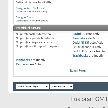
De Diana în forumul E-mail SPAM
Emag In Rep. Moldova?
De alfie în forumul Bar, lobby...
Emag In Dmoz
De Iskander în forumul DMOZ
Permisiuni postare
Nu puteţi
posta subiecte noi.
Codul BB
este
Activ
Nu puteţi
răspunde la subiecte
Zâmbete
este
Activ
Nu puteţi
adăuga ataşamente
Codul
[IMG]
este
Activ
Nu puteţi
modifica posturile proprii
[VIDEO]
code is
Activ
Codul HTML este
Inactiv
Trackbacks
are
Inactiv
Pingbacks
are
Inactiv
Refbacks
are
Activ
Reguli Forum
Fus orar: GM