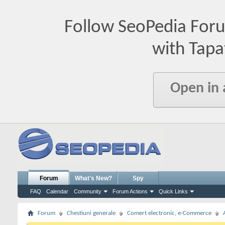
Follow SeoPedia For
with Tapa
Open in
Forum
What's New?
Spy
FAQ
Calendar
Community
Forum Actions
Quick Links
Forum
Chestiuni generale
Comert electronic, e-Commerce