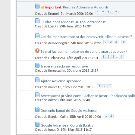
Important:
Resurse Adsense & Adwords
1
2
3
...
7
Creat de
Krumel
, 9th March 2006 10:06
Ciudat: cont aprobat iar apoi dezaprobat
Creat de
LogOn
, 29th June 2015 17:39
Cat de important este sa declaram veniturile din adsense?
1
2
3
...
6
Creat de
demonbogdan
, 5th June 2015 08:22
Se mai fac bani din adsense de cand a aparut adblock?
1
2
3
...
4
Creat de
Lucian1993
, 18th April 2015 17:01
Trecere la reclame responsive
Creat de
florescualin
, 30th June 2015 15:59
Ajutor AdSense aprobare
1
2
3
Creat de
novice13
, 18th June 2015 10:53
Avertisment privind contul AdSense pentru încălcarea polit
Creat de
nrb220
, 8th June 2015 07:40
Domeniu banat de Google AdSense
1
2
Creat de
Bogdan Calin
, 18th April 2015 10:06
Google Adsense si Garanti Bank ?
Creat de
Ionut D
, 19th May 2015 11:17