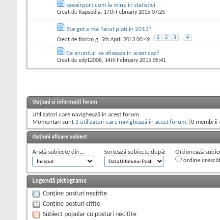
seoairport.com la mine in statistici
Creat de
Rapsodia
, 17th February 2015 07:25
Etarget a mai facut plati in 2013?
1
2
3
...
4
Creat de
florian g
, 5th April 2013 00:49
Ce anunturi se afiseaza in acest caz?
Creat de
edy12006
, 14th February 2015 05:41
Opțiuni și informații forum
Utilizatori care navighează în acest forum
Momentan sunt
3 utilizatori care navighează în acest forum
. (0 membrii 
Opțiuni afișare subiect
Arată subiecte din...
Sortează subiecte după:
Ordonează subiect
ordine crescă
Legendă pictograme
Conține posturi necitite
Conține posturi citite
Subiect popular cu posturi necitite