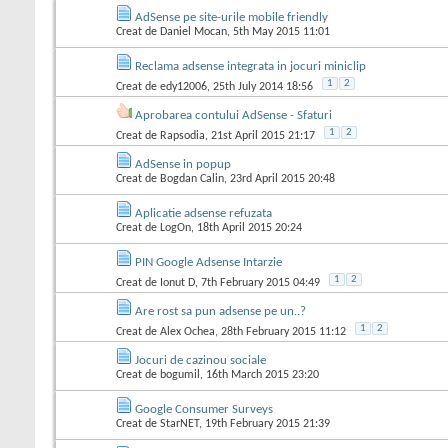
AdSense pe site-urile mobile friendly
Creat de
Daniel Mocan
, 5th May 2015 11:01
Reclama adsense integrata in jocuri miniclip
1
2
Creat de
edy12006
, 25th July 2014 18:56
Aprobarea contului AdSense - Sfaturi
1
2
Creat de
Rapsodia
, 21st April 2015 21:17
AdSense in popup
Creat de
Bogdan Calin
, 23rd April 2015 20:48
Aplicatie adsense refuzata
Creat de
LogOn
, 18th April 2015 20:24
PIN Google Adsense Intarzie
1
2
Creat de
Ionut D
, 7th February 2015 04:49
Are rost sa pun adsense pe un..?
1
2
Creat de
Alex Ochea
, 28th February 2015 11:12
Jocuri de cazinou sociale
Creat de
bogumil
, 16th March 2015 23:20
Google Consumer Surveys
Creat de
StarNET
, 19th February 2015 21:39