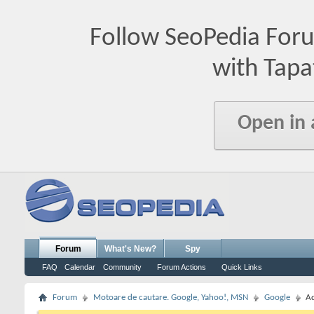
Follow SeoPedia For
with Tapa
Open in
Forum
What's New?
Spy
FAQ
Calendar
Community
Forum Actions
Quick Links
Forum
Motoare de cautare. Google, Yahoo!, MSN
Google
A