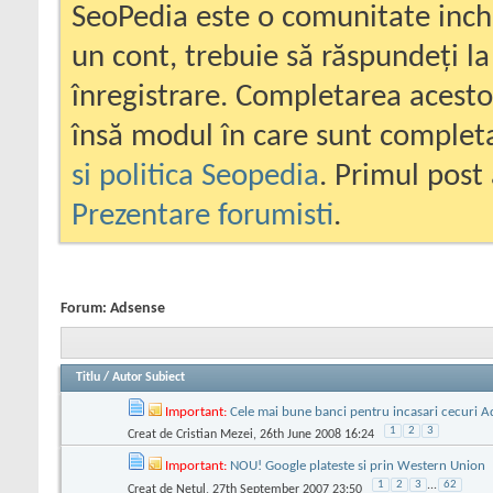
SeoPedia este o comunitate inc
un cont, trebuie să răspundeți la
înregistrare. Completarea acesto
însă modul în care sunt completa
si politica Seopedia
. Primul post 
Prezentare forumisti
.
Forum:
Adsense
Titlu
/
Autor Subiect
Important:
Cele mai bune banci pentru incasari cecuri 
1
2
3
Creat de
Cristian Mezei
, 26th June 2008 16:24
Important:
NOU! Google plateste si prin Western Union
1
2
3
...
62
Creat de
Netul
, 27th September 2007 23:50