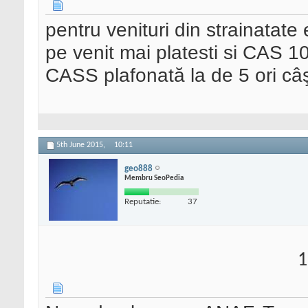
pentru venituri din strainatate
pe venit mai platesti si CAS 
CASS plafonată la de 5 ori câşt
5th June 2015,
10:11
geo888
Membru SeoPedia
Reputatie:
37
1