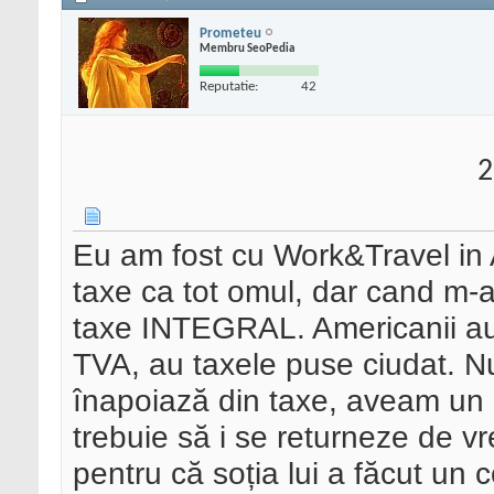
Prometeu
Membru SeoPedia
Reputatie:
42
2
Eu am fost cu Work&Travel in A
taxe ca tot omul, dar cand m-
taxe INTEGRAL. Americanii au 
TVA, au taxele puse ciudat. Nu
înapoiază din taxe, aveam un p
trebuie să i se returneze de vre
pentru că soția lui a făcut un co