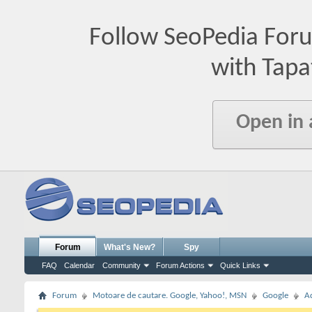
Follow SeoPedia For
with Tapa
Open in
Forum
What's New?
Spy
FAQ
Calendar
Community
Forum Actions
Quick Links
Forum
Motoare de cautare. Google, Yahoo!, MSN
Google
A