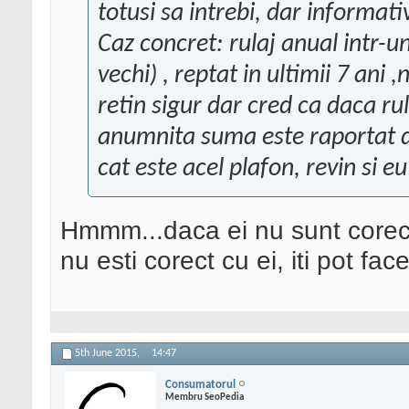
totusi sa intrebi, dar informati
Caz concret: rulaj anual intr-u
vechi) , reptat in ultimii 7 ani
retin sigur dar cred ca daca ru
anumnita suma este raportat de
cat este acel plafon, revin si
Hmmm...daca ei nu sunt corecti
nu esti corect cu ei, iti pot face
5th June 2015,
14:47
Consumatorul
Membru SeoPedia