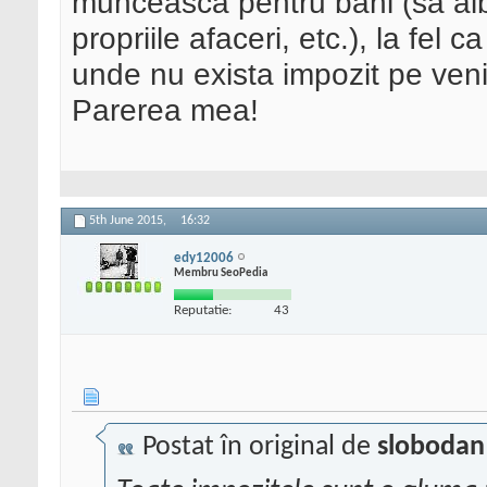
munceasca pentru bani (sa aib
propriile afaceri, etc.), la fel 
unde nu exista impozit pe veni
Parerea mea!
5th June 2015,
16:32
edy12006
Membru SeoPedia
Reputatie:
43
Postat în original de
slobodan