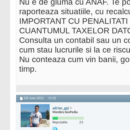
Nu e de gluma cu ANAF. Te pot
raporteaza situatiile, cu recal
IMPORTANT CU PENALITAT
CUANTUMUL TAXELOR DAT
Consulta un contabil sau un con
cum stau lucrurile si la ce risc
Nu conteaza cum vin banii, go
timp.
5th June 2015,
11:32
adrian_gpj
Membru SeoPedia
Reputatie:
23