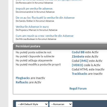
De florescualin în forumul Adsense
Impozit pe veniturile adsense.
De simionandrei în forumul Adsense
De ce au loc fluctuatii la veniturile din Adsense
De Sandu Stefan în forumul Adsense
Veniturile Adsense in euro
De Popescu Marian în forumul Adsense
Cum am reusit sa cresc veniturile din Adsense
De Mircea Budean în forumul Adsense
Permisiuni postare
Nu puteţi
posta subiecte noi.
Codul BB
este
Activ
Nu puteţi
răspunde la subiecte
Zâmbete
este
Activ
Nu puteţi
adăuga ataşamente
Codul
[IMG]
este
Activ
Nu puteţi
modifica posturile proprii
[VIDEO]
code is
Activ
Codul HTML este
Inactiv
Trackbacks
are
Inactiv
Pingbacks
are
Inactiv
Refbacks
are
Activ
Reguli Forum