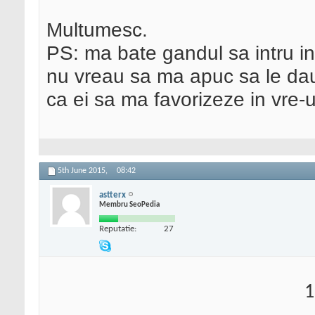
Multumesc.
PS: ma bate gandul sa intru in 
nu vreau sa ma apuc sa le dau
ca ei sa ma favorizeze in vre-u
5th June 2015,
08:42
astterx
Membru SeoPedia
Reputatie:
27
1