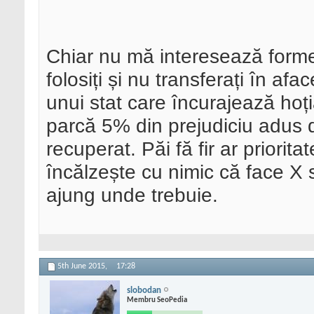
Chiar nu mă interesează formel
folosiți și nu transferați în afa
unui stat care încurajează hoț
parcă 5% din prejudiciu adus d
recuperat. Păi fă fir ar priorit
încălzește cu nimic că face X 
ajung unde trebuie.
5th June 2015,
17:28
slobodan
Membru SeoPedia