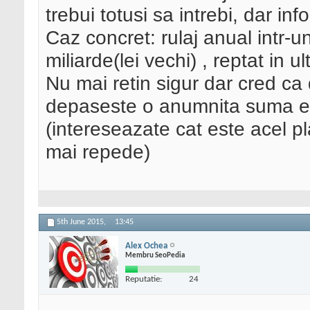
trebui totusi sa intrebi, dar inf
Caz concret: rulaj anual intr-
miliarde(lei vechi) , reptat in u
Nu mai retin sigur dar cred ca 
depaseste o anumnita suma est
(intereseazate cat este acel p
mai repede)
5th June 2015,
13:45
Alex Ochea
Membru SeoPedia
Reputatie:
24