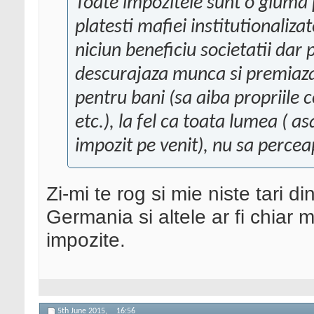
Toate impozitele sunt o gluma 
platesti mafiei institutionaliz
niciun beneficiu societatii dar
descurajaza munca si premiaza
pentru bani (sa aiba propriile c
etc.), la fel ca toata lumea ( as
impozit pe venit), nu sa perce
Zi-mi te rog si mie niste tari d
Germania si altele ar fi chiar 
impozite.
5th June 2015,
16:56