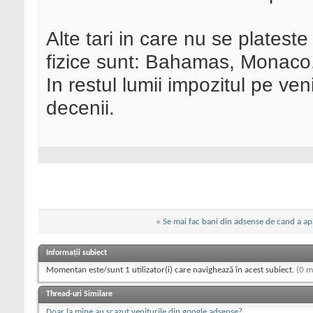
Alte tari in care nu se platest
fizice sunt: Bahamas, Monaco,
In restul lumii impozitul pe ve
decenii.
«
Se mai fac bani din adsense de cand a a
Informații subiect
Momentan este/sunt 1 utilizator(i) care navighează în acest subiect.
(0 m
Thread-uri Similare
Doar la mine au scazut veniturile din google adsense?