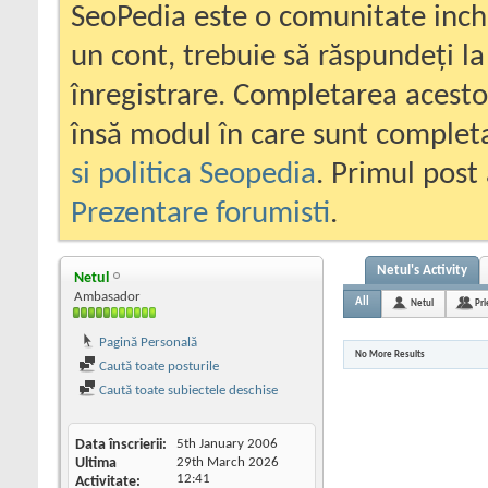
SeoPedia este o comunitate inc
un cont, trebuie să răspundeți la
înregistrare. Completarea acesto
însă modul în care sunt completa
si politica Seopedia
. Primul post 
Prezentare forumisti
.
Netul's Activity
Netul
Ambasador
All
Netul
Pri
Pagină Personală
No More Results
Caută toate posturile
Caută toate subiectele deschise
Data înscrierii
5th January 2006
Ultima
29th March 2026
12:41
Activitate