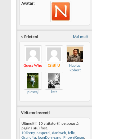
Avatar
5
Prieteni
Mai mult
Guess Who
Cristi U
Hapiuc
Robert
pleseaj
kelt
Vizitatori recenţi
Ultimul(ii) 10 vizitator(i) pe această
pagină a(u) fost:
10Teeny
,
casperel
,
daniweb
,
felix
,
Grand4u
,
IoanDorneanu
,
PhoeniXman
,