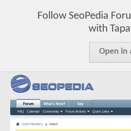
Follow SeoPedia For
with Tapa
Open in
Forum
What's New?
Spy
FAQ
Calendar
Community
Forum Actions
Quick Links
Listă Membru
Netul