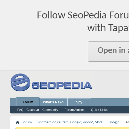
Follow SeoPedia For
with Tapa
Open in
Forum
What's New?
Spy
FAQ
Calendar
Community
Forum Actions
Quick Links
Forum
Motoare de cautare. Google, Yahoo!, MSN
Google
A