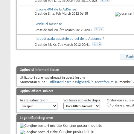
Creat de
Vali D
, 17th December 2011 01:28
Eroare 404 de la AdSense
Creat de
Zina
, 9th March 2012 08:38
Venituri Adsense
1
2
Creat de
raducu
, 8th March 2012 20:03
Iti poti spala pacatele cu cei de la Adsense ?
1
2
Creat de
MaXz
, 7th March 2012 20:41
Pagi
Opțiuni și informații forum
Utilizatori care navighează în acest forum
Momentan sunt
1 utilizatori care navighează în acest forum
. (0 membrii 
Opțiuni afișare subiect
Arată subiecte din...
Sortează subiecte după:
Ordonează subiect
ordine crescă
Legendă pictograme
Conține posturi necitite
Conține posturi citite