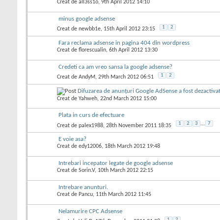
Creat de
all3ss1o
, 9th April 2012 14:10
minus google adsense
1
2
Creat de
newbb1e
, 15th April 2012 23:15
Fara reclama adsense in pagina 404 din wordpress
Creat de
florescualin
, 6th April 2012 13:30
Credeti ca am vreo sansa la google adsense?
1
2
Creat de
AndyM
, 29th March 2012 06:51
Difuzarea de anunțuri Google AdSense a fost dezactivat
Creat de
Yahweh
, 22nd March 2012 15:00
Plata in curs de efectuare
1
2
3
...
7
Creat de
palex1988
, 28th November 2011 18:35
E voie asa?
Creat de
edy12006
, 18th March 2012 19:48
Intrebari incepator legate de google adsense
Creat de
Sorin.V
, 10th March 2012 22:15
Intrebare anunturi.
Creat de
Pancu
, 11th March 2012 11:45
Nelamurire CPC Adsense
1
2