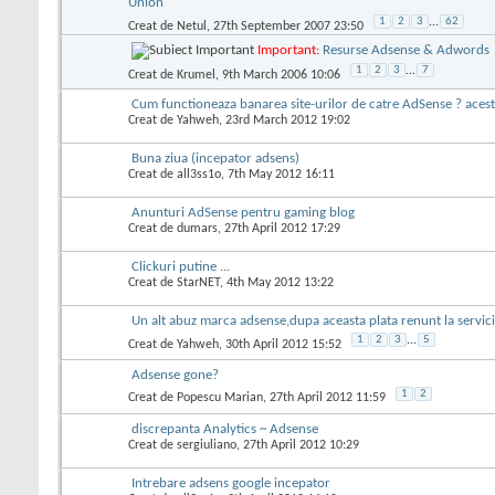
Union
1
2
3
...
62
Creat de
Netul
, 27th September 2007 23:50
Important:
Resurse Adsense & Adwords
1
2
3
...
7
Creat de
Krumel
, 9th March 2006 10:06
Cum functioneaza banarea site-urilor de catre AdSense ? acest
Creat de
Yahweh
, 23rd March 2012 19:02
Buna ziua (incepator adsens)
Creat de
all3ss1o
, 7th May 2012 16:11
Anunturi AdSense pentru gaming blog
Creat de
dumars
, 27th April 2012 17:29
Clickuri putine ...
Creat de
StarNET
, 4th May 2012 13:22
Un alt abuz marca adsense,dupa aceasta plata renunt la servici
1
2
3
...
5
Creat de
Yahweh
, 30th April 2012 15:52
Adsense gone?
1
2
Creat de
Popescu Marian
, 27th April 2012 11:59
discrepanta Analytics ~ Adsense
Creat de
sergiuliano
, 27th April 2012 10:29
Intrebare adsens google incepator