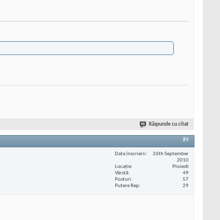
Răspunde cu citat
#9
Data înscrierii
26th September
2010
Locaţie
Ploiesti
Vârstă
49
Posturi
57
Putere Rep
29