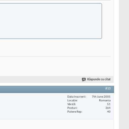
Răspunde cu citat
#10
Data înscrierii
7th June 2005
Locaţie
Romania
Vârstă
51
Posturi
364
Putere Rep
40