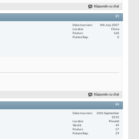
Răspunde cu citat
#3
Data înscrierii
4th July 2007
Locaţie
China
Posturi
160
Putere Rep
0
Răspunde cu citat
#4
Data înscrierii
26th September
2010
Locaţie
Ploiesti
Vârstă
49
Posturi
57
Putere Rep
29