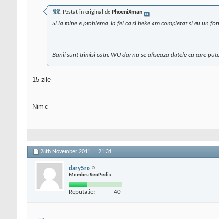
Postat în original de
PhoeniXman
Si la mine e problema, la fel ca si beke am completat si eu un fo
Banii sunt trimisi catre WU dar nu se afiseaza datele cu care pute
15 zile
Nimic
28th November 2011,
21:34
dary5ro
Membru SeoPedia
Reputatie:
40