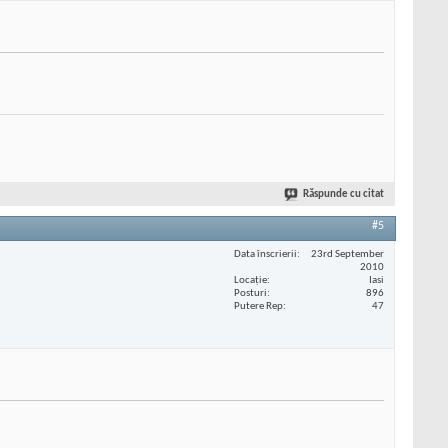
Răspunde cu citat
#5
Data înscrierii
23rd September
2010
Locaţie
Iasi
Posturi
896
Putere Rep
47