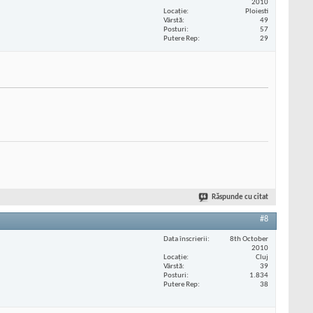
2010
Locaţie
Ploiesti
Vârstă
49
Posturi
57
Putere Rep
29
Răspunde cu citat
#8
Data înscrierii
8th October
2010
Locaţie
Cluj
Vârstă
39
Posturi
1.834
Putere Rep
38