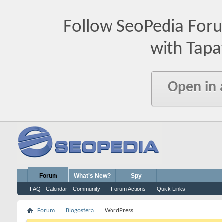
Follow SeoPedia For
with Tapa
Open in
Forum
What's New?
Spy
FAQ
Calendar
Community
Forum Actions
Quick Links
Forum
Blogosfera
WordPress