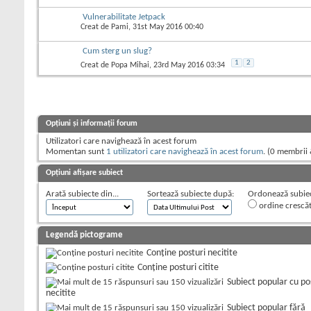
Vulnerabilitate Jetpack
Creat de
Pami
, 31st May 2016 00:40
Cum sterg un slug?
1
2
Creat de
Popa Mihai
, 23rd May 2016 03:34
Opțiuni și informații forum
Utilizatori care navighează în acest forum
Momentan sunt
1 utilizatori care navighează în acest forum
. (0 membrii 
Opțiuni afișare subiect
Arată subiecte din...
Sortează subiecte după:
Ordonează subiect
ordine crescă
Legendă pictograme
Conține posturi necitite
Conține posturi citite
Subiect popular cu po
necitite
Subiect popular fără