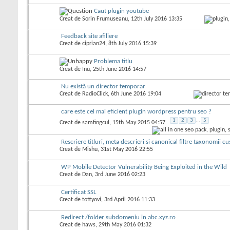
Caut plugin youtube
Creat de
Sorin Frumuseanu
, 12th July 2016 13:35
Feedback site afiliere
Creat de
ciprian24
, 8th July 2016 15:39
Problema titlu
Creat de
Inu
, 25th June 2016 14:57
Nu există un director temporar
Creat de
RadioClick
, 6th June 2016 19:04
care este cel mai eficient plugin wordpress pentru seo ?
1
2
3
...
5
Creat de
samfingcul
, 15th May 2015 04:57
Rescriere titluri, meta descrieri si canonical filtre taxonomii c
Creat de
Mishu
, 31st May 2016 22:55
WP Mobile Detector Vulnerability Being Exploited in the Wild
Creat de
Dan
, 3rd June 2016 02:23
Certificat SSL
Creat de
tottyovi
, 3rd April 2016 11:33
Redirect /folder subdomeniu in abc.xyz.ro
Creat de
haws
, 29th May 2016 01:32