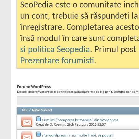
SeoPedia este o comunitate inc
un cont, trebuie să răspundeți la
înregistrare. Completarea acesto
însă modul în care sunt completa
si politica Seopedia
. Primul post 
Prezentare forumisti
.
Forum:
WordPress
Discutii despre WordPress si ce tine de aceasta platforma de blogging. Sectiune non come
Titlu
/
Autor Subiect
Cum imi "recuperez butoanele" din Wordpress
Creat de
O. Cosmin
, 26th February 2016 22:57
site wordpress in mai multe limbi, se poate?