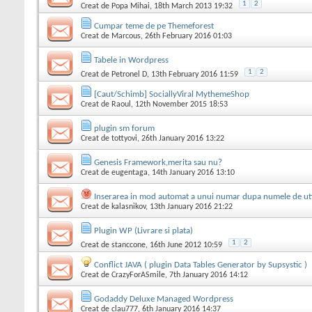
1
2
Creat de
Popa Mihai
, 18th March 2013 19:32
Cumpar teme de pe Themeforest
Creat de
Marcous
, 26th February 2016 01:03
Tabele in Wordpress
1
2
Creat de
Petronel D
, 13th February 2016 11:59
[Caut/Schimb] SociallyViral MythemeShop
Creat de
Raoul
, 12th November 2015 18:53
plugin sm forum
Creat de
tottyovi
, 26th January 2016 13:22
Genesis Framework,merita sau nu?
Creat de
eugentaga
, 14th January 2016 13:10
Inserarea in mod automat a unui numar dupa numele de uti
Creat de
kalasnikov
, 13th January 2016 21:22
Plugin WP (Livrare si plata)
1
2
Creat de
stanccone
, 16th June 2012 10:59
Conflict JAVA ( plugin Data Tables Generator by Supsystic )
Creat de
CrazyForASmile
, 7th January 2016 14:12
Godaddy Deluxe Managed Wordpress
Creat de
clau777
, 6th January 2016 14:37