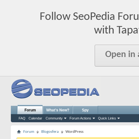
Follow SeoPedia For
with Tapa
Open in
Forum
What's New?
Spy
FAQ
Calendar
Community
Forum Actions
Quick Links
Forum
Blogosfera
WordPress