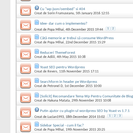
Cu "wp-json/oembed" si 404
Creat de
Sorin Frumuseanu
, 5th January 2016 12:55
Idee- dar cum o implementez?
1
2
Creat de
Popa Mihai
, 4th December 2015 19:44
Câtă memorie ar trebui să consume WordPress
Creat de
Popa Mihai
, 22nd December 2015 15:29
Reduceri ThemeForest
Creat de
Adiiii
, 4th May 2015 10:38
Yoast SEO pentru Wordpress
Creat de
Revers
, 11th November 2015 17:11
Searchform in header pe Wordpress
Creat de
Petronel D
, 1st December 2015 10:00
[Solicit] Recomandare Tema Wp Pentru Comunitate de Blog
Creat de
Hakuna Matata
, 29th November 2015 10:08
Putin ajutor cu plugin-ul wordpress SEO by Yoast vs 1.7.1
1
2
3
Creat de
Lucian1993
, 18th December 2014 15:02
Sidebar Special - cum il fac?
Creat de
Popa Mihai
, 19th November 2015 20:25