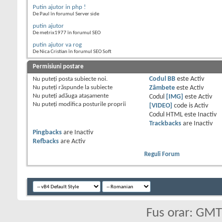
Putin ajutor in php !
De Paul în forumul Server side
putin ajutor
De metrix1977 în forumul SEO
putin ajutor va rog
De Nica Cristian în forumul SEO Soft
Permisiuni postare
Nu puteţi
posta subiecte noi.
Codul BB
este
Activ
Nu puteţi
răspunde la subiecte
Zâmbete
este
Activ
Nu puteţi
adăuga ataşamente
Codul
[IMG]
este
Activ
Nu puteţi
modifica posturile proprii
[VIDEO]
code is
Activ
Codul HTML este
Inactiv
Trackbacks
are
Inactiv
Pingbacks
are
Inactiv
Refbacks
are
Activ
Reguli Forum
Fus orar: GM