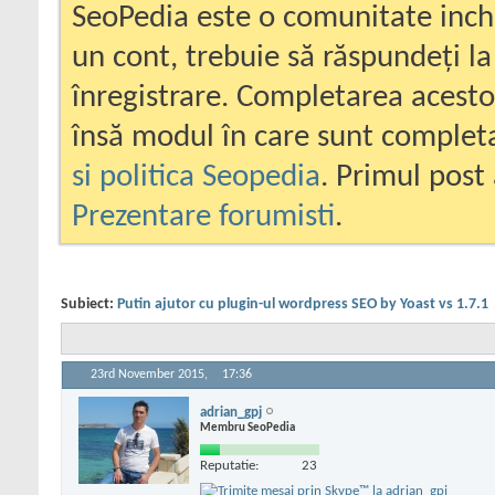
SeoPedia este o comunitate inc
un cont, trebuie să răspundeți la
înregistrare. Completarea acesto
însă modul în care sunt completa
si politica Seopedia
. Primul post 
Prezentare forumisti
.
Subiect:
Putin ajutor cu plugin-ul wordpress SEO by Yoast vs 1.7.1
23rd November 2015,
17:36
adrian_gpj
Membru SeoPedia
Reputatie:
23