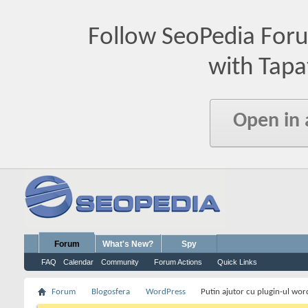
Follow SeoPedia For
with Tapa
Open in
Forum
What's New?
Spy
FAQ
Calendar
Community
Forum Actions
Quick Links
Forum
Blogosfera
WordPress
Putin ajutor cu plugin-ul wor