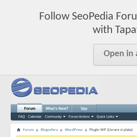
Follow SeoPedia For
with Tapa
Open in
Forum
What's New?
Spy
FAQ
Calendar
Community
Forum Actions
Quick Links
Forum
Blogosfera
WordPress
Plugin WP (Livrare si plata)