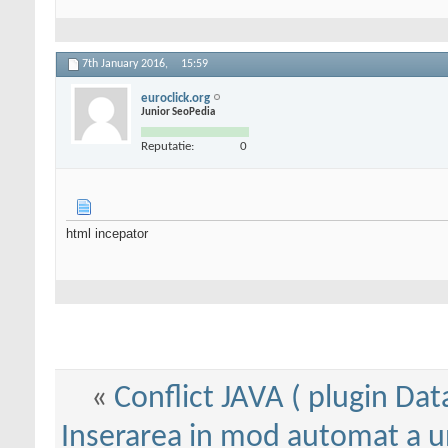
7th January 2016,
15:59
euroclick.org
Junior SeoPedia
Reputatie:
0
html incepator
«
Conflict JAVA ( plugin Dat
Inserarea in mod automat a u