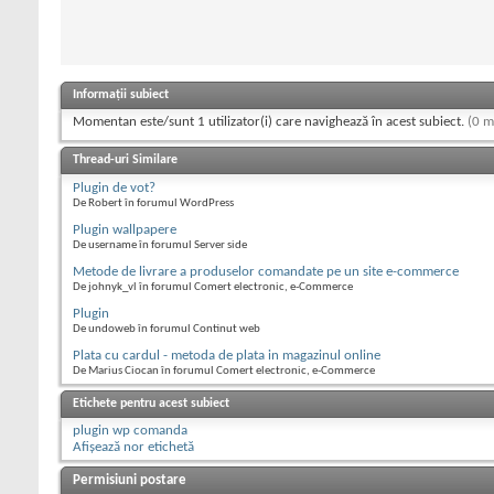
Informații subiect
Momentan este/sunt 1 utilizator(i) care navighează în acest subiect.
(0 m
Thread-uri Similare
Plugin de vot?
De Robert în forumul WordPress
Plugin wallpapere
De username în forumul Server side
Metode de livrare a produselor comandate pe un site e-commerce
De johnyk_vl în forumul Comert electronic, e-Commerce
Plugin
De undoweb în forumul Continut web
Plata cu cardul - metoda de plata in magazinul online
De Marius Ciocan în forumul Comert electronic, e-Commerce
Etichete pentru acest subiect
plugin wp comanda
Afișează nor etichetă
Permisiuni postare