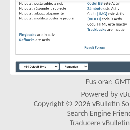
Nu puteţi
posta subiecte noi.
Codul BB
este
Activ
Nu puteţi
răspunde la subiecte
Zâmbete
este
Activ
Nu puteţi
adăuga ataşamente
Codul
[IMG]
este
Activ
Nu puteţi
modifica posturile proprii
[VIDEO]
code is
Activ
Codul HTML este
Inactiv
Trackbacks
are
Inactiv
Pingbacks
are
Inactiv
Refbacks
are
Activ
Reguli Forum
Fus orar: GM
Powered by vBu
Copyright © 2026 vBulletin Solu
Search Engine Frien
Traducere vBullet