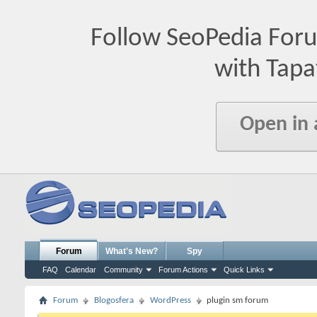
Follow SeoPedia For
with Tapa
Open in
Forum
What's New?
Spy
FAQ
Calendar
Community
Forum Actions
Quick Links
Forum
Blogosfera
WordPress
plugin sm forum