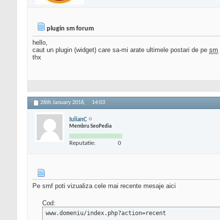
plugin sm forum
hello,
caut un plugin (widget) care sa-mi arate ultimele postari de pe
sm
thx
26th January 2016,
14:03
IulianC
Membru SeoPedia
Reputatie:
0
Pe smf poti vizualiza cele mai recente mesaje aici
Cod:
www.domeniu/index.php?action=recent