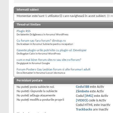
Informații subiect
Momentan este/sunt 1 utilizator(i) care navighează în acest subiect.
(0 m
Thread-uri Similare
Plugin RSS
De Valentin Drăgănescu în forumul WordPress
Cu forum sau fara forum? dinstup.ro
De Aradean în forumul Subiecte pentru incepatori
Gaseste plugin-urile potrivite cu plugin-ul: Developer
De Bogdan Calin în forumul WordPress
cum e mai bine: forum.site.ro sau site.ro/forum?
De gigipok în forumul Google
Forum Posters Gay Lesbian forum si alte forumuri adult
De w3bmaster în forumul Locuri de munca
Permisiuni postare
Nu puteţi
posta subiecte noi.
Codul BB
este
Activ
Nu puteţi
răspunde la subiecte
Zâmbete
este
Activ
Nu puteţi
adăuga ataşamente
Codul
[IMG]
este
Activ
Nu puteţi
modifica posturile proprii
[VIDEO]
code is
Activ
Codul HTML este
Inactiv
Trackbacks
are
Inactiv