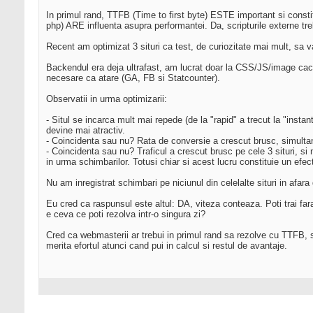
In primul rand, TTFB (Time to first byte) ESTE important si constit
php) ARE influenta asupra performantei. Da, scripturile externe tre
Recent am optimizat 3 situri ca test, de curiozitate mai mult, sa 
Backendul era deja ultrafast, am lucrat doar la CSS/JS/image cac
necesare ca atare (GA, FB si Statcounter).
Observatii in urma optimizarii:
- Situl se incarca mult mai repede (de la "rapid" a trecut la "instan
devine mai atractiv.
- Coincidenta sau nu? Rata de conversie a crescut brusc, simultan
- Coincidenta sau nu? Traficul a crescut brusc pe cele 3 situri, s
in urma schimbarilor. Totusi chiar si acest lucru constituie un efec
Nu am inregistrat schimbari pe niciunul din celelalte situri in afara
Eu cred ca raspunsul este altul: DA, viteza conteaza. Poti trai fara
e ceva ce poti rezolva intr-o singura zi?
Cred ca webmasterii ar trebui in primul rand sa rezolve cu TTFB, s
merita efortul atunci cand pui in calcul si restul de avantaje.