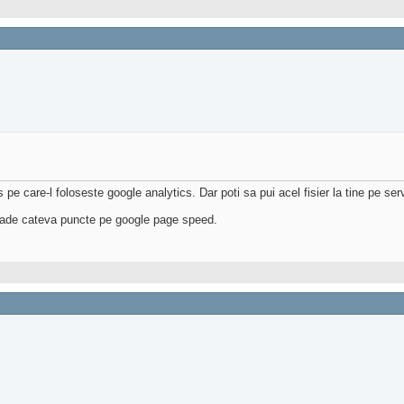
s pe care-l foloseste google analytics. Dar poti sa pui acel fisier la tine pe ser
scade cateva puncte pe google page speed.