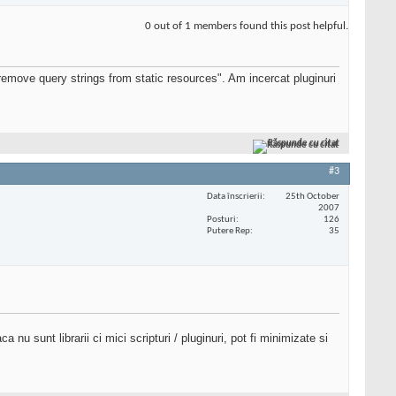
0 out of 1 members found this post helpful.
remove query strings from static resources". Am incercat pluginuri
Răspunde cu citat
#3
Data înscrierii
25th October
2007
Posturi
126
Putere Rep
35
nu sunt librarii ci mici scripturi / pluginuri, pot fi minimizate si