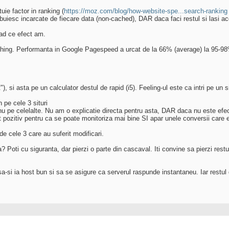
uie factor in ranking (
https://moz.com/blog/how-website-spe...search-ranking
buiesc incarcate de fiecare data (non-cached), DAR daca faci restul si lasi ace
vad ce efect am.
hing. Performanta in Google Pagespeed a urcat de la 66% (average) la 95-98% 
t"), si asta pe un calculator destul de rapid (i5). Feeling-ul este ca intri pe un
 pe cele 3 situri
i nu pe celelalte. Nu am o explicatie directa pentru asta, DAR daca nu este efe
t pozitiv pentru ca se poate monitoriza mai bine SI apar unele conversii care er
 de cele 3 care au suferit modificari.
? Poti cu siguranta, dar pierzi o parte din cascaval. Iti convine sa pierzi rest
a-si ia host bun si sa se asigure ca serverul raspunde instantaneu. Iar restul 