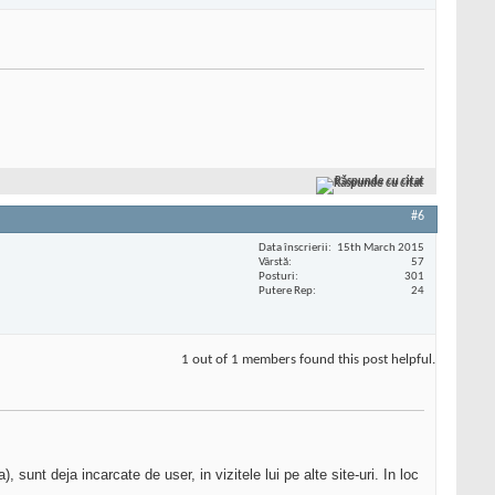
Răspunde cu citat
#6
Data înscrierii
15th March 2015
Vârstă
57
Posturi
301
Putere Rep
24
1 out of 1 members found this post helpful.
 sunt deja incarcate de user, in vizitele lui pe alte site-uri. In loc