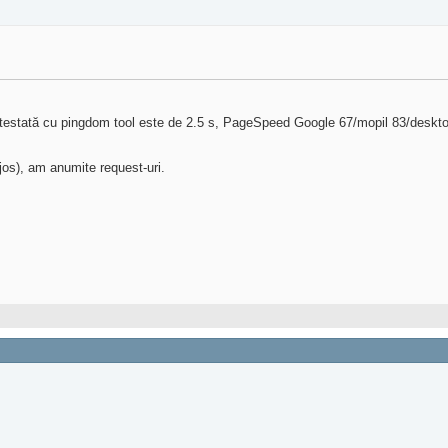
e testată cu pingdom tool este de 2.5 s, PageSpeed Google 67/mopil 83/deskt
os), am anumite request-uri.