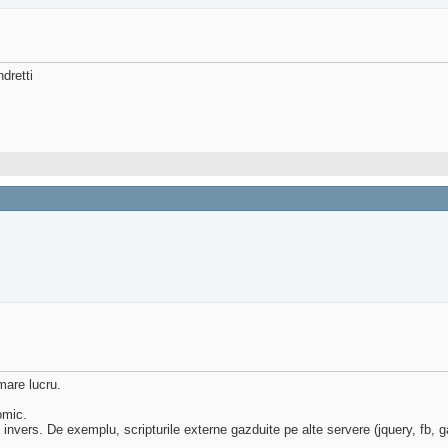
ndretti
mare lucru.
omic.
invers. De exemplu, scripturile externe gazduite pe alte servere (jquery, fb, ga),