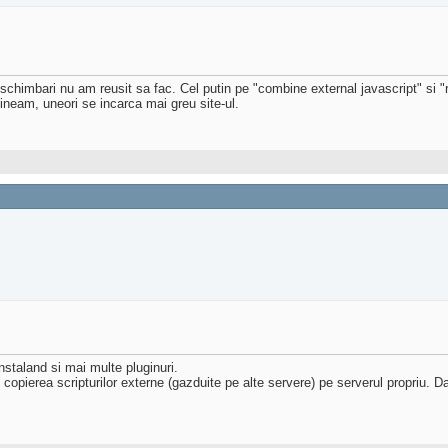
schimbari nu am reusit sa fac. Cel putin pe "combine external javascript" si "
tineam, uneori se incarca mai greu site-ul.
nstaland si mai multe pluginuri.
pierea scripturilor externe (gazduite pe alte servere) pe serverul propriu. Daca 