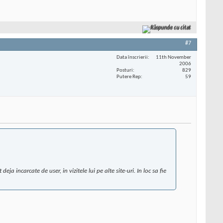
Răspunde cu citat
#7
Data înscrierii
11th November
2006
Posturi
829
Putere Rep
59
ja incarcate de user, in vizitele lui pe alte site-uri. In loc sa fie