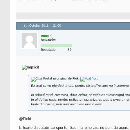
8th October 2016,
21:00
emm
Ambasador
Reputatie:
59
Postat în original de
Floki
Eu cred ca va pierdeti timpul pentru niste cifre care nu inseamna
In primul rand, cresterea, daca exista, se vede cu microscopul at
In al doilea rand, pentru utilizator, optimizarea poate avea un efect
luate din cache, mai sunt incarcate inca o data.
@Floki
E foarte discutabil ce spui tu. Sau mai bine zis, nu sunt de acord,