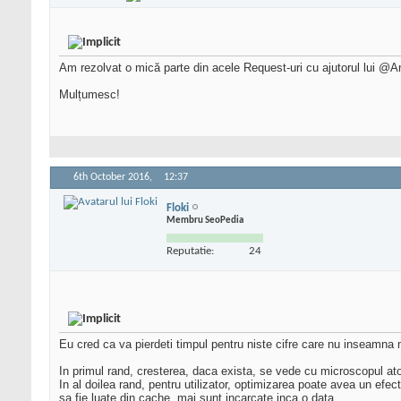
Am rezolvat o mică parte din acele Request-uri cu ajutorul lui @A
Mulțumesc!
6th October 2016,
12:37
Floki
Membru SeoPedia
Reputatie:
24
Eu cred ca va pierdeti timpul pentru niste cifre care nu inseamna 
In primul rand, cresterea, daca exista, se vede cu microscopul at
In al doilea rand, pentru utilizator, optimizarea poate avea un efect 
sa fie luate din cache, mai sunt incarcate inca o data.