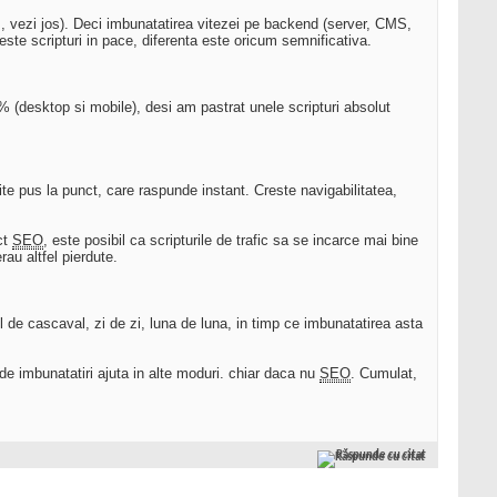
, vezi jos). Deci imbunatatirea vitezei pe backend (server, CMS,
ste scripturi in pace, diferenta este oricum semnificativa.
(desktop si mobile), desi am pastrat unele scripturi absolut
 site pus la punct, care raspunde instant. Creste navigabilitatea,
ct
SEO
, este posibil ca scripturile de trafic sa se incarce mai bine
au altfel pierdute.
ul de cascaval, zi de zi, luna de luna, in timp ce imbunatatirea asta
de imbunatatiri ajuta in alte moduri. chiar daca nu
SEO
. Cumulat,
Răspunde cu citat