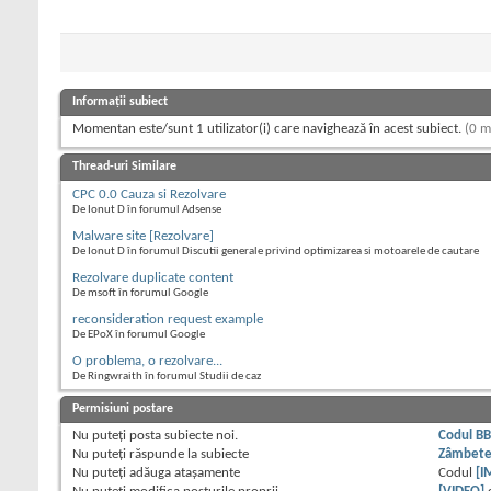
Informații subiect
Momentan este/sunt 1 utilizator(i) care navighează în acest subiect.
(0 m
Thread-uri Similare
CPC 0.0 Cauza si Rezolvare
De Ionut D în forumul Adsense
Malware site [Rezolvare]
De Ionut D în forumul Discutii generale privind optimizarea si motoarele de cautare
Rezolvare duplicate content
De msoft în forumul Google
reconsideration request example
De EPoX în forumul Google
O problema, o rezolvare...
De Ringwraith în forumul Studii de caz
Permisiuni postare
Nu puteţi
posta subiecte noi.
Codul B
Nu puteţi
răspunde la subiecte
Zâmbet
Nu puteţi
adăuga ataşamente
Codul
[I