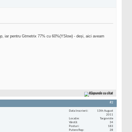
op, iar pentru Gtmetrix 77% cu 60%(YSlow) - deși, aici aveam
Răspunde cu citat
#2
Data înscrierii
13th August
2011
Locaţie
Targoviste
Vârstă
34
Posturi
183
Putere Rep
28