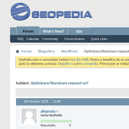
Forum
What's New?
Spy
FAQ
Calendar
Community
Forum Actions
Quick Links
Forum
Blogosfera
WordPress
Optimizare/Rezolvare request
SeoPedia este o comunitate inchisă
incă din 2008
. Pentru a beneficia de un c
ajută la obținerea acestuia.
Regulile si politica Seopedia
. Primul post ar trebu
Subiect:
Optimizare/Rezolvare request-uri!
5th October 2016,
11:08
alinpreda
Junior SeoPedia
Reputatie:
0