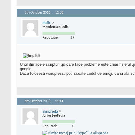
5th October 2016,
12:36
dufix
Membru SeoPedia
Reputatie:
19
Unul din acele scripturi .js care face probleme este chiar fisierul .j
google.
Daca folosesti wordpress, poti scoate codul de emoji, ca si ala 
6th October 2016,
11:41
alinpreda
Junior SeoPedia
Reputatie:
0