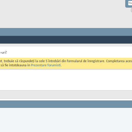
-uri!
ont, trebuie să răspundeți la cele 5 întrebări din formularul de înregistrare. Completarea a
i să fie intotdeauna in
Prezentare forumisti
.