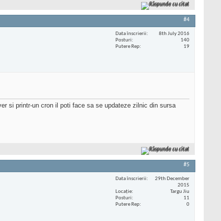
Răspunde cu citat
#4
Data înscrierii
8th July 2016
Posturi
140
Putere Rep
19
ver si printr-un cron il poti face sa se updateze zilnic din sursa
Răspunde cu citat
#5
Data înscrierii
29th December
2015
Locaţie
Targu Jiu
Posturi
11
Putere Rep
0