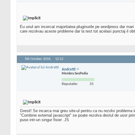
Eu unul am incercat majoritatea pluginurile pe wordpress dar mari 
care rezolvau aceste probleme dar la test tot acelasi punctaj il ob
5th October 2016,
12:12
Andretti
Membru SeoPedia
Reputatie:
35
Gresit! Se incarca mai greu site-ul pentru ca nu rezolvi problema i
"Combine external javascript" se poate rezolva destul de usor prin co
puse intr-un singur fisier .JS