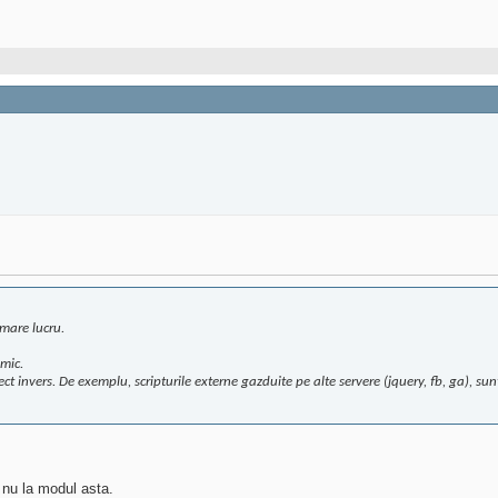
 mare lucru.
omic.
 invers. De exemplu, scripturile externe gazduite pe alte servere (jquery, fb, ga), sunt de
 nu la modul asta.