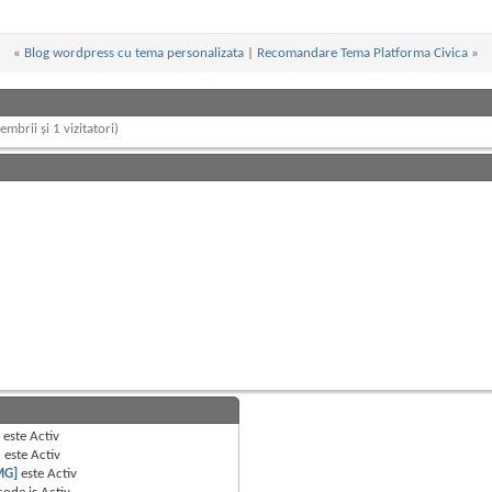
«
Blog wordpress cu tema personalizata
|
Recomandare Tema Platforma Civica
»
embrii și 1 vizitatori)
B
este
Activ
e
este
Activ
MG]
este
Activ