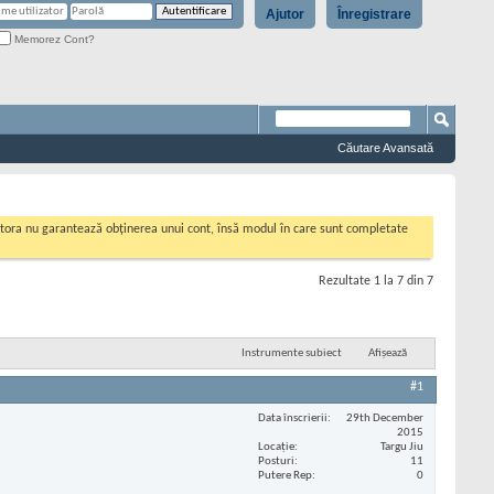
Ajutor
Înregistrare
Memorez Cont?
Căutare Avansată
cestora nu garantează obținerea unui cont, însă modul în care sunt completate
Rezultate 1 la 7 din 7
Instrumente subiect
Afișează
#1
Data înscrierii
29th December
2015
Locaţie
Targu Jiu
Posturi
11
Putere Rep
0