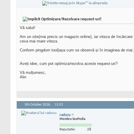
Optimizare/Rezolvare request-uri!
Vă salut!
Am un site(mai precis un magazin online), iar viteza de încărcar
ceva mai mare viteza.
Conform pingdom tool(așa cum se observă și în imaginea de mai j
Aveți idee, cum pot optimiza/rezolva aceste request-uri?
Vă mulțumesc,
Alin
5th October 2016,
11:53
raducu
Membru SeoPedia
Reputatie:
28