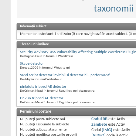
taxonomii 
Informații subiect
Momentan este/sunt 1 utilizator(i) care navighează în acest subiect.
(0 m
Thread-uri Similare
Security Advisory: XSS Vulnerability Affecting Multiple WordPress Plugi
De Bogdan Calin în forumul WordPress
Skype detector
De edy12006 în forumul Website-uri
Vand script detector invizibil si detector hi5 performant!
De Adry în forumul Website-uri
pinkdots tripped AE detector
De Cristian Mezei în forumul Regulile si politica noastra
Dr Zun tripped AE detector
De Cristian Mezei în forumul Regulile si politica noastra
Permisiuni postare
Nu puteţi
posta subiecte noi.
Codul BB
este
Activ
Nu puteţi
răspunde la subiecte
Zâmbete
este
Activ
Nu puteţi
adăuga ataşamente
Codul
[IMG]
este
Activ
Nu puteţi
modifica posturile proprii
[VIDEO]
code is
Activ