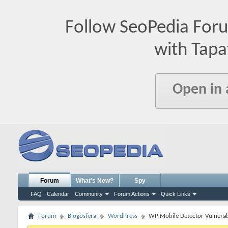
Follow SeoPedia For
with Tapa
Open in
Forum
What's New?
Spy
FAQ
Calendar
Community
Forum Actions
Quick Links
Forum
Blogosfera
WordPress
WP Mobile Detector Vulnerabi