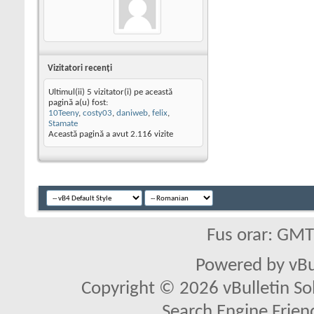
Vizitatori recenţi
Ultimul(ii) 5 vizitator(i) pe această
pagină a(u) fost:
10Teeny
,
costy03
,
daniweb
,
felix
,
Stamate
Această pagină a avut
2.116
vizite
Fus orar: GM
Powered by vBu
Copyright © 2026 vBulletin Solu
Search Engine Frien