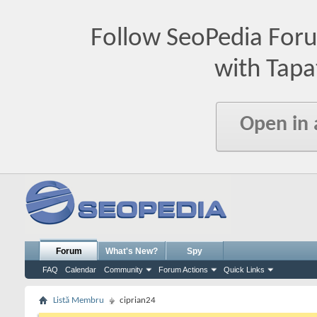
Follow SeoPedia For
with Tapa
Open in
Forum
What's New?
Spy
FAQ
Calendar
Community
Forum Actions
Quick Links
Listă Membru
ciprian24