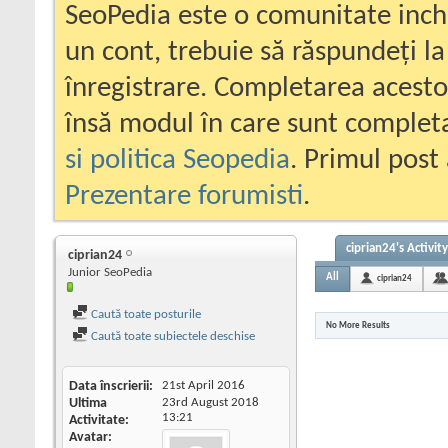
SeoPedia este o comunitate inc
un cont, trebuie să răspundeți la
înregistrare. Completarea acesto
însă modul în care sunt completa
si politica Seopedia
. Primul post 
Prezentare forumisti
.
ciprian24's Activity
ciprian24
Junior SeoPedia
All
ciprian24
Caută toate posturile
No More Results
Caută toate subiectele deschise
Data înscrierii
21st April 2016
Ultima
23rd August 2018
13:21
Activitate
Avatar