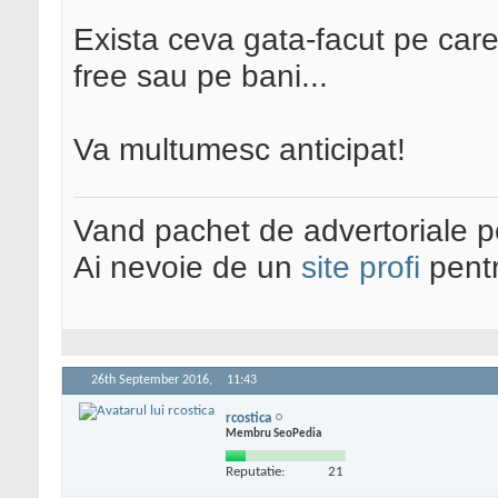
Exista ceva gata-facut pe care
free sau pe bani...
Va multumesc anticipat!
Vand pachet de advertoriale pe
Ai nevoie de un
site profi
pentr
26th September 2016,
11:43
rcostica
Membru SeoPedia
Reputatie:
21