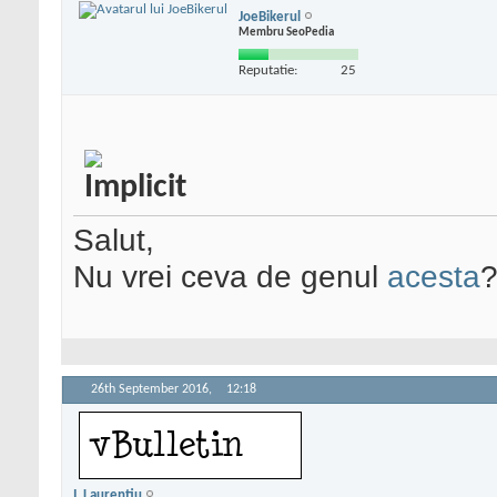
JoeBikerul
Membru SeoPedia
Reputatie:
25
Salut,
Nu vrei ceva de genul
acesta
26th September 2016,
12:18
I. Laurentiu