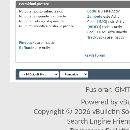
Permisiuni postare
Nu puteţi
posta subiecte noi.
Codul BB
este
Activ
Nu puteţi
răspunde la subiecte
Zâmbete
este
Activ
Nu puteţi
adăuga ataşamente
Codul
[IMG]
este
Activ
Nu puteţi
modifica posturile proprii
[VIDEO]
code is
Activ
Codul HTML este
Inactiv
Trackbacks
are
Inactiv
Pingbacks
are
Inactiv
Refbacks
are
Activ
Reguli Forum
Fus orar: GM
Powered by vBu
Copyright © 2026 vBulletin Solu
Search Engine Frien