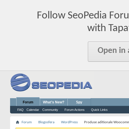
Follow SeoPedia For
with Tapa
Open in
Forum
What's New?
Spy
FAQ
Calendar
Community
Forum Actions
Quick Links
Forum
Blogosfera
WordPress
Produse aditionale Woocom