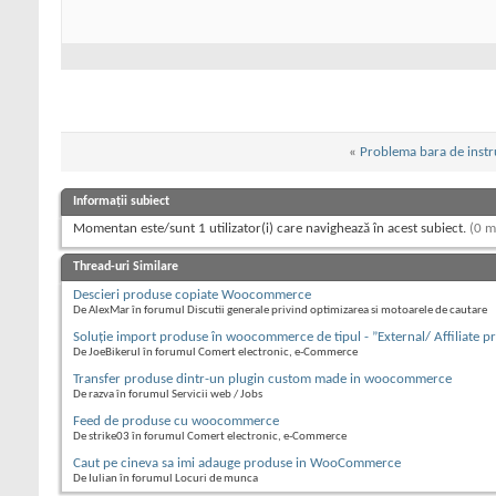
«
Problema bara de inst
Informații subiect
Momentan este/sunt 1 utilizator(i) care navighează în acest subiect.
(0 m
Thread-uri Similare
Descieri produse copiate Woocommerce
De AlexMar în forumul Discutii generale privind optimizarea si motoarele de cautare
Soluție import produse în woocommerce de tipul - ”External/ Affiliate p
De JoeBikerul în forumul Comert electronic, e-Commerce
Transfer produse dintr-un plugin custom made in woocommerce
De razva în forumul Servicii web / Jobs
Feed de produse cu woocommerce
De strike03 în forumul Comert electronic, e-Commerce
Caut pe cineva sa imi adauge produse in WooCommerce
De Iulian în forumul Locuri de munca