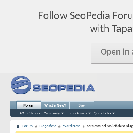
Follow SeoPedia For
with Tapa
Open in
Forum
What's New?
Spy
FAQ
Calendar
Community
Forum Actions
Quick Links
Forum
Blogosfera
WordPress
care este cel mai eficient pl