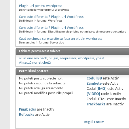
Plugin-uri pentru wordpress
De AntonioTony în forumul WordPress
Care este diferenta ? Plugin-uri WordPress
De fixbrain în forumul WordPress
Care este diferenta ? Plugin-uri WordPress
De fixbrain în forumul Discutii generale privind optimizarea si motoarele de cautare
Caut pe cineva care sa stie sa faca un plugin wordpress
De mamulea în forumul Server side
Etichete pentru acest subiect
all in one seo pack
,
plugin
,
seopressor
,
wordpress
,
yoast
Afișează nor etichetă
Permisiuni postare
Nu puteţi
posta subiecte noi.
Codul BB
este
Activ
Nu puteţi
răspunde la subiecte
Zâmbete
este
Activ
Nu puteţi
adăuga ataşamente
Codul
[IMG]
este
Activ
Nu puteţi
modifica posturile proprii
[VIDEO]
code is
Activ
Codul HTML este
Inactiv
Trackbacks
are
Inactiv
Pingbacks
are
Inactiv
Refbacks
are
Activ
Reguli Forum