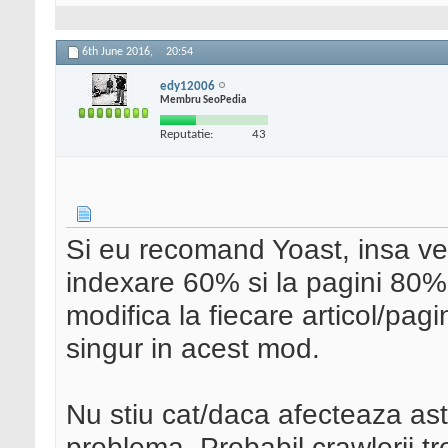
6th June 2016,
20:54
edy12006
Membru SeoPedia
Reputatie:
43
Si eu recomand Yoast, insa vezi
indexare 60% si la pagini 80%
modifica la fiecare articol/pag
singur in acest mod.
Nu stiu cat/daca afecteaza asta
problema. Probabil crawlerii tre