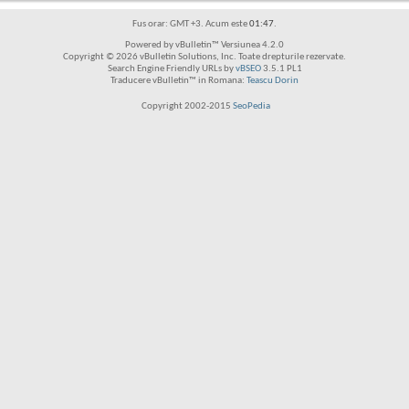
Fus orar: GMT +3. Acum este
01:47
.
Powered by vBulletin™ Versiunea 4.2.0
Copyright © 2026 vBulletin Solutions, Inc. Toate drepturile rezervate.
Search Engine Friendly URLs by
vBSEO
3.5.1 PL1
Traducere vBulletin™ in Romana:
Teascu Dorin
Copyright 2002-2015
SeoPedia