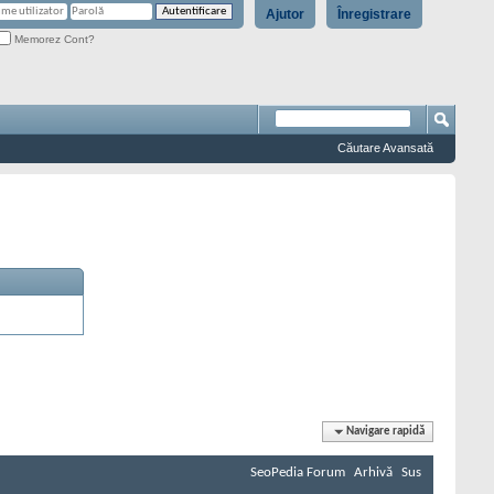
Ajutor
Înregistrare
Memorez Cont?
Căutare Avansată
Navigare rapidă
SeoPedia Forum
Arhivă
Sus