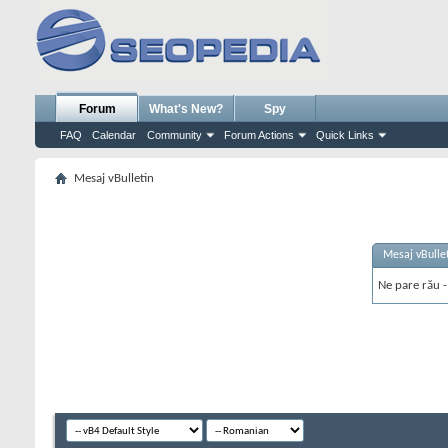
Forum
What's New?
Spy
FAQ
Calendar
Community
Forum Actions
Quick Links
Mesaj vBulletin
Mesaj vBulle
Ne pare rău - 