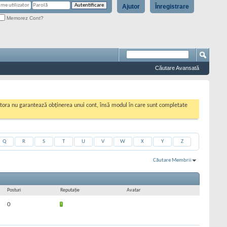
Ajutor
Înregistrare
Memorez Cont?
Căutare Avansată
cestora nu garantează obținerea unui cont, însă modul în care sunt completate
Q
R
S
T
U
V
W
X
Y
Z
Căutare Membrii
Rezultate 31 la 60 din 198
Căutarea a durat
0,01
secunde.
Posturi
Reputaţie
Avatar
0