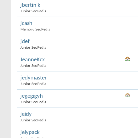
jbertinik
Junior SeoPedia
jcash
Membru SeoPedia
jdef
Junior SeoPedia
JeanneKcx
Junior SeoPedia
jedymaster
Junior SeoPedia
jegegigyh
Junior SeoPedia
jeidy
Junior SeoPedia
jelypack