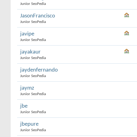
Junior SeoPedia
JasonFrancisco
Junior SeoPedia
javipe
Junior SeoPedia
jayakaur
Junior SeoPedia
jaydenfernando
Junior SeoPedia
jaymz
Junior SeoPedia
jbe
Junior SeoPedia
jbepure
Junior SeoPedia