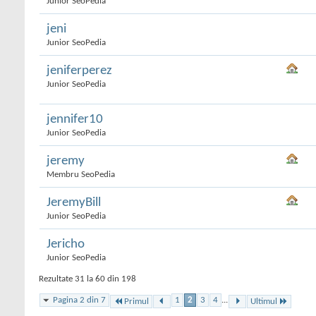
Junior SeoPedia
jeni
Junior SeoPedia
jeniferperez
Junior SeoPedia
jennifer10
Junior SeoPedia
jeremy
Membru SeoPedia
JeremyBill
Junior SeoPedia
Jericho
Junior SeoPedia
Rezultate 31 la 60 din 198
Pagina 2 din 7
1
2
3
4
...
Primul
Ultimul