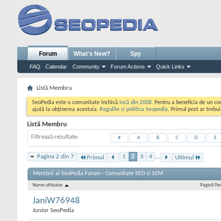
Forum
What's New?
Spy
FAQ
Calendar
Community
Forum Actions
Quick Links
Listă Membru
SeoPedia este o comunitate inchisă
incă din 2008
. Pentru a beneficia de un c
ajută la obținerea acestuia.
Regulile si politica Seopedia
. Primul post ar trebu
Listă Membru
Filtrează rezultate
#
A
B
C
D
E
Pagina 2 din 7
1
2
3
4
...
Primul
Ultimul
Membrii ai SeoPedia Forum - Comunitate SEO si SEM
Nume utilizator
Pagină Pe
JaniW76948
Junior SeoPedia