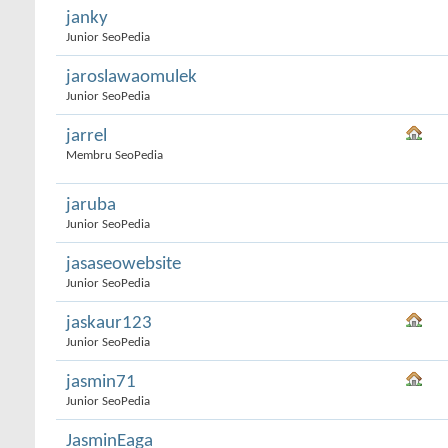
janky
Junior SeoPedia
jaroslawaomulek
Junior SeoPedia
jarrel
Membru SeoPedia
jaruba
Junior SeoPedia
jasaseowebsite
Junior SeoPedia
jaskaur123
Junior SeoPedia
jasmin71
Junior SeoPedia
JasminEaga