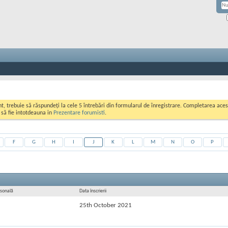
ont, trebuie să răspundeți la cele 5 întrebări din formularul de înregistrare. Completarea a
i să fie intotdeauna in
Prezentare forumisti
.
F
G
H
I
J
K
L
M
N
O
P
rsonală
Data înscrierii
25th October 2021