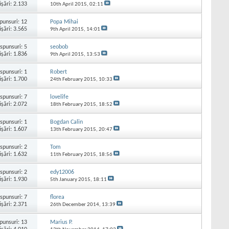
işări: 2.133
10th April 2015,
02:11
punsuri:
12
Popa Mihai
işări: 3.565
9th April 2015,
14:01
spunsuri:
5
seobob
işări: 1.836
9th April 2015,
13:53
spunsuri:
1
Robert
işări: 1.700
24th February 2015,
10:33
spunsuri:
7
lovelife
işări: 2.072
18th February 2015,
18:52
spunsuri:
1
Bogdan Calin
işări: 1.607
13th February 2015,
20:47
spunsuri:
2
Tom
işări: 1.632
11th February 2015,
18:56
spunsuri:
2
edy12006
işări: 1.930
5th January 2015,
18:11
spunsuri:
7
florea
işări: 2.371
26th December 2014,
13:39
punsuri:
13
Marius P.