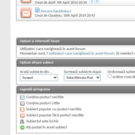
1
2
Creat de
danP
, 9th April 2014 20:34
Ancore backlinkuri
Creat de
Claudyou
, 16th April 2014 20:43
Opțiuni și informații forum
Utilizatori care navighează în acest forum
Momentan sunt
7 utilizatori care navighează în acest forum
. (0 membrii 
Opțiuni afișare subiect
Arată subiecte din...
Sortează subiecte după:
Ordonează subiect
ordine crescă
Legendă pictograme
Conține posturi necitite
Conține posturi citite
Subiect popular cu posturi necitite
Subiect popular fără posturi necitite
Subiectul este închis
Aţi postat în acest subiect