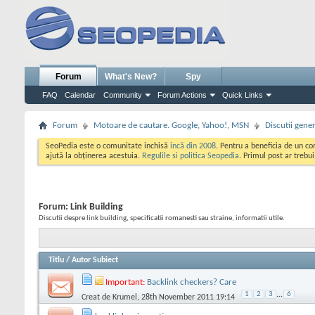
Forum
What's New?
Spy
FAQ
Calendar
Community
Forum Actions
Quick Links
Forum
Motoare de cautare. Google, Yahoo!, MSN
Discutii gene
SeoPedia este o comunitate inchisă
incă din 2008
. Pentru a beneficia de un c
ajută la obținerea acestuia.
Regulile si politica Seopedia
. Primul post ar trebu
Forum:
Link Building
Discutii despre link building, specificatii romanesti sau straine, informatii utile.
Titlu
/
Autor Subiect
Important:
Backlink checkers? Care
1
2
3
...
6
Creat de
Krumel
, 28th November 2011 19:14