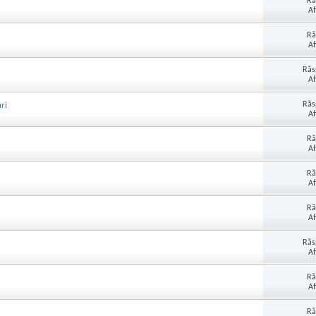
Ră
Af
Ră
Af
Răs
Af
Răs
uri
Af
Ră
Af
Ră
Af
Ră
Af
Răs
Af
Ră
Af
Ră