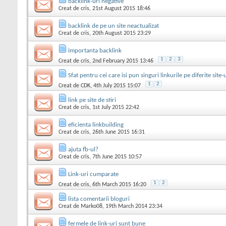
backlink-uri negative
Creat de
cris
, 21st August 2015 18:46
backlink de pe un site neactualizat
Creat de
cris
, 20th August 2015 23:29
importanta backlink
1
2
3
Creat de
cris
, 2nd February 2015 13:46
Sfat pentru cei care isi pun singuri linkurile pe diferite site-
1
2
Creat de
CDK
, 4th July 2015 15:07
link pe site de stiri
Creat de
cris
, 1st July 2015 22:42
eficienta linkbuilding
Creat de
cris
, 26th June 2015 16:31
ajuta fb-ul?
Creat de
cris
, 7th June 2015 10:57
Link-uri cumparate
1
2
Creat de
cris
, 6th March 2015 16:20
lista comentarii bloguri
Creat de
Marko08
, 19th March 2014 23:34
fermele de link-uri sunt bune