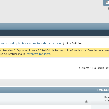
rale privind optimizarea si motoarele de cautare
Link Building
ont, trebuie să răspundeți la cele 5 întrebări din formularul de înregistrare. Completarea a
i să fie intotdeauna in
Prezentare forumisti
.
Subiecte 41 la 60 din 208
Răspunsur
Răs
Afi