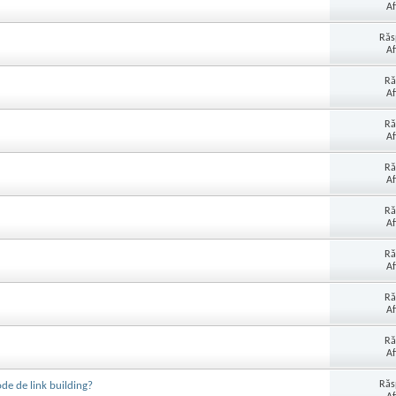
Af
Răs
Af
Ră
Af
Ră
Af
Ră
Af
Ră
Af
Ră
Af
Ră
Af
Ră
Af
Răs
de de link building?