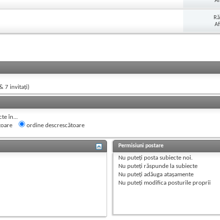
Af
Ră
Af
& 7 invitaţi)
e în...
toare
ordine descrescătoare
Permisiuni postare
Nu puteţi
posta subiecte noi.
Nu puteţi
răspunde la subiecte
Nu puteţi
adăuga ataşamente
Nu puteţi
modifica posturile proprii