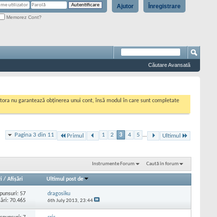
Ajutor
Înregistrare
Memorez Cont?
Căutare Avansată
cestora nu garantează obținerea unui cont, însă modul în care sunt completate
Pagina 3 din 11
1
2
3
4
5
...
Primul
Ultimul
Instrumente Forum
Caută în forum
i
/
Afişări
Ultimul post de
punsuri:
57
dragosiku
şări: 70.465
6th July 2013,
23:44