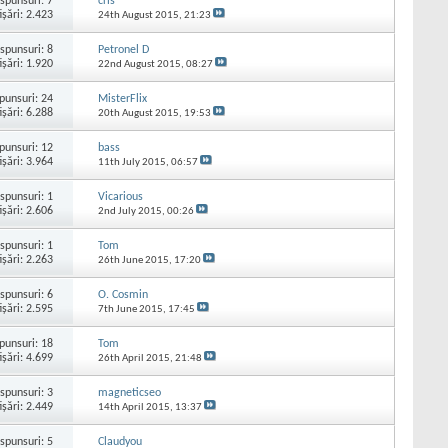
spunsuri:
7
cris
işări: 2.423
24th August 2015,
21:23
spunsuri:
8
Petronel D
işări: 1.920
22nd August 2015,
08:27
punsuri:
24
MisterFlix
işări: 6.288
20th August 2015,
19:53
punsuri:
12
bass
işări: 3.964
11th July 2015,
06:57
spunsuri:
1
Vicarious
işări: 2.606
2nd July 2015,
00:26
spunsuri:
1
Tom
işări: 2.263
26th June 2015,
17:20
spunsuri:
6
O. Cosmin
işări: 2.595
7th June 2015,
17:45
punsuri:
18
Tom
işări: 4.699
26th April 2015,
21:48
spunsuri:
3
magneticseo
işări: 2.449
14th April 2015,
13:37
spunsuri:
5
Claudyou