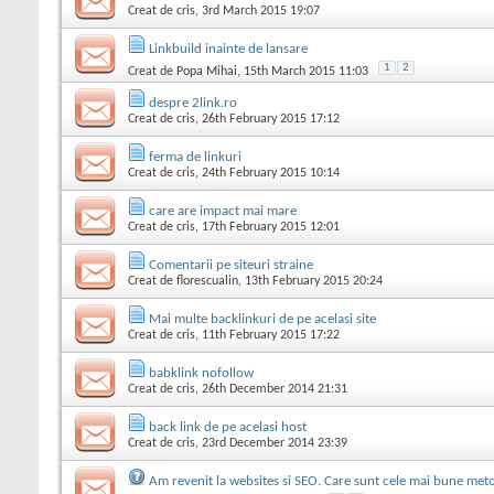
Creat de
cris
, 3rd March 2015 19:07
Linkbuild inainte de lansare
1
2
Creat de
Popa Mihai
, 15th March 2015 11:03
despre 2link.ro
Creat de
cris
, 26th February 2015 17:12
ferma de linkuri
Creat de
cris
, 24th February 2015 10:14
care are impact mai mare
Creat de
cris
, 17th February 2015 12:01
Comentarii pe siteuri straine
Creat de
florescualin
, 13th February 2015 20:24
Mai multe backlinkuri de pe acelasi site
Creat de
cris
, 11th February 2015 17:22
babklink nofollow
Creat de
cris
, 26th December 2014 21:31
back link de pe acelasi host
Creat de
cris
, 23rd December 2014 23:39
Am revenit la websites si SEO. Care sunt cele mai bune meto