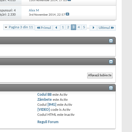
işări: 4.010
13th November 2014,
17:03
spunsuri:
4
Alex M
işări: 2.330
3rd November 2014,
22:57
Pagina 3 din 11
1
2
3
4
5
...
Primul
Ultimul
Codul BB
este
Activ
Zâmbete
este
Activ
Codul
[IMG]
este
Activ
[VIDEO]
code is
Activ
Codul HTML este
Inactiv
Reguli Forum