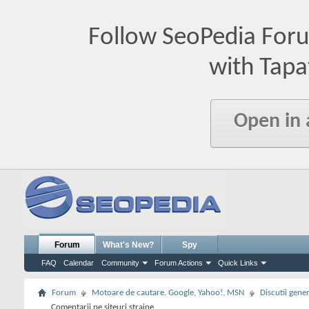
Follow SeoPedia For
with Tapa
Open in
Forum
What's New?
Spy
FAQ
Calendar
Community
Forum Actions
Quick Links
Forum
Motoare de cautare. Google, Yahoo!, MSN
Discutii gene
Comentarii pe siteuri straine