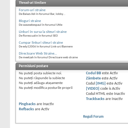
Thread-uri Similare
Forum-uri straine
De Balazs Adi în forumul Bar, lobby...
Bloguri straine
De szaszsebespaul în forumul Utile
Linkuri in sursa la siteuri straine
De florescualin în forumul SEO
Cumpar linkuri siteuri straine
De edy12006 în forumul Link-uri/Bannere
Directoare Web Straine...
De meetzah în forumul Directoare web straine
Permisiuni postare
Nu puteţi
posta subiecte noi.
Codul BB
este
Activ
Nu puteţi
răspunde la subiecte
Zâmbete
este
Activ
Nu puteţi
adăuga ataşamente
Codul
[IMG]
este
Activ
Nu puteţi
modifica posturile proprii
[VIDEO]
code is
Activ
Codul HTML este
Inactiv
Trackbacks
are
Inactiv
Pingbacks
are
Inactiv
Refbacks
are
Activ
Reguli Forum