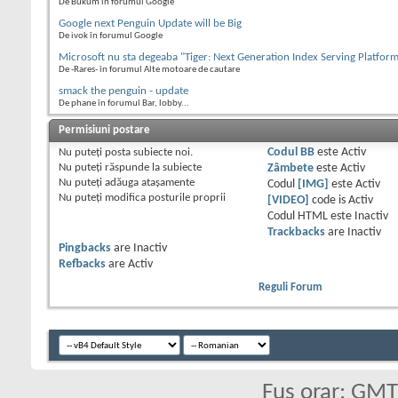
De Bukum în forumul Google
Google next Penguin Update will be Big
De ivok în forumul Google
Microsoft nu sta degeaba "Tiger: Next Generation Index Serving Platform
De -Rares- în forumul Alte motoare de cautare
smack the penguin - update
De phane în forumul Bar, lobby...
Permisiuni postare
Nu puteţi
posta subiecte noi.
Codul BB
este
Activ
Nu puteţi
răspunde la subiecte
Zâmbete
este
Activ
Nu puteţi
adăuga ataşamente
Codul
[IMG]
este
Activ
Nu puteţi
modifica posturile proprii
[VIDEO]
code is
Activ
Codul HTML este
Inactiv
Trackbacks
are
Inactiv
Pingbacks
are
Inactiv
Refbacks
are
Activ
Reguli Forum
Fus orar: GM