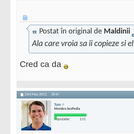
Postat în original de
Maldinii
Ala care vroia sa ii copieze si e
Cred ca da
23rd May 2013,
18:47
Tom
Membru SeoPedia
Reputatie:
131