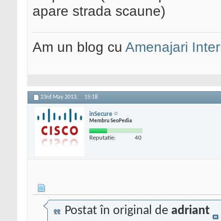
apare strada scaune)
Am un blog cu
Amenajari Inter
23rd May 2013,
15:18
inSecure
Membru SeoPedia
Reputatie:
40
Postat în original de
adriant