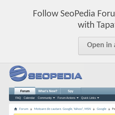
Follow SeoPedia For
with Tapa
Open in
Forum
What's New?
Spy
FAQ
Calendar
Community
Forum Actions
Quick Links
Forum
Motoare de cautare. Google, Yahoo!, MSN
Google
Pe