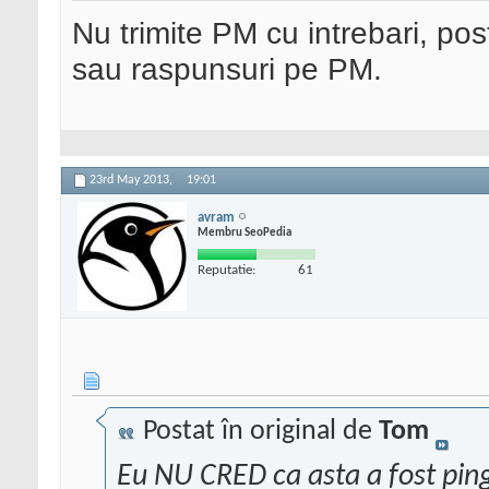
Nu trimite PM cu intrebari, pos
sau raspunsuri pe PM.
23rd May 2013,
19:01
avram
Membru SeoPedia
Reputatie:
61
Postat în original de
Tom
Eu NU CRED ca asta a fost ping