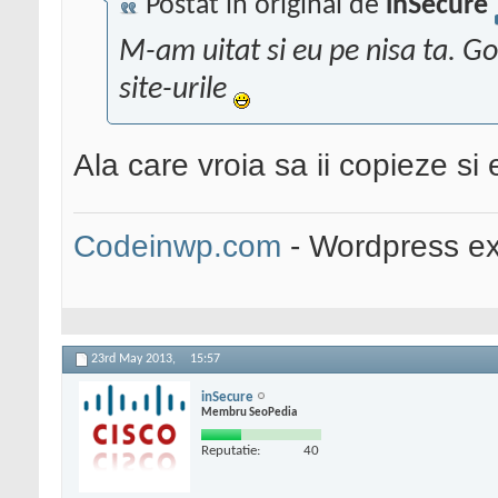
Postat în original de
inSecure
M-am uitat si eu pe nisa ta. G
site-urile
Ala care vroia sa ii copieze si 
Codeinwp.com
- Wordpress ex
23rd May 2013,
15:57
inSecure
Membru SeoPedia
Reputatie:
40