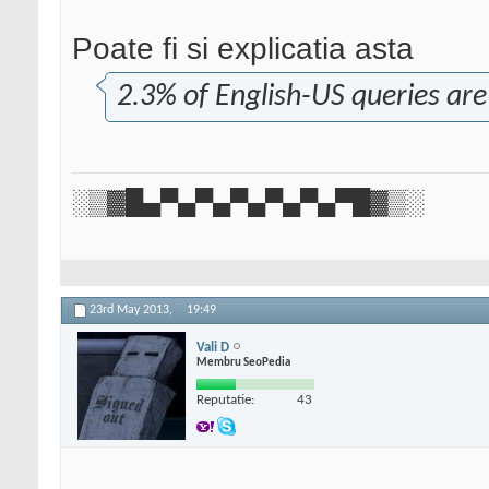
Poate fi si explicatia asta
2.3% of English-US queries are
░▒▓█▄▀▄▀▄▀▄▀▄▀▄▀█▓▒░
23rd May 2013,
19:49
Vali D
Membru SeoPedia
Reputatie:
43