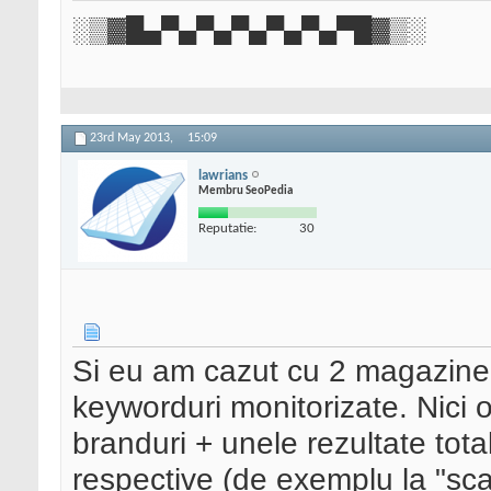
░▒▓█▄▀▄▀▄▀▄▀▄▀▄▀█▓▒░
23rd May 2013,
15:09
lawrians
Membru SeoPedia
Reputatie:
30
Si eu am cazut cu 2 magazine 
keyworduri monitorizate. Nici 
branduri + unele rezultate tota
respective (de exemplu la "sca