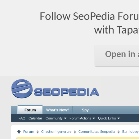
Follow SeoPedia For
with Tapa
Open in
Forum
What's New?
Spy
FAQ
Calendar
Community
Forum Actions
Quick Links
Forum
Chestiuni generale
Comunitatea Seopedia
Bar, lobby.