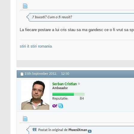
7 bucati? Cum o fi reusit?
La fiecare postare a lui cris stau sa ma gandesc ce o fi vrut sa sp
stiri it
stiri romania
15th September 2012,
12:50
Serban Cristian
Ambasador
Reputatie:
84
Postat în original de
PhoeniXman