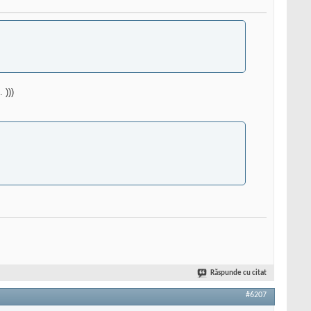
e.
)))
Răspunde cu citat
#6207