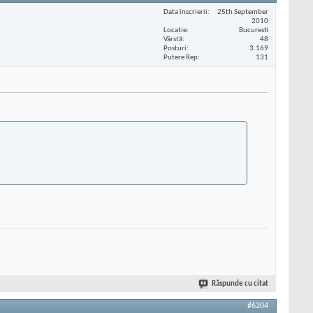
Data înscrierii
25th September
2010
Locaţie
Bucuresti
Vârstă
48
Posturi
3.169
Putere Rep
131
Răspunde cu citat
#6204