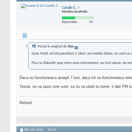
Catalin C.
Membru SeoPedia
Reputatie:
45
Postat în original de
Tom
Gata Matt, mi-ati penalizat 2 situri, am inteles ideea, eu cred ca u
Plus ca linkurile spre mine erau informative, au fost sterse, mi-a
Daca nu functioneaza astepti 7 luni, daca tot nu functioneaza reinn
Testat, nu va spun cine sunt, sa nu va uitati la nume, ii dati PM lu
Retired
9th July 2013,
23:19