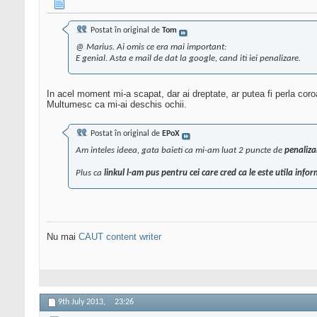
Postat în original de
Tom
@ Marius. Ai omis ce era mai important:
E genial. Asta e mail de dat la google, cand iti iei penalizare.
In acel moment mi-a scapat, dar ai dreptate, ar putea fi perla coro
Multumesc ca mi-ai deschis ochii.
Postat în original de
EPoX
Am inteles ideea, gata baieti ca mi-am luat 2 puncte de
penaliza
Plus ca
linkul l-am pus pentru cei care cred ca le este utila info
Nu mai
CAUT content writer
9th July 2013,
23:26