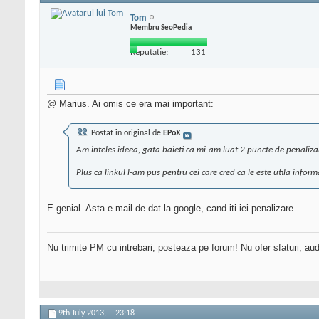
Tom
Membru SeoPedia
Reputatie:
131
@ Marius. Ai omis ce era mai important:
Postat în original de
EPoX
Am inteles ideea, gata baieti ca mi-am luat 2 puncte de penalizare
Plus ca linkul l-am pus pentru cei care cred ca le este utila inform
E genial. Asta e mail de dat la google, cand iti iei penalizare.
Nu trimite PM cu intrebari, posteaza pe forum! Nu ofer sfaturi, au
9th July 2013,
23:18