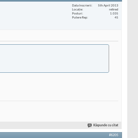
Data înscrierii
5th April 2013
Locaţie
retired
Posturi
1.035
Putere Rep
45
Răspunde cu citat
#6205