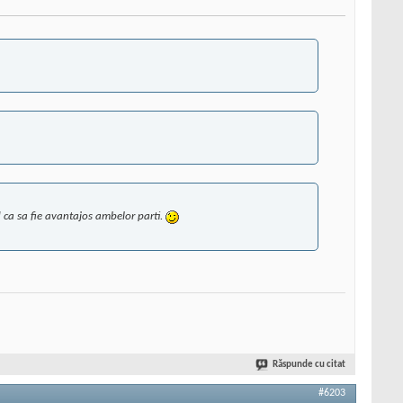
d ca sa fie avantajos ambelor parti.
Răspunde cu citat
#6203