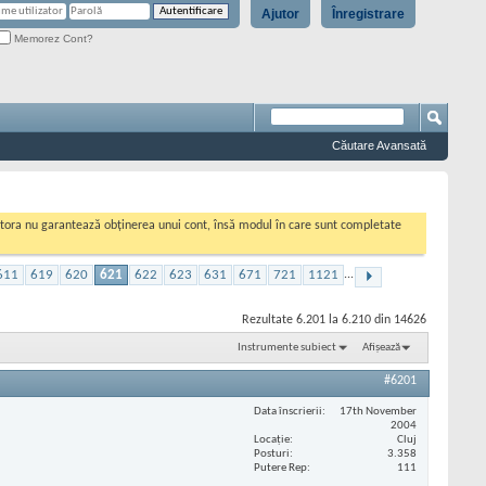
Ajutor
Înregistrare
Memorez Cont?
Căutare Avansată
cestora nu garantează obținerea unui cont, însă modul în care sunt completate
611
619
620
621
622
623
631
671
721
1121
...
Rezultate 6.201 la 6.210 din 14626
Instrumente subiect
Afișează
#6201
Data înscrierii
17th November
2004
Locaţie
Cluj
Posturi
3.358
Putere Rep
111