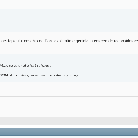
anei topicului deschis de Dan: explicatia e geniala in cererea de reconsiderar
re
,zic eu ca unul a fost suficient.
rmatia
. A fost sters, mi-am luat penalizare, ajunge..