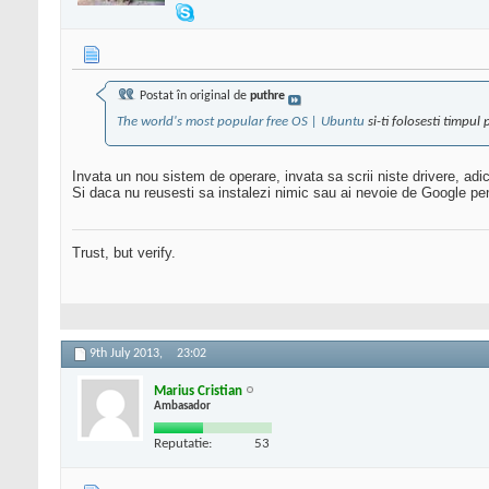
Postat în original de
puthre
The world's most popular free OS | Ubuntu
si-ti folosesti timpul
Invata un nou sistem de operare, invata sa scrii niste drivere, adi
Si daca nu reusesti sa instalezi nimic sau ai nevoie de Google pen
Trust, but verify.
9th July 2013,
23:02
Marius Cristian
Ambasador
Reputatie:
53