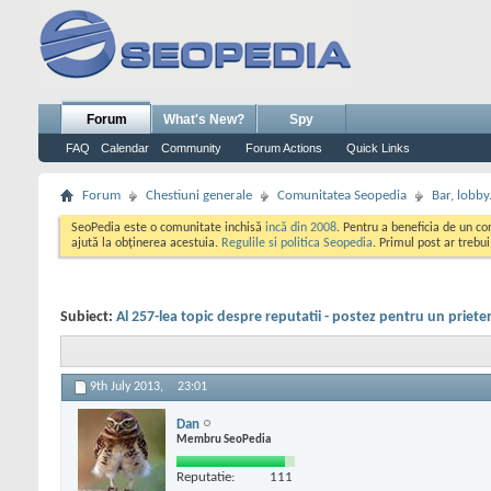
Forum
What's New?
Spy
FAQ
Calendar
Community
Forum Actions
Quick Links
Forum
Chestiuni generale
Comunitatea Seopedia
Bar, lobby.
SeoPedia este o comunitate inchisă
incă din 2008
. Pentru a beneficia de un c
ajută la obținerea acestuia.
Regulile si politica Seopedia
. Primul post ar trebu
Subiect:
Al 257-lea topic despre reputatii - postez pentru un priete
9th July 2013,
23:01
Dan
Membru SeoPedia
Reputatie:
111