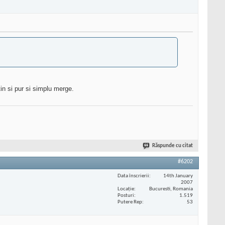
in si pur si simplu merge.
Răspunde cu citat
#6202
Data înscrierii
14th January
2007
Locaţie
Bucuresti, Romania
Posturi
1.519
Putere Rep
53