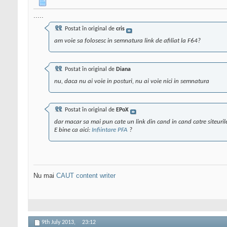
.....
Postat în original de
cris
am voie sa folosesc in semnatura link de afiliat la F64?
Postat în original de
Diana
nu, daca nu ai voie in posturi, nu ai voie nici in semnatura
Postat în original de
EPoX
dar macar sa mai pun cate un link din cand in cand catre siteurile
E bine ca aici:
Infiintare PFA
?
Nu mai
CAUT content writer
9th July 2013,
23:12