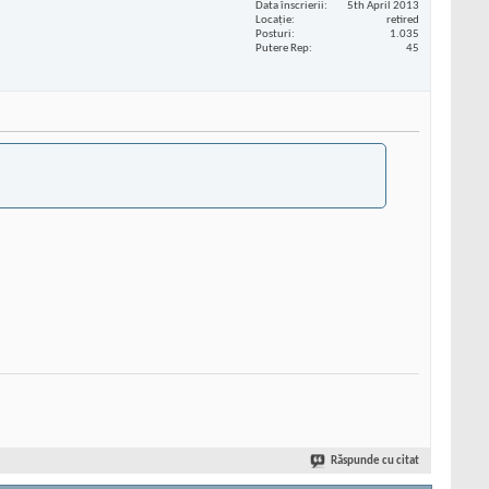
Data înscrierii
5th April 2013
Locaţie
retired
Posturi
1.035
Putere Rep
45
Răspunde cu citat