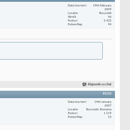
Data înscrierii
19th February
2009
Locaţie
Bucuresti
Vârstă
46
Posturi
3.422
Putere Rep
94
Răspunde cu citat
#6206
Data înscrierii
14th January
2007
Locaţie
Bucuresti, Romania
Posturi
1.519
Putere Rep
53