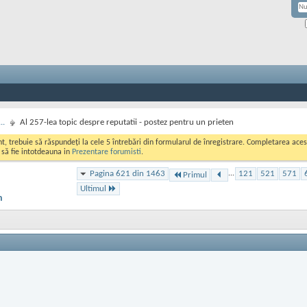
..
Al 257-lea topic despre reputatii - postez pentru un prieten
ont, trebuie să răspundeți la cele 5 întrebări din formularul de înregistrare. Completarea a
i să fie intotdeauna in
Prezentare forumisti
.
Pagina 621 din 1463
...
121
521
571
Primul
Ultimul
n