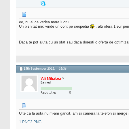
ee, nu ai ce vedea mare lucru.
Un bisnitat mic vinde un cont pe seopedia
, alti ofera 1 eur p
Daca te pot ajuta cu un sfat sau daca doresti o oferta de optimiza
15th September 2012,
16:38
Vali Mihalcea
Banned
Reputatie:
0
Uite ca la asta nu m-am gandit, am si camera la telefon si merge 
1.PNG
2.PNG