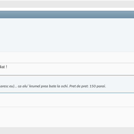
iat !
resc eu)... ca alu' krumel prea bate la ochi. Pret de pret: 150 parai.