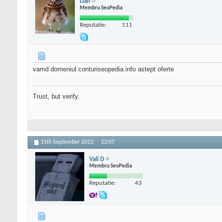
Dan
Membru SeoPedia
Reputatie:
111
vamd domeniul conturiseopedia.info astept oferte
Trust, but verify.
15th September 2012,
22:07
Vali D
Membru SeoPedia
Reputatie:
43