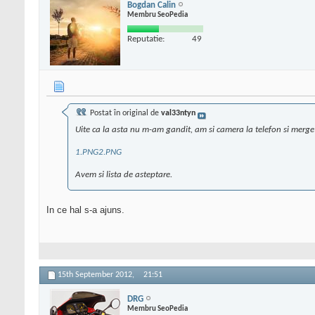
Bogdan Calin
Membru SeoPedia
Reputatie:
49
Postat în original de
val33ntyn
Uite ca la asta nu m-am gandit, am si camera la telefon si merge
1.PNG
2.PNG
Avem si lista de asteptare.
In ce hal s-a ajuns.
15th September 2012,
21:51
DRG
Membru SeoPedia