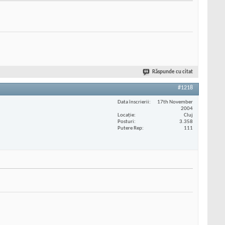
Răspunde cu citat
#1218
Data înscrierii
17th November
2004
Locaţie
Cluj
Posturi
3.358
Putere Rep
111