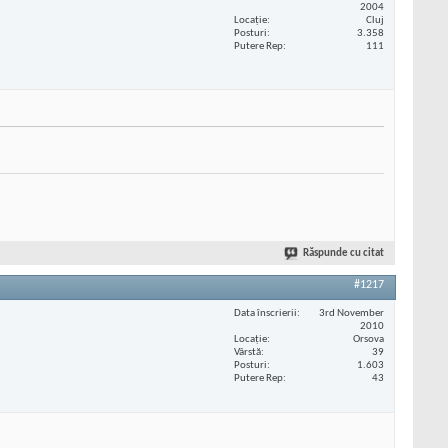
2004
Locaţie
Cluj
Posturi
3.358
Putere Rep
111
Răspunde cu citat
#1217
Data înscrierii
3rd November
2010
Locaţie
Orsova
Vârstă
39
Posturi
1.603
Putere Rep
43