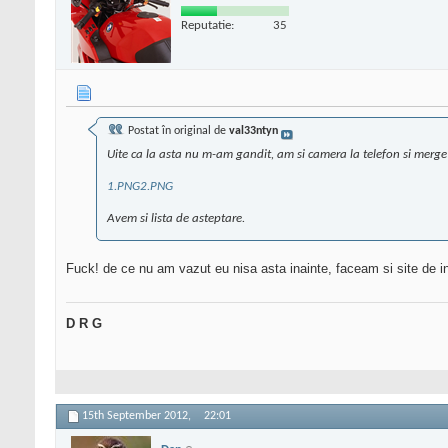
Reputatie:
35
Postat în original de
val33ntyn
Uite ca la asta nu m-am gandit, am si camera la telefon si merge
1.PNG
2.PNG
Avem si lista de asteptare.
Fuck! de ce nu am vazut eu nisa asta inainte, faceam si site de in
D R G
15th September 2012,
22:01