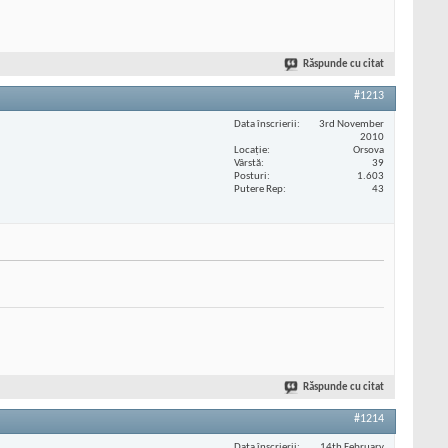
Răspunde cu citat
#1213
Data înscrierii
3rd November
2010
Locaţie
Orsova
Vârstă
39
Posturi
1.603
Putere Rep
43
Răspunde cu citat
#1214
Data înscrierii
14th February