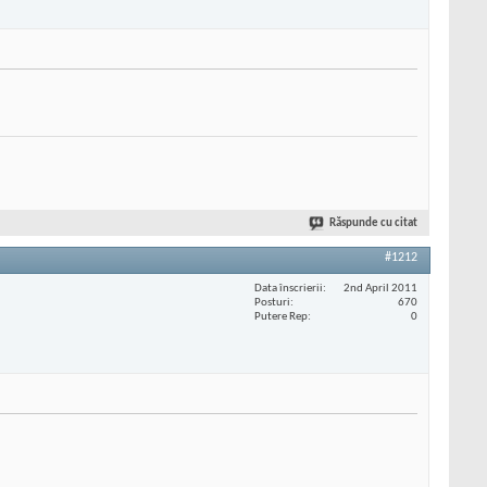
Răspunde cu citat
#1212
Data înscrierii
2nd April 2011
Posturi
670
Putere Rep
0