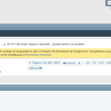
..
Al 257-lea topic despre reputatii - postez pentru un prieten
ont, trebuie să răspundeți la cele 5 întrebări din formularul de înregistrare. Completarea a
i să fie intotdeauna in
Prezentare forumisti
.
Pagina 122 din 1463
...
22
72
112
12
Primul
Ultimul
n