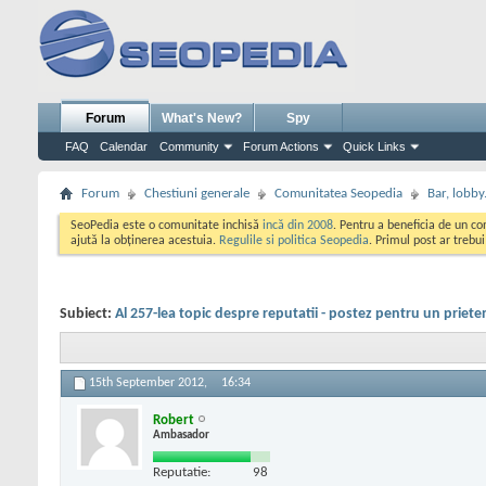
Forum
What's New?
Spy
FAQ
Calendar
Community
Forum Actions
Quick Links
Forum
Chestiuni generale
Comunitatea Seopedia
Bar, lobby.
SeoPedia este o comunitate inchisă
incă din 2008
. Pentru a beneficia de un c
ajută la obținerea acestuia.
Regulile si politica Seopedia
. Primul post ar trebu
Subiect:
Al 257-lea topic despre reputatii - postez pentru un priete
15th September 2012,
16:34
Robert
Ambasador
Reputatie:
98