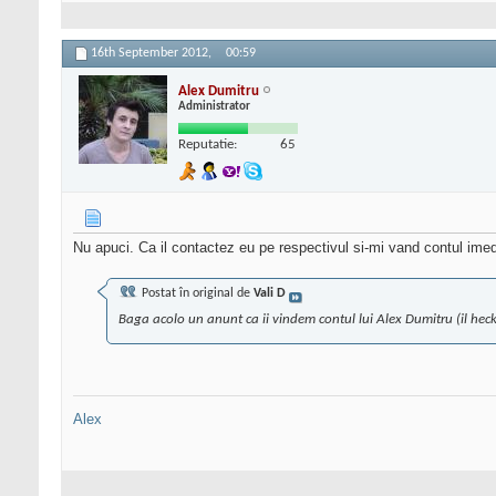
16th September 2012,
00:59
Alex Dumitru
Administrator
Reputatie:
65
Nu apuci. Ca il contactez eu pe respectivul si-mi vand contul imed
Postat în original de
Vali D
Baga acolo un anunt ca ii vindem contul lui Alex Dumitru (il hecka
Alex