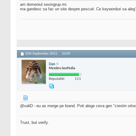
am domeniul sexingrup.rro
ma gandesc sa fac un site despre pescuit. Ce keyworduri sa aleg
15th September 2012,
22:09
Dan
Membru SeoPedia
Reputatie:
111
@valiD - eu as merge pe brand. Poti alege ceva gen "crestin or
Trust, but verify.