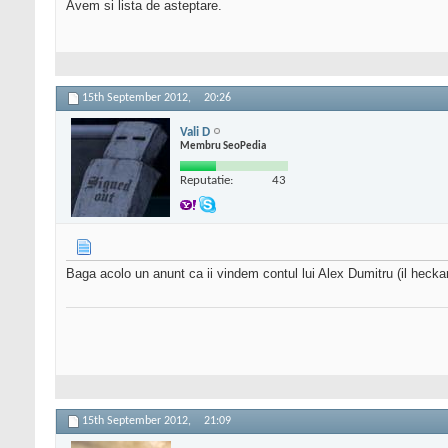
Avem si lista de asteptare.
15th September 2012,
20:26
Vali D
Membru SeoPedia
Reputatie:
43
Baga acolo un anunt ca ii vindem contul lui Alex Dumitru (il heckare
15th September 2012,
21:09