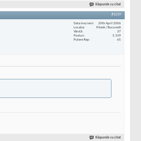
Răspunde cu citat
#1219
Data înscrierii
20th April 2006
Locaţie
Pitesti / Bucuresti
Vârstă
37
Posturi
3.339
Putere Rep
65
Răspunde cu citat