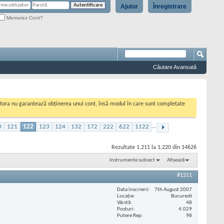
Ajutor
Înregistrare
Memorez Cont?
Căutare Avansată
cestora nu garantează obținerea unui cont, însă modul în care sunt completate
0
121
122
123
124
132
172
222
622
1122
...
Rezultate 1.211 la 1.220 din 14626
Instrumente subiect
Afișează
#1211
Data înscrierii
7th August 2007
Locaţie
Bucuresti
Vârstă
48
Posturi
4.029
Putere Rep
98