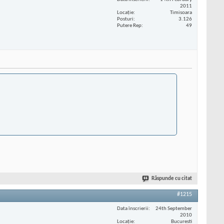
2011
Locaţie
Timisoara
Posturi
3.126
Putere Rep
49
Răspunde cu citat
#1215
Data înscrierii
24th September
2010
Locaţie
Bucuresti