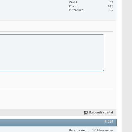
Vârstă
32
Posturi
442
Putere Rep
35
Răspunde cu citat
#1216
Data înscrierii
17th November