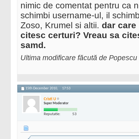
nimic de comentat pentru ca n
schimbi username-ul, il schimb
Zoso, Krumel si altii.
dar care 
citesc certuri? Vreau sa ci
samd.
Ultima modificare făcută de Popesc
15th December 2010,
17:53
Cristi U
Super Moderator
Reputatie:
53