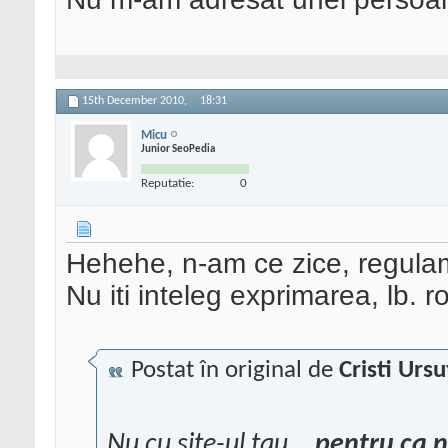
15th December 2010,
18:31
Micu
Junior SeoPedia
Reputatie:
0
Hehehe, n-am ce zice, regulame
Nu iti inteleg exprimarea, lb.
Postat în original de
Cristi Ursu
Nu cu site-ul tau...
pentru ca n