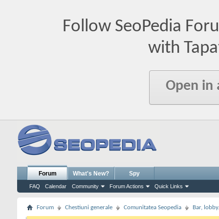
Follow SeoPedia For
with Tapa
Open in
Forum
What's New?
Spy
FAQ
Calendar
Community
Forum Actions
Quick Links
Forum
Chestiuni generale
Comunitatea Seopedia
Bar, lobby.