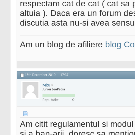
respectam cat de cat ( cat sa 
altuia ). Daca era un forum des
discutia asta nu-si avea sensul
Am un blog de afiliere
blog Co
15th December 2010,
17:37
Micu
Junior SeoPedia
Reputatie:
0
Am citit regulamentul si modu
si a ban-arii, doresc sa mentio