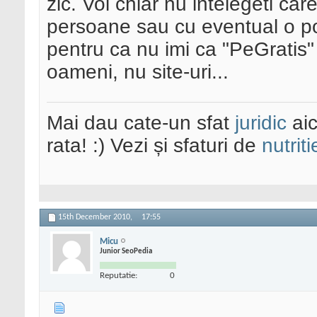
zic. Voi chiar nu intelegeti car
persoane sau cu eventual o por
pentru ca nu imi ca "PeGratis"
oameni, nu site-uri...
Mai dau cate-un sfat
juridic
aic
rata! :) Vezi și sfaturi de
nutriti
15th December 2010,
17:55
Micu
Junior SeoPedia
Reputatie:
0