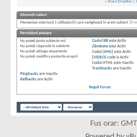
«
Share DropBox
|
Informații subiect
Momentan este/sunt 1 utilizator(i) care navighează în acest subiect.
(0 m
Permisiuni postare
Nu puteţi
posta subiecte noi.
Codul BB
este
Activ
Nu puteţi
răspunde la subiecte
Zâmbete
este
Activ
Nu puteţi
adăuga ataşamente
Codul
[IMG]
este
Activ
Nu puteţi
modifica posturile proprii
[VIDEO]
code is
Activ
Codul HTML este
Inactiv
Trackbacks
are
Inactiv
Pingbacks
are
Inactiv
Refbacks
are
Activ
Reguli Forum
Fus orar: GM
Powered by vBu