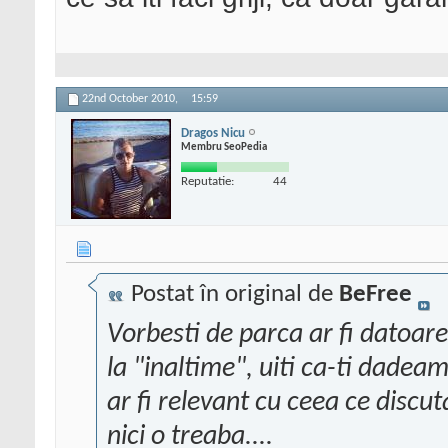
22nd October 2010,
15:59
Dragos Nicu
Membru SeoPedia
Reputatie:
44
Postat în original de
BeFree
Vorbesti de parca ar fi datoare
la "inaltime", uiti ca-ti dadea
ar fi relevant cu ceea ce discut
nici o treaba....