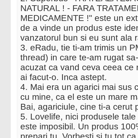
NATURAL ! - FARA TRATAM
MEDICAMENTE !" este un extras
de a vinde un produs este iden
vanzatorul bun si eu sunt ala 
3. eRadu, tie ti-am trimis un P
thread) in care te-am rugat sa-
acuzat ca vand ceva ceea ce n
ai facut-o. Inca astept.
4. Mai era un agarici mai sus c
cu mine, ca el este un mare mae
Bai, agariciule, cine ti-a cerut
5. Lovelife, nici produsele tal
este imposibil. Un produs 100% 
prepari tu. Vorbesti si tu tot 