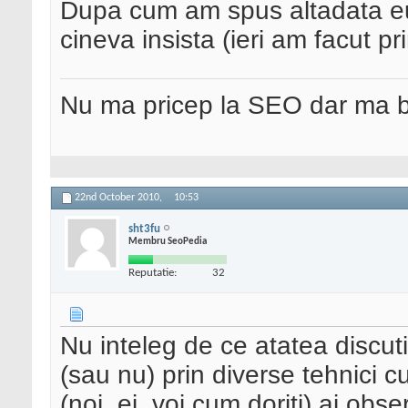
Dupa cum am spus altadata eu 
cineva insista (ieri am facut p
Nu ma pricep la SEO dar ma 
22nd October 2010,
10:53
sht3fu
Membru SeoPedia
Reputatie:
32
Nu inteleg de ce atatea discut
(sau nu) prin diverse tehnici c
(noi, ei, voi cum doriti) ai obs