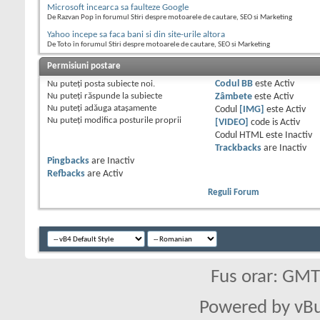
Microsoft incearca sa faulteze Google
De Razvan Pop în forumul Stiri despre motoarele de cautare, SEO si Marketing
Yahoo incepe sa faca bani si din site-urile altora
De Toto în forumul Stiri despre motoarele de cautare, SEO si Marketing
Permisiuni postare
Nu puteţi
posta subiecte noi.
Codul BB
este
Activ
Nu puteţi
răspunde la subiecte
Zâmbete
este
Activ
Nu puteţi
adăuga ataşamente
Codul
[IMG]
este
Activ
Nu puteţi
modifica posturile proprii
[VIDEO]
code is
Activ
Codul HTML este
Inactiv
Trackbacks
are
Inactiv
Pingbacks
are
Inactiv
Refbacks
are
Activ
Reguli Forum
Fus orar: GM
Powered by vBu