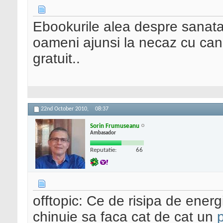
Ebookurile alea despre sanatat
oameni ajunsi la necaz cu cance
gratuit..
22nd October 2010,
08:37
Sorin Frumuseanu
Ambasador
Reputatie:
66
offtopic: Ce de risipa de ener
chinuie sa faca cat de cat un