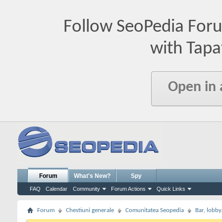
Follow SeoPedia For
with Tapa
Open in
Forum
What's New?
Spy
FAQ
Calendar
Community
Forum Actions
Quick Links
Forum
Chestiuni generale
Comunitatea Seopedia
Bar, lobby.