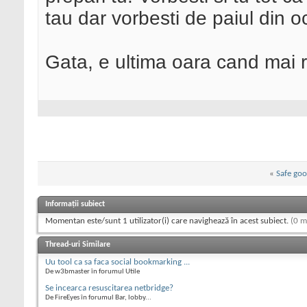
tau dar vorbesti de paiul din o
Gata, e ultima oara cand mai 
«
Safe goo
Informații subiect
Momentan este/sunt 1 utilizator(i) care navighează în acest subiect.
(0 m
Thread-uri Similare
Uu tool ca sa faca social bookmarking ...
De w3bmaster în forumul Utile
Se incearca resuscitarea netbridge?
De FireEyes în forumul Bar, lobby...