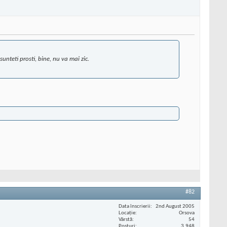
unteti prosti, bine, nu va mai zic.
#82
Data înscrierii
2nd August 2005
Locaţie
Orsova
Vârstă
54
Posturi
3.948