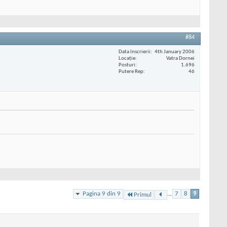
#84
Data înscrierii
4th January 2006
Locaţie
Vatra Dornei
Posturi
1.696
Putere Rep
46
Pagina 9 din 9
...
7
8
9
Primul