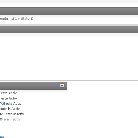
embrii și 1 vizitatori)
B
este
Activ
e
este
Activ
MG]
este
Activ
code is
Activ
TML este
Inactiv
ks
are
Inactiv
rum