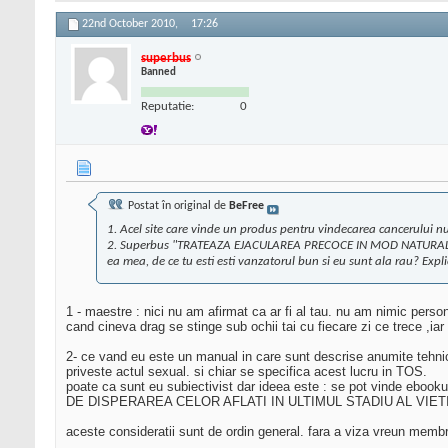
22nd October 2010,
17:26
superbus
Banned
Reputatie:
0
Postat în original de
BeFree
1. Acel site care vinde un produs pentru vindecarea cancerului nu e
2. Superbus "TRATEAZA EJACULAREA PRECOCE IN MOD NATURAL ! -
ea mea, de ce tu esti esti vanzatorul bun si eu sunt ala rau? Expl
1 - maestre : nici nu am afirmat ca ar fi al tau. nu am nimic pers
cand cineva drag se stinge sub ochii tai cu fiecare zi ce trece ,ia
2- ce vand eu este un manual in care sunt descrise anumite tehni
priveste actul sexual. si chiar se specifica acest lucru in TOS.
poate ca sunt eu subiectivist dar ideea este : se pot vinde ebook
DE DISPERAREA CELOR AFLATI IN ULTIMUL STADIU AL VIET
aceste consideratii sunt de ordin general. fara a viza vreun membr