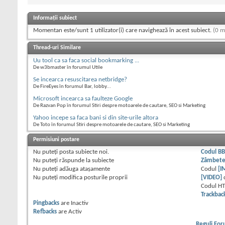
Informații subiect
Momentan este/sunt 1 utilizator(i) care navighează în acest subiect.
(0 m
Thread-uri Similare
Uu tool ca sa faca social bookmarking ...
De w3bmaster în forumul Utile
Se incearca resuscitarea netbridge?
De FireEyes în forumul Bar, lobby...
Microsoft incearca sa faulteze Google
De Razvan Pop în forumul Stiri despre motoarele de cautare, SEO si Marketing
Yahoo incepe sa faca bani si din site-urile altora
De Toto în forumul Stiri despre motoarele de cautare, SEO si Marketing
Permisiuni postare
Nu puteţi
posta subiecte noi.
Codul B
Nu puteţi
răspunde la subiecte
Zâmbet
Nu puteţi
adăuga ataşamente
Codul
[I
Nu puteţi
modifica posturile proprii
[VIDEO]
Codul H
Trackbac
Pingbacks
are
Inactiv
Refbacks
are
Activ
Reguli Fo