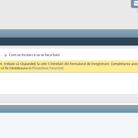
..
Cum se incearca sa se faca bani
ont, trebuie să răspundeți la cele 5 întrebări din formularul de înregistrare. Completarea a
i să fie intotdeauna in
Prezentare forumisti
.