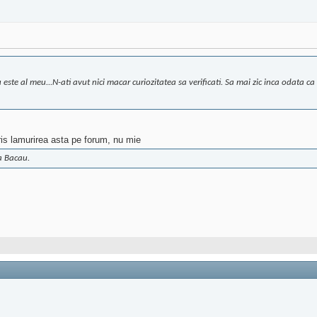
ste al meu...N-ati avut nici macar curiozitatea sa verificati. Sa mai zic inca odata ca s
cris lamurirea asta pe forum, nu mie
la Bacau.