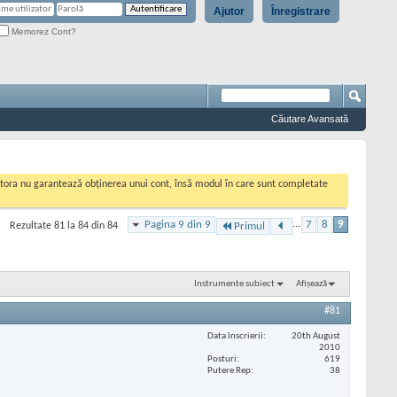
Ajutor
Înregistrare
Memorez Cont?
Căutare Avansată
cestora nu garantează obținerea unui cont, însă modul în care sunt completate
Pagina 9 din 9
...
7
8
9
Rezultate 81 la 84 din 84
Primul
Instrumente subiect
Afișează
#81
Data înscrierii
20th August
2010
Posturi
619
Putere Rep
38