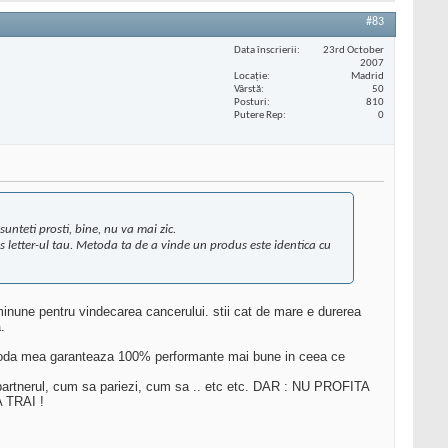
#83
Data înscrierii
23rd October
2007
Locaţie
Madrid
Vârstă
50
Posturi
810
Putere Rep
0
unteti prosti, bine, nu va mai zic.
ter-ul tau. Metoda ta de a vinde un produs este identica cu
minune pentru vindecarea cancerului. stii cat de mare e durerea
.
 metoda mea garanteaza 100% performante mai bune in ceea ce
i partnerul, cum sa pariezi, cum sa .. etc etc. DAR : NU PROFITA
 TRAI !