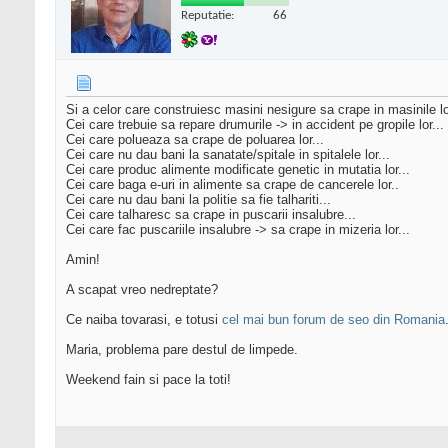
Reputatie:
66
Si a celor care construiesc masini nesigure sa crape in masinile lo
Cei care trebuie sa repare drumurile -> in accident pe gropile lor...
Cei care polueaza sa crape de poluarea lor...
Cei care nu dau bani la sanatate/spitale in spitalele lor...
Cei care produc alimente modificate genetic in mutatia lor...
Cei care baga e-uri in alimente sa crape de cancerele lor..
Cei care nu dau bani la politie sa fie talhariti...
Cei care talharesc sa crape in puscarii insalubre...
Cei care fac puscariile insalubre -> sa crape in mizeria lor...
Amin!
A scapat vreo nedreptate?
Ce naiba tovarasi, e totusi
cel mai bun forum de seo din Romania
Maria, problema pare destul de limpede.
Weekend fain si pace la toti!