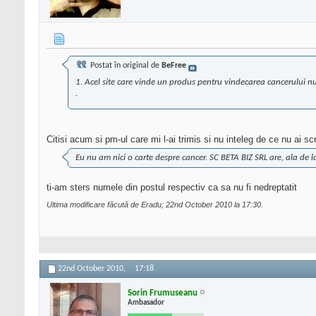
Postat în original de
BeFree
1. Acel site care vinde un produs pentru vindecarea cancerului nu e
.
Citisi acum si pm-ul care mi l-ai trimis si nu inteleg de ce nu ai s
Eu nu am nici o carte despre cancer. SC BETA BIZ SRL are, ala de 
ti-am sters numele din postul respectiv ca sa nu fi nedreptatit
Ultima modificare făcută de Eradu; 22nd October 2010 la
17:30
.
22nd October 2010,
17:18
Sorin Frumuseanu
Ambasador