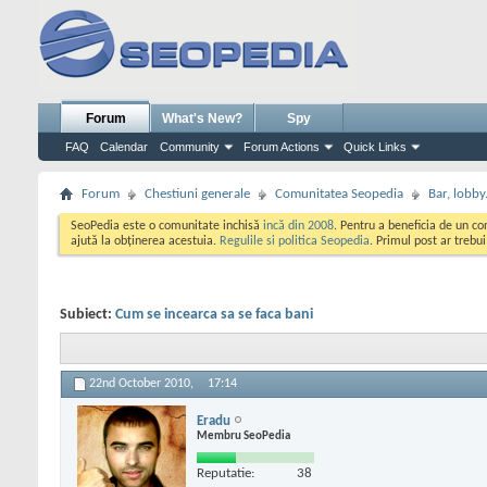
Forum
What's New?
Spy
FAQ
Calendar
Community
Forum Actions
Quick Links
Forum
Chestiuni generale
Comunitatea Seopedia
Bar, lobby.
SeoPedia este o comunitate inchisă
incă din 2008
. Pentru a beneficia de un c
ajută la obținerea acestuia.
Regulile si politica Seopedia
. Primul post ar trebu
Subiect:
Cum se incearca sa se faca bani
22nd October 2010,
17:14
Eradu
Membru SeoPedia
Reputatie:
38