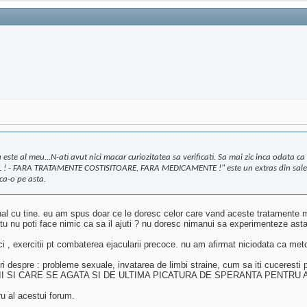
ste al meu...N-ati avut nici macar curiozitatea sa verificati. Sa mai zic inca odata ca s
 FARA TRATAMENTE COSTISITOARE, FARA MEDICAMENTE !" este un extras din sales let
ica-o pe asta.
onal cu tine. eu am spus doar ce le doresc celor care vand aceste tratamente 
r tu nu poti face nimic ca sa il ajuti ? nu doresc nimanui sa experimenteze asta
ci , exercitii pt combaterea ejacularii precoce. nu am afirmat niciodata ca
uri despre : probleme sexuale, invatarea de limbi straine, cum sa iti cucerest
II SI CARE SE AGATA SI DE ULTIMA PICATURA DE SPERANTA PENTRU A
u al acestui forum.