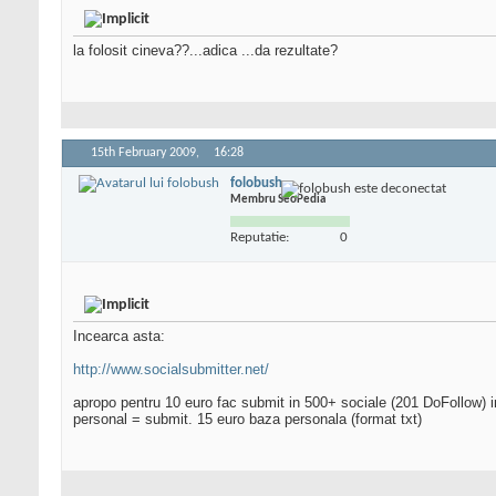
la folosit cineva??...adica ...da rezultate?
15th February 2009,
16:28
folobush
Membru SeoPedia
Reputatie:
0
Incearca asta:
http://www.socialsubmitter.net/
apropo pentru 10 euro fac submit in 500+ sociale (201 DoFollow) 
personal = submit. 15 euro baza personala (format txt)