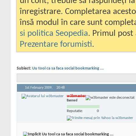
un cont, trebuie să răspundeți la
înregistrare. Completarea acesto
însă modul în care sunt completa
si politica Seopedia
. Primul post 
Prezentare forumisti
.
Subiect:
Uu tool ca sa faca social bookmarking ...
1st February 2009,
20:48
w3bmaster
Banned
Reputatie:
0
Uu tool ca sa faca social bookmarking ...