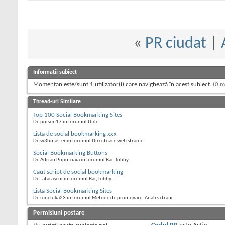
«
PR ciudat
|
Informații subiect
Momentan este/sunt 1 utilizator(i) care navighează în acest subiect.
(0 m
Thread-uri Similare
Top 100 Social Bookmarking Sites
De poison17 în forumul Utile
Lista de social bookmarking xxx
De w3bmaster în forumul Directoare web straine
Social Bookmarking Buttons
De Adrian Poputoaia în forumul Bar, lobby...
Caut script de social bookmarking
De tataraseni în forumul Bar, lobby...
Lista Social Bookmarking Sites
De ioneluka23 în forumul Metode de promovare, Analiza trafic.
Permisiuni postare