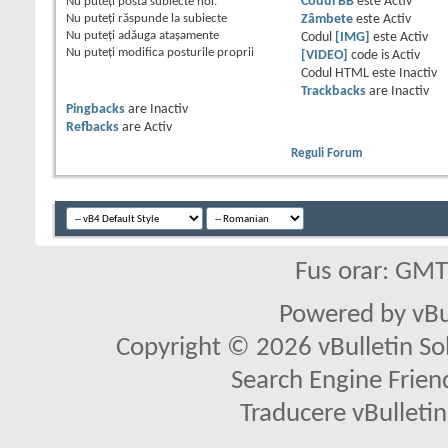
Nu puteţi
posta subiecte noi.
Codul BB
este
Activ
Nu puteţi
răspunde la subiecte
Zâmbete
este
Activ
Nu puteţi
adăuga ataşamente
Codul
[IMG]
este
Activ
Nu puteţi
modifica posturile proprii
[VIDEO]
code is
Activ
Codul HTML este
Inactiv
Trackbacks
are
Inactiv
Pingbacks
are
Inactiv
Refbacks
are
Activ
Reguli Forum
Fus orar: GM
Powered by vBu
Copyright © 2026 vBulletin Solu
Search Engine Frien
Traducere vBullet