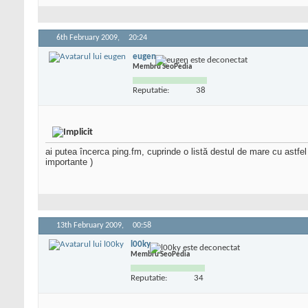
6th February 2009,
20:24
eugen
Membru SeoPedia
Reputatie:
38
ai putea încerca ping.fm, cuprinde o listă destul de mare cu astfel 
importante )
13th February 2009,
00:58
l00ky
Membru SeoPedia
Reputatie:
34