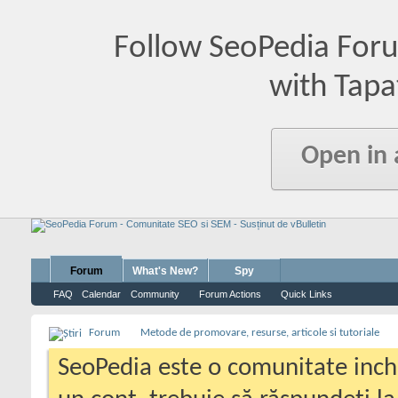
Follow SeoPedia For
with Tapa
Open in
Forum
What's New?
Spy
FAQ
Calendar
Community
Forum Actions
Quick Links
Forum
Metode de promovare, resurse, articole si tutoriale
SeoPedia este o comunitate inc