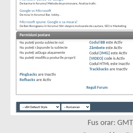
De karma în forumul Metode de promovare, Analiza trafic.
Google vs Microsoft
De misu în forumul Bar, lobby...
Microsoft spune: Google o sa moara!
De Ben Boingeanu în forumul Stiri despre motoarele de cautare, SEO si Marketing
Permisiuni postare
Nu puteţi
posta subiecte noi.
Codul BB
este
Activ
Nu puteţi
răspunde la subiecte
Zâmbete
este
Activ
Nu puteţi
adăuga ataşamente
Codul
[IMG]
este
Activ
Nu puteţi
modifica posturile proprii
[VIDEO]
code is
Activ
Codul HTML este
Inactiv
Trackbacks
are
Inactiv
Pingbacks
are
Inactiv
Refbacks
are
Activ
Reguli Forum
Fus orar: GM