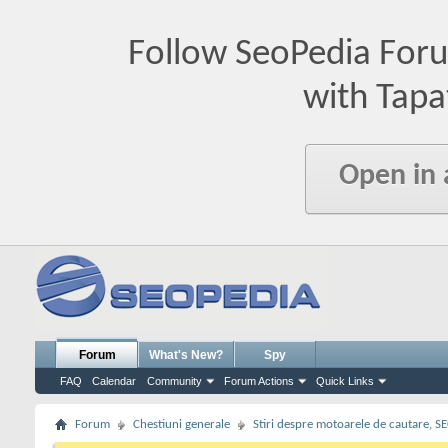
Follow SeoPedia For
with Tapa
Open in
Forum
What's New?
Spy
FAQ
Calendar
Community
Forum Actions
Quick Links
Forum
Chestiuni generale
Stiri despre motoarele de cautare, S