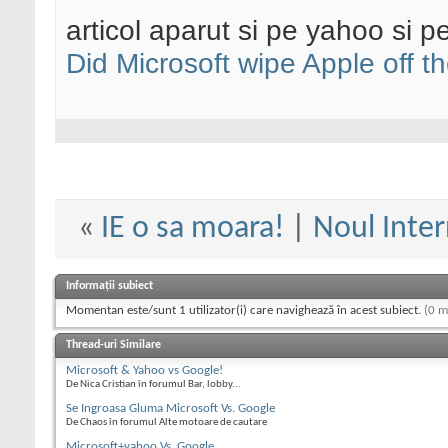
articol aparut si pe yahoo si pe
Did Microsoft wipe Apple off 
«
IE o sa moara!
|
Noul Inter
Informații subiect
Momentan este/sunt 1 utilizator(i) care navighează în acest subiect.
(0 m
Thread-uri Similare
Microsoft & Yahoo vs Google!
De Nica Cristian în forumul Bar, lobby...
Se Ingroasa Gluma Microsoft Vs. Google
De Chaos în forumul Alte motoare de cautare
Microsoft+yahoo Vs. Google