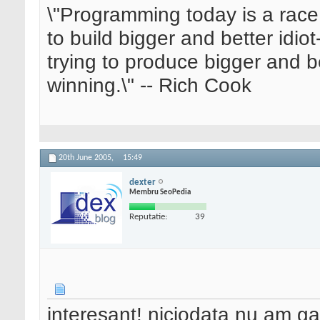
\"Programming today is a race
to build bigger and better idi
trying to produce bigger and be
winning.\" -- Rich Cook
20th June 2005,
15:49
dexter
Membru SeoPedia
Reputatie:
39
interesant! niciodata nu am ga