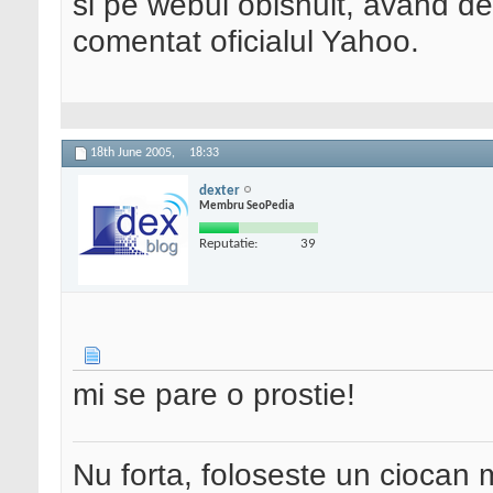
si pe webul obisnuit, avand de
comentat oficialul Yahoo.
18th June 2005,
18:33
dexter
Membru SeoPedia
Reputatie:
39
mi se pare o prostie!
Nu forta, foloseste un ciocan 