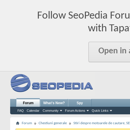
Follow SeoPedia For
with Tapa
Open in
Forum
What's New?
Spy
FAQ
Calendar
Community
Forum Actions
Quick Links
Forum
Chestiuni generale
Stiri despre motoarele de cautare, S