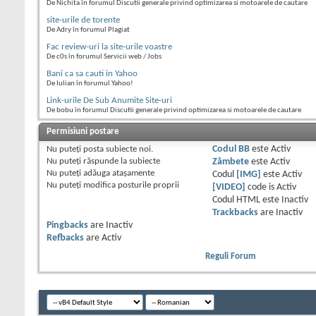
De Nichita în forumul Discutii generale privind optimizarea si motoarele de cautare
site-urile de torente
De Adry în forumul Plagiat
Fac review-uri la site-urile voastre
De c0s în forumul Servicii web / Jobs
Bani ca sa cauti in Yahoo
De Iulian în forumul Yahoo!
Link-urile De Sub Anumite Site-uri
De bobu în forumul Discutii generale privind optimizarea si motoarele de cautare
Permisiuni postare
Nu puteţi
posta subiecte noi.
Codul BB
este
Activ
Nu puteţi
răspunde la subiecte
Zâmbete
este
Activ
Nu puteţi
adăuga ataşamente
Codul
[IMG]
este
Activ
Nu puteţi
modifica posturile proprii
[VIDEO]
code is
Activ
Codul HTML este
Inactiv
Trackbacks
are
Inactiv
Pingbacks
are
Inactiv
Refbacks
are
Activ
Reguli Forum