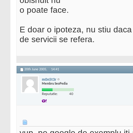
obisnuit nu
o poate face.
E doar o ipoteza, nu stiu daca 
de servicii se refera.
20th June 2005,
14:41
m0n5t3r
Membru SeoPedia
Reputatie:
40
yup, pe google de exemplu iti a