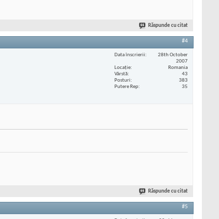
Răspunde cu citat
#4
Data înscrierii
28th October
2007
Locaţie
Romania
Vârstă
43
Posturi
383
Putere Rep
35
Răspunde cu citat
#5