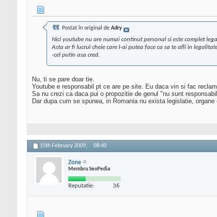
Postat în original de
Adry
Nici youtube nu are numai continut personal si este complet lega
Asta ar fi lucrul cheie care l-ai putea face ca sa te afli in legalitat
-cel putin asa cred.
Nu, ti se pare doar tie.
Youtube e responsabil pt ce are pe site. Eu daca vin si fac recla
Sa nu crezi ca daca pui o propozitie de genul "nu sunt responsabil 
Dar dupa cum se spunea, in Romania nu exista legislatie, organe
15th February 2009,
08:40
Zone
Membru SeoPedia
Reputatie:
36