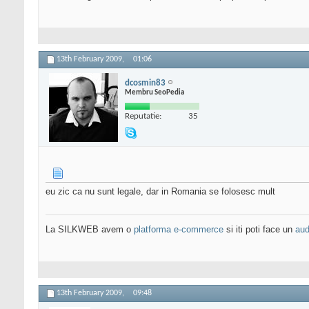
13th February 2009,
01:06
dcosmin83
Membru SeoPedia
Reputatie:
35
eu zic ca nu sunt legale, dar in Romania se folosesc mult
La SILKWEB avem o
platforma e-commerce
si iti poti face un
aud
13th February 2009,
09:48