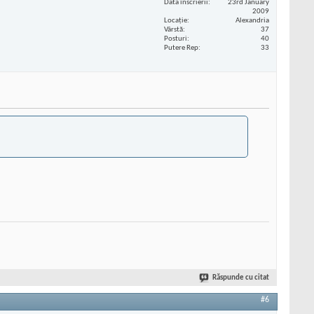
Data înscrierii
23rd January
2009
Locaţie
Alexandria
Vârstă
37
Posturi
40
Putere Rep
33
Răspunde cu citat
#6