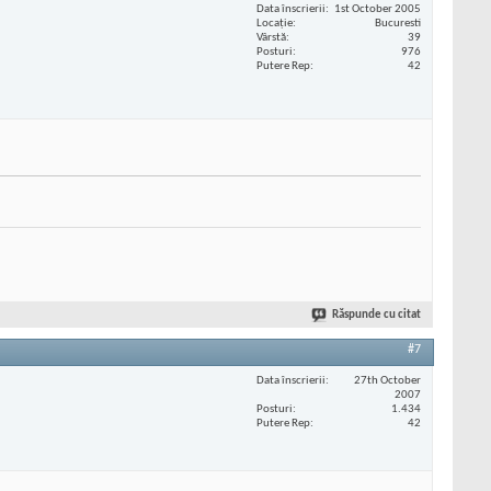
Data înscrierii
1st October 2005
Locaţie
Bucuresti
Vârstă
39
Posturi
976
Putere Rep
42
Răspunde cu citat
#7
Data înscrierii
27th October
2007
Posturi
1.434
Putere Rep
42