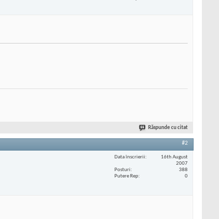
Răspunde cu citat
#2
Data înscrierii
16th August
2007
Posturi
388
Putere Rep
0