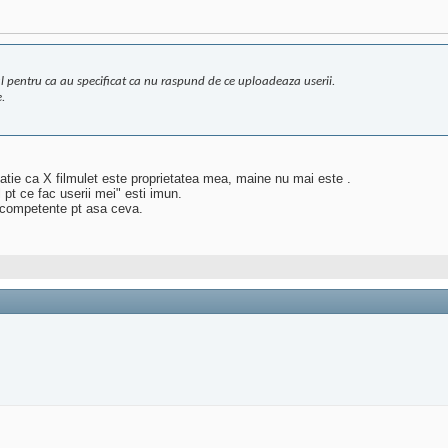
l pentru ca au specificat ca nu raspund de ce uploadeaza userii.
e.
matie ca X filmulet este proprietatea mea, maine nu mai este
.
pt ce fac userii mei" esti imun.
 competente pt asa ceva.