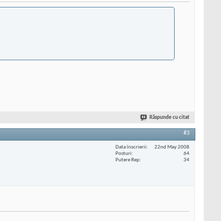
Răspunde cu citat
#3
Data înscrierii
22nd May 2008
Posturi
64
Putere Rep
34