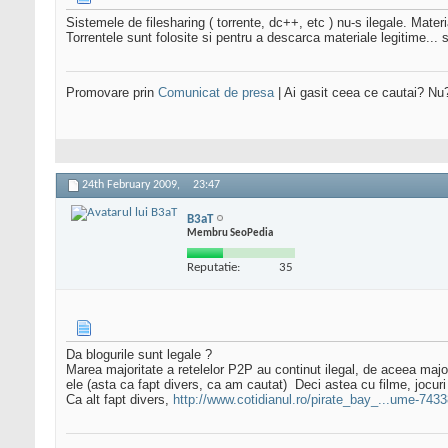
Sistemele de filesharing ( torrente, dc++, etc ) nu-s ilegale. Mate
Torrentele sunt folosite si pentru a descarca materiale legitime... s
Promovare prin
Comunicat de presa
| Ai gasit ceea ce cautai? Nu
24th February 2009,
23:47
B3aT
Membru SeoPedia
Reputatie:
35
Da blogurile sunt legale ?
Marea majoritate a retelelor P2P au continut ilegal, de aceea majori
ele (asta ca fapt divers, ca am cautat)
Deci astea cu filme, jocuri
Ca alt fapt divers,
http://www.cotidianul.ro/pirate_bay_...ume-7433