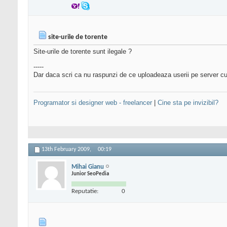
site-urile de torente
Site-urile de torente sunt ilegale ?
-----
Dar daca scri ca nu raspunzi de ce uploadeaza userii pe server cu
Programator si designer web - freelancer
|
Cine sta pe invizibil?
13th February 2009,
00:19
Mihai Gianu
Junior SeoPedia
Reputatie:
0