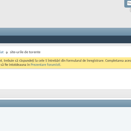
iat
site-urile de torente
ont, trebuie să răspundeți la cele 5 întrebări din formularul de înregistrare. Completarea a
i să fie intotdeauna in
Prezentare forumisti
.