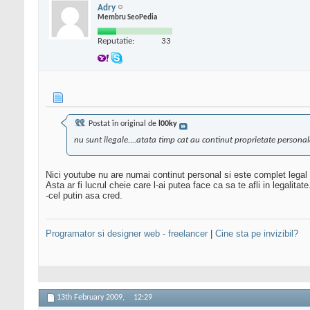
Adry
Membru SeoPedia
Reputatie:
33
Postat în original de
l00ky
nu sunt ilegale....atata timp cat au continut proprietate persona
Nici youtube nu are numai continut personal si este complet legal
Asta ar fi lucrul cheie care l-ai putea face ca sa te afli in legalitate
-cel putin asa cred.
Programator si designer web - freelancer
|
Cine sta pe invizibil?
13th February 2009,
12:29