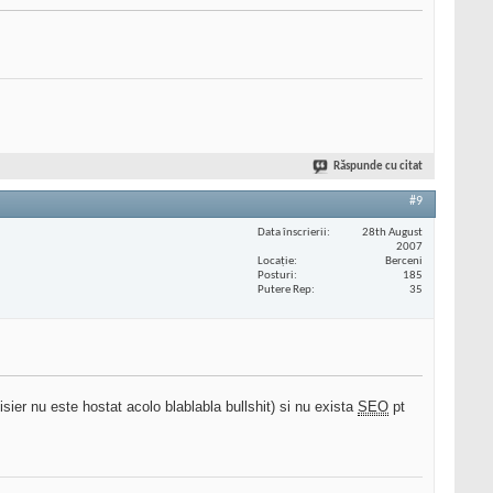
Răspunde cu citat
#9
Data înscrierii
28th August
2007
Locaţie
Berceni
Posturi
185
Putere Rep
35
isier nu este hostat acolo blablabla bullshit) si nu exista
SEO
pt