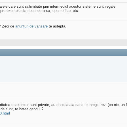
rialele care sunt schimbate prin intermediul acestor sisteme sunt ilegale.
pre exemplu distributii de linux, open office, etc.
? Zeci de
anunturi de vanzare
te astepta.
tatea trackerelor sunt private, au chestia aia cand te inregistrezi (ca nici un f
 da sunt, te batea gandul ?
8.html