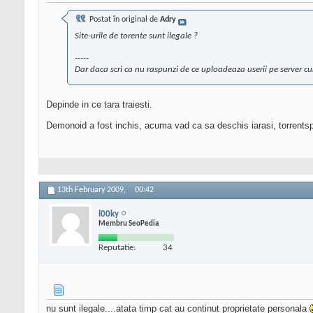
Postat în original de
Adry
Site-urile de torente sunt ilegale ?
-----
Dar daca scri ca nu raspunzi de ce uploadeaza userii pe server cu
Depinde in ce tara traiesti.
Demonoid a fost inchis, acuma vad ca sa deschis iarasi, torrentsp
13th February 2009,
00:42
l00ky
Membru SeoPedia
Reputatie:
34
nu sunt ilegale....atata timp cat au continut proprietate personala