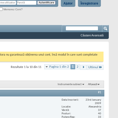
Ajutor
Înregistrare
Memorez Cont?
Căutare Avansată
cestora nu garantează obținerea unui cont, însă modul în care sunt completate
Pagina 1 din 2
1
2
Rezultate 1 la 10 din 11
Ultimul
Instrumente subiect
Afișează
#1
Data înscrierii
23rd January
2009
Locaţie
Alexandria
Vârstă
37
Posturi
40
Putere Rep
33