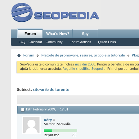
Forum
What's New?
Spy
FAQ
Calendar
Community
Forum Actions
Quick Links
Forum
Metode de promovare, resurse, articole si tutoriale
Plag
SeoPedia este o comunitate inchisă
incă din 2008
. Pentru a beneficia de un c
ajută la obținerea acestuia.
Regulile si politica Seopedia
. Primul post ar trebu
Subiect:
site-urile de torente
12th February 2009,
19:31
Adry
Membru SeoPedia
Reputatie:
33