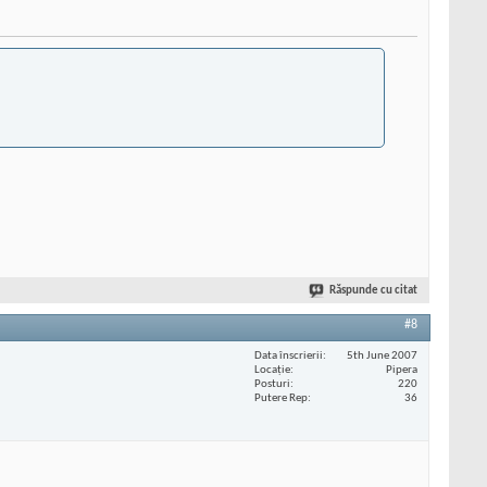
Răspunde cu citat
#8
Data înscrierii
5th June 2007
Locaţie
Pipera
Posturi
220
Putere Rep
36