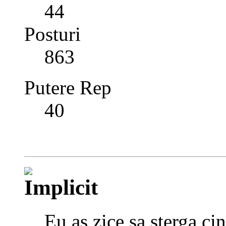
44
Posturi
863
Putere Rep
40
Eu as zice sa sterga cin