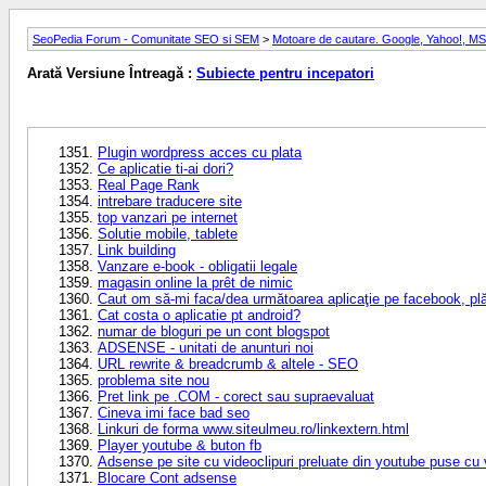
SeoPedia Forum - Comunitate SEO si SEM
>
Motoare de cautare. Google, Yahoo!, M
Arată Versiune Întreagă :
Subiecte pentru incepatori
Plugin wordpress acces cu plata
Ce aplicatie ti-ai dori?
Real Page Rank
intrebare traducere site
top vanzari pe internet
Solutie mobile, tablete
Link building
Vanzare e-book - obligatii legale
magasin online la prêt de nimic
Caut om să-mi faca/dea următoarea aplicaţie pe facebook, pl
Cat costa o aplicatie pt android?
numar de bloguri pe un cont blogspot
ADSENSE - unitati de anunturi noi
URL rewrite & breadcrumb & altele - SEO
problema site nou
Pret link pe .COM - corect sau supraevaluat
Cineva imi face bad seo
Linkuri de forma www.siteulmeu.ro/linkextern.html
Player youtube & buton fb
Adsense pe site cu videoclipuri preluate din youtube puse cu
Blocare Cont adsense