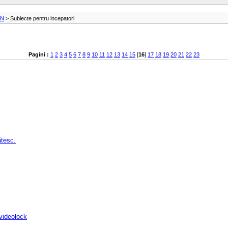
SN
> Subiecte pentru incepatori
Pagini :
1
2
3
4
5
6
7
8
9
10
11
12
13
14
15
[
16
]
17
18
19
20
21
22
23
ătesc.
 videolock