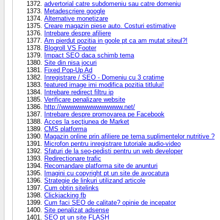
advertorial catre subdomeniu sau catre domeniu
Metadescriere google
Alternative monetizare
Creare magazin piese auto. Costuri estimative
Intrebare despre afiliere
Am pierdut pozitia in goole pt ca am mutat siteul?!
Blogroll VS Footer
Impact SEO daca schimb tema
Site din nisa jocuri
Fixed Pop-Up Ad
Inregistrare / SEO - Domeniu cu 3 cratime
featured image imi modifica pozitia titlului!
Intrebare redirect filtru ip
Verificare penalizare website
http://wwwwwwwwwwwwww.net/
Intrebare despre promovarea pe Facebook
Acces la secţiunea de Market
CMS platforma
Magazin online prin afiliere pe tema suplimentelor nutritive ?
Microfon pentru inregistrare tutoriale audio-video
Sfaturi de la seo-pedisti pentru un web developer
Redirectionare trafic
Recomandare platforma site de anunturi
Imagini cu copyright pt un site de avocatura
Strategie de linkuri utilizand articole
Cum obtin sitelinks
Clickjacking fb
Cum faci SEO de calitate? opinie de incepator
Site penalizat adsense
SEO pt un site FLASH