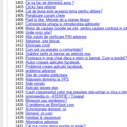
Ce sa fac pe domeniul asta ?
Clicks fara referrer
Cat de buna este aceasta tema pentru afiliere?
Penalizare cuvant cheie
Paid to like. Metode de a stange likeuri
Componenta umana si introducerea adreselor
Motor de cautare Google pe site, pentru cautare continut in si
Unde vinzi site?
Alte solutii de verificare PIN adsense
Adsense, site blocat.
Eliminare cont!
Cum pot sa populez o comunitate?
Stabilire tarife pt banner pe website nou
Posteaza in grup chiar daca e sters si bannat. Cum e posibil?
Ajutor creeare aplicaţie facebook.
Problemă creare aplicaţii facebook.
problema adsense
Site de creatie publicitara
Adaugare domeniu la VPS
Side simplu
Aplicatii google play
[caut] clasamentul celor mai populare site-uri/tari si inca o int
promopedia.ro - ATENTIE ! Tzeapa!
Blogspot sau wordpress?
O problema pe BlogSpot.com
Achizitionare domenii .ro
Domenii .ro.com
Intrebari & raspunsuri
Alternative adsense
Cat ma costa prima pozitie in goole?