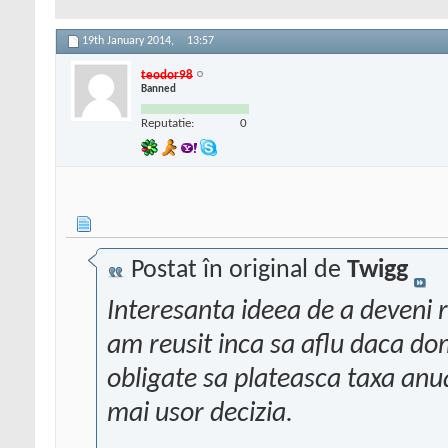
19th January 2014,
13:57
teodor98
Banned
Reputatie:
0
Postat în original de
Twigg
Interesanta ideea de a deveni 
am reusit inca sa aflu daca dom
obligate sa plateasca taxa anu
mai usor decizia.