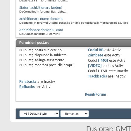
De piciu1993 în forumul Bar, lobby...
Sfaturi achizitionare laptop!
De Cornelius în forumul Bar, lobby...
achizitionare nume domeniu
De pdaniel în forumul Discutii generale privind optimizarea si motoarele de cautare
Achizitionare domeniu .com
De Duncan în forumul Domenii
Permisiuni postare
Nu puteţi
posta subiecte noi.
Codul BB
este
Activ
Nu puteţi
răspunde la subiecte
Zâmbete
este
Activ
Nu puteţi
adăuga ataşamente
Codul
[IMG]
este
Activ
Nu puteţi
modifica posturile proprii
[VIDEO]
code is
Activ
Codul HTML este
Inactiv
Trackbacks
are
Inactiv
Pingbacks
are
Inactiv
Refbacks
are
Activ
Reguli Forum
Fus orar: GM