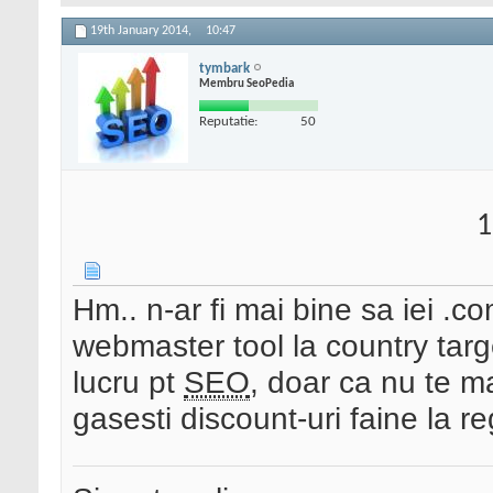
19th January 2014,
10:47
tymbark
Membru SeoPedia
Reputatie:
50
1
Hm.. n-ar fi mai bine sa iei .com
webmaster tool la country targ
lucru pt
SEO
, doar ca nu te ma
gasesti discount-uri faine la re