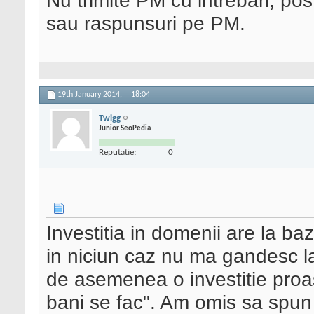
Nu trimite PM cu intrebari, pos
sau raspunsuri pe PM.
19th January 2014,
18:04
Twigg
Junior SeoPedia
Reputatie:
0
Investitia in domenii are la b
in niciun caz nu ma gandesc la 
de asemenea o investitie proa
bani se fac". Am omis sa spun c