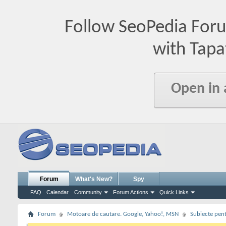
Follow SeoPedia For
with Tapa
Open in
Forum
What's New?
Spy
FAQ
Calendar
Community
Forum Actions
Quick Links
Forum
Motoare de cautare. Google, Yahoo!, MSN
Subiecte pent