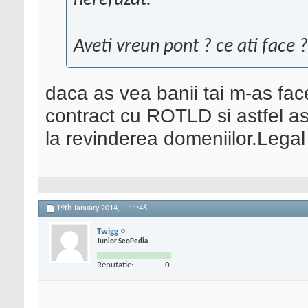
nerefuzat.
Aveti vreun pont ? ce ati face ?
daca as vea banii tai m-as face
contract cu ROTLD si astfel a
la revinderea domeniilor.Legal
19th January 2014,
11:46
Twigg
Junior SeoPedia
Reputatie:
0