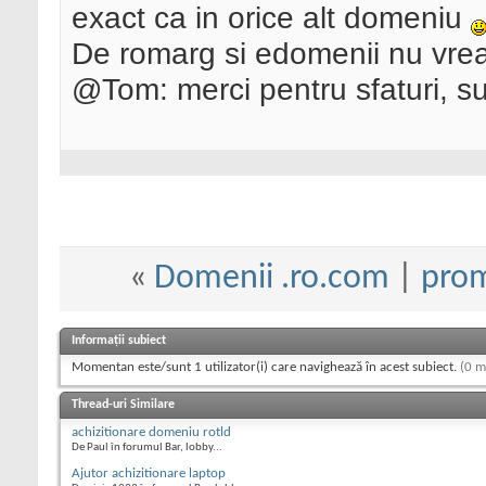
exact ca in orice alt domeniu
De romarg si edomenii nu vrea
@Tom: merci pentru sfaturi, sun
«
Domenii .ro.com
|
prom
Informații subiect
Momentan este/sunt 1 utilizator(i) care navighează în acest subiect.
(0 m
Thread-uri Similare
achizitionare domeniu rotld
De Paul în forumul Bar, lobby...
Ajutor achizitionare laptop