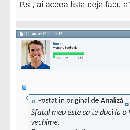
P.s , ai aceea lista deja facuta
19th January 2014,
14:15
Tom
Membru SeoPedia
Reputatie:
131
Postat în original de
Analiză
Sfatul meu este sa te duci la o
vechime.