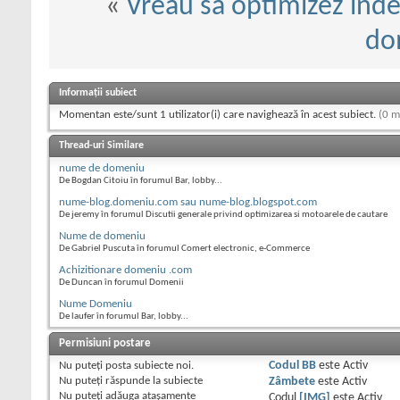
«
Vreau sa optimizez inde
dom
Informații subiect
Momentan este/sunt 1 utilizator(i) care navighează în acest subiect.
(0 m
Thread-uri Similare
nume de domeniu
De Bogdan Citoiu în forumul Bar, lobby...
nume-blog.domeniu.com sau nume-blog.blogspot.com
De jeremy în forumul Discutii generale privind optimizarea si motoarele de cautare
Nume de domeniu
De Gabriel Puscuta în forumul Comert electronic, e-Commerce
Achizitionare domeniu .com
De Duncan în forumul Domenii
Nume Domeniu
De laufer în forumul Bar, lobby...
Permisiuni postare
Nu puteţi
posta subiecte noi.
Codul BB
este
Activ
Nu puteţi
răspunde la subiecte
Zâmbete
este
Activ
Nu puteţi
adăuga ataşamente
Codul
[IMG]
este
Activ