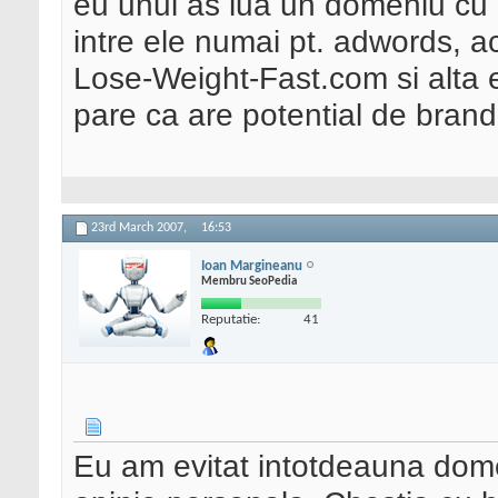
eu unul as lua un domeniu cu m
intre ele numai pt. adwords, a
Lose-Weight-Fast.com si alta es
pare ca are potential de brandu
23rd March 2007,
16:53
Ioan Margineanu
Membru SeoPedia
Reputatie:
41
Eu am evitat intotdeauna dome