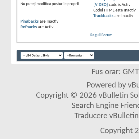
Nu puteţi
modifica posturile proprii
[VIDEO]
code is
Activ
Codul HTML este
Inactiv
Trackbacks
are
Inactiv
Pingbacks
are
Inactiv
Refbacks
are
Activ
Reguli Forum
Fus orar: GM
Powered by vBu
Copyright © 2026 vBulletin Solu
Search Engine Frien
Traducere vBullet
Copyright 