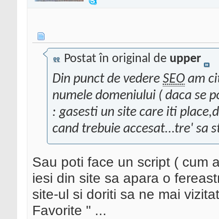
Postat în original de
upper
Din punct de vedere
SEO
am cit
numele domeniului ( daca se poa
: gasesti un site care iti place
cand trebuie accesat...tre' sa st
Sau poti face un script ( cum a
iesi din site sa apara o fereas
site-ul si doriti sa ne mai vizit
Favorite " ...