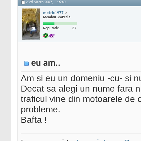
23rd March 2007,
16:40
metrix1977
Membru SeoPedia
Reputatie:
37
eu am..
Am si eu un domeniu -cu- si n
Decat sa alegi un nume fara nic
traficul vine din motoarele de c
probleme.
Bafta !