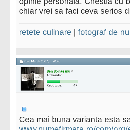
opinie personala. Chestia cu b
chiar vrei sa faci ceva serios di
retete culinare
|
fotograf de nu
23rd March 2007,
20:43
Ben Boingeanu
Ambasador
Reputatie:
47
Cea mai buna varianta esta sa
www.numefirmata.ro/com/org/