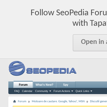
Follow SeoPedia For
with Tapa
Open in
Forum
What's New?
Spy
FAQ
Calendar
Community
Forum Actions
Quick Links
Forum
Motoare de cautare. Google, Yahoo!, MSN
Discutii gene